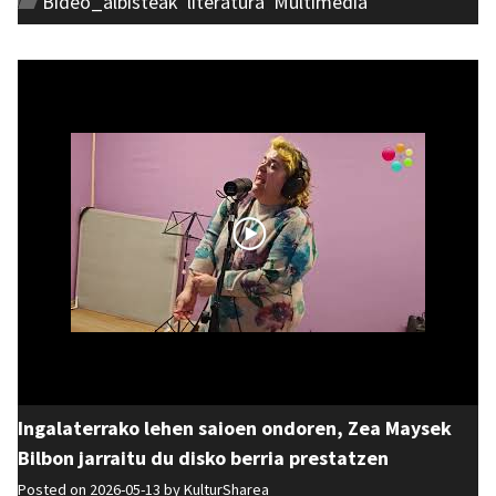
Bideo_albisteak
,
literatura
,
Multimedia
Ingalaterrako lehen saioen ondoren, Zea Maysek
Bilbon jarraitu du disko berria prestatzen
Posted on 2026-05-13 by
KulturSharea