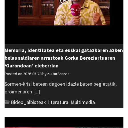
Memoria, identitatea eta euskal gatazkaren azken
belaunaldiaren arrastoak Gorka Bereziartuaren
‘Garondoan’ eleberrian
Posted on 2026-05-28 by
KulturSharea
Sormen-krisi betean dagoen idazle baten begietatik,
oroimenaren [...]
Bideo_albisteak
,
literatura
,
Multimedia