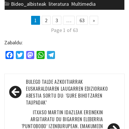
Bideo_albisteak
,
literatura
,
Multimedia
1
2
3
…
63
»
Page 1 of 63
Zabaldu:
Facebook
Twitter
Mastodon
WhatsApp
Telegram
Bidalketetan
BULEGO TALDE AZKOITIARRAK
zehar
EUSKARALDIAREN LAUGARREN EDIZIORAKO
ABESTIA SORTU DU: ‘GURE BIHOTZAREN
nabigatu
TAUPADAK’
ITXASO MARTIN IDAZLEAK EREINEKIN
ARGITARATU DU BIGARREN ELEBERRIA
‘PUNTOBOBO’ IZENBURUPEAN. EMAKUMEEN