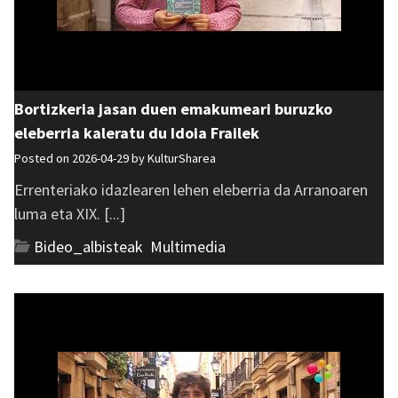
Bortizkeria jasan duen emakumeari buruzko
eleberria kaleratu du Idoia Frailek
Posted on 2026-04-29 by
KulturSharea
Errenteriako idazlearen lehen eleberria da Arranoaren
luma eta XIX. [...]
Bideo_albisteak
,
Multimedia