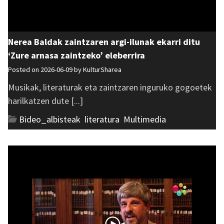
Nerea Baldak zaintzaren argi-ilunak ekarri ditu
‘Zure arnasa zaintzeko’ eleberrira
Posted on 2026-06-09 by
KulturSharea
Musikak, literaturak eta zaintzaren inguruko gogoetek
harilkatzen dute [...]
Bideo_albisteak
,
literatura
,
Multimedia