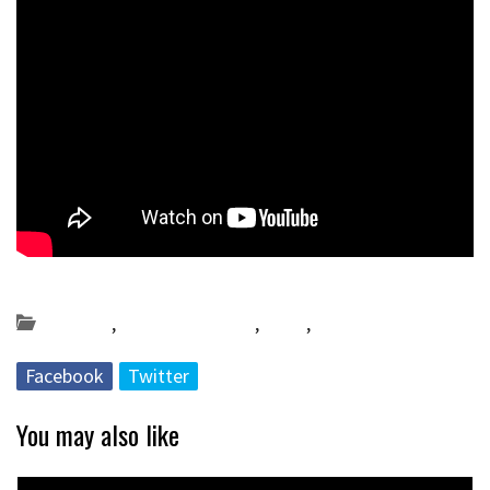
Posted on 2024-12-06 by
KulturSharea
Bereziak
,
Bideo_albisteak
,
DA59
,
Multimedia
Facebook
Twitter
You may also like