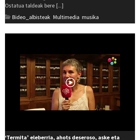
Ostatua taldeak bere [...]
Bideo_albisteak
,
Multimedia
,
musika
‘Termita’ eleberria, ahots deseroso, aske eta