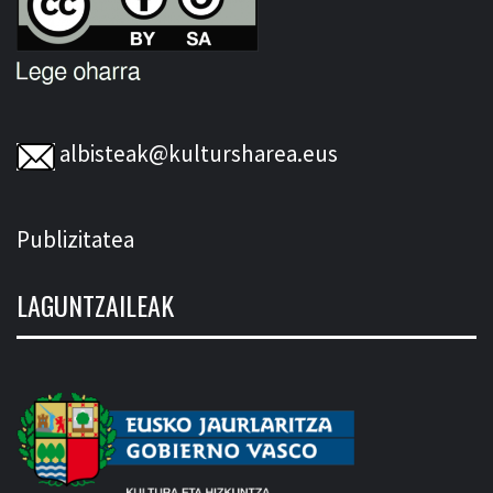
albisteak@kultursharea.eus
Publizitatea
LAGUNTZAILEAK