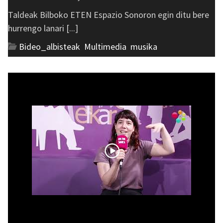
Taldeak Bilboko ETEN Espazio Sonoron egin ditu bere
hurrengo lanari [...]
Bideo_albisteak
,
Multimedia
,
musika