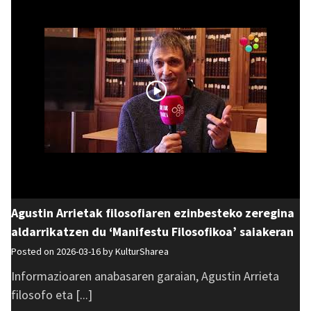
Agustin Arrietak filosofiaren ezinbesteko zeregina
aldarrikatzen du ‘Manifestu Filosofikoa’ saiakeran
Posted on 2026-03-16 by
KulturSharea
Informazioaren anabasaren garaian, Agustin Arrieta
filosofo eta [...]