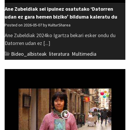
Ane Zubeldiak sei ipuinez osatutako ‘Datorren
udan ez gara hemen biziko’ bilduma kaleratu du
Posted on 2026-05-07 by
KulturSharea
Ane Zubeldiak 2024ko Igartza bekari esker ondu du
Datorren udan ez [...]
Bideo_albisteak
,
literatura
,
Multimedia