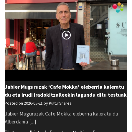
Jabier Muguruzak ‘Cafe Mokka’ eleberria kaleratu
du eta irudi iradokitzaileekin lagundu ditu testuak
Posted on 2026-05-21 by
KulturSharea
Jabier Muguruzak Cafe Mokka eleberria kaleratu du
Alberdania [...]