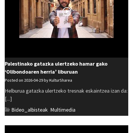
Palestinako gatazka ulertzeko hamar gako
‘Olibondoaren herria’ liburuan
Posted on 2026-04-29 by
KulturSharea
Helburua gatazka ulertzeko tresnak eskaintzea izan da:
[...]
Bideo_albisteak
,
Multimedia