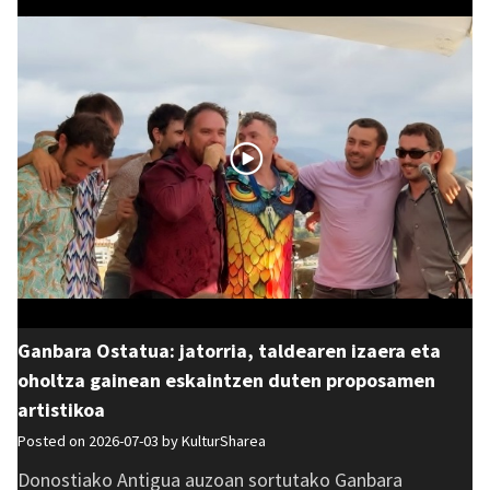
Ganbara Ostatua: jatorria, taldearen izaera eta
oholtza gainean eskaintzen duten proposamen
artistikoa
Posted on 2026-07-03 by
KulturSharea
Donostiako Antigua auzoan sortutako Ganbara