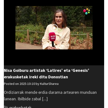
Nisa Goiburu artistak ‘Latires’ eta ‘Genesis’
erakusketak ireki ditu Donostian
Posted on 2025-10-10 by
KulturSharea
Ordiziarrak mende erdia darama artearen munduan
lanean. Ibilbide zabal [...]
erakusketak