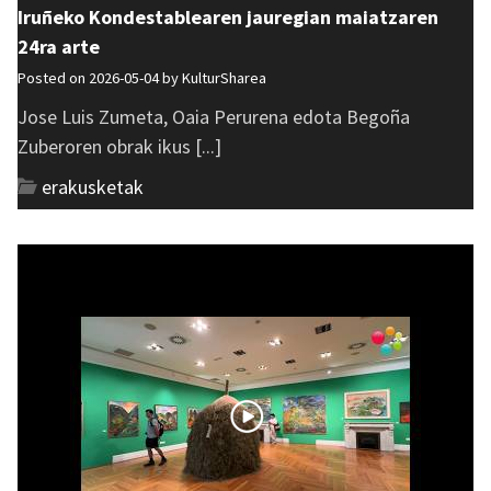
Iruñeko Kondestablearen jauregian maiatzaren
24ra arte
Posted on 2026-05-04 by
KulturSharea
Jose Luis Zumeta, Oaia Perurena edota Begoña
Zuberoren obrak ikus [...]
erakusketak