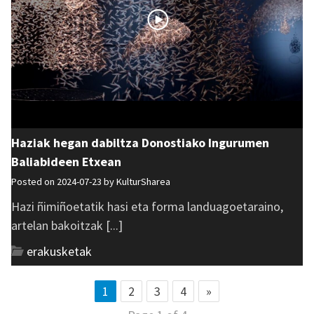
Haziak hegan dabiltza Donostiako Ingurumen
Baliabideen Etxean
Posted on 2024-07-23 by
KulturSharea
Hazi ñimiñoetatik hasi eta forma landuagoetaraino,
artelan bakoitzak [...]
erakusketak
1
2
3
4
»