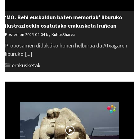
‘MO. Behi euskaldun baten memoriak’ liburuko
ilustrazioekin osatutako erakusketa Iruñean
Posted on 2025-04-04 by
KulturSharea
Proposamen didaktiko honen helburua da Atxagaren
liburuko [...]
erakusketak