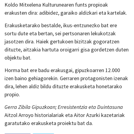
Koldo Mitxelena Kulturunearen funts propioak
erakusten dira: adibidez, garaiko aldizkari eta kartelak.
Erakusketarako bestalde, ikus-entzunezko bat ere
sortu dute eta bertan, sei pertsonaren lekukotzak
jasotzen dira. Haiek gertukoen bizitzak gogoratzen
dituzte, aitzakia hartuta oroigarri gisa gordetzen duten
objektu bat.
Horma bat ere badu erakusgai, gipuzkoarren 12.000
izen baino gehiagorekin. Gerraren protagonisten izenak
dira, lehen aldiz bildu dituzte erakusketa honetarako
propio.
Gerra Zibila Gipuzkoan; Erresistentzia eta Duintasuna
Aitzol Arroyo historialariak eta Aitor Azurki kazetariak
garatutako erakusketa proiektu bat da.