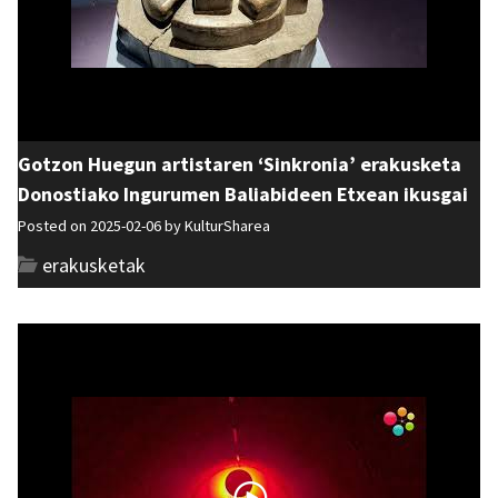
Gotzon Huegun artistaren ‘Sinkronia’ erakusketa
Donostiako Ingurumen Baliabideen Etxean ikusgai
Posted on 2025-02-06 by
KulturSharea
erakusketak