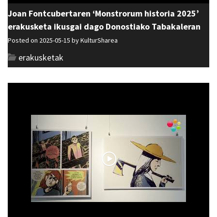
Joan Fontcubertaren ‘Monstrorum historia 2025’
erakusketa ikusgai dago Donostiako Tabakaleran
Posted on 2025-05-15 by
KulturSharea
erakusketak