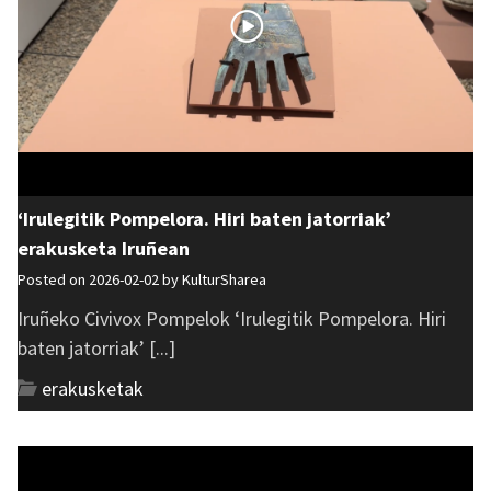
‘Irulegitik Pompelora. Hiri baten jatorriak’
erakusketa Iruñean
Posted on 2026-02-02 by
KulturSharea
Iruñeko Civivox Pompelok ‘Irulegitik Pompelora. Hiri
baten jatorriak’ [...]
erakusketak