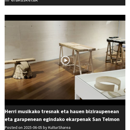
Herri musikako tresnak eta hauen biziraupenean
eta garapenean egindako ekarpenak San Telmon
Posted on 2025-06-05 by
KulturSharea