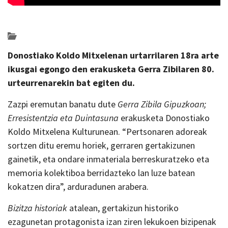
Posted on 2020-01-12 by
KulturSharea
erakusketak
Donostiako Koldo Mitxelenan urtarrilaren 18ra arte
ikusgai egongo den erakusketa Gerra Zibilaren 80.
urteurrenarekin bat egiten du.
Zazpi eremutan banatu dute
Gerra Zibila Gipuzkoan;
Erresistentzia eta Duintasuna
erakusketa Donostiako
Koldo Mitxelena Kulturunean. “Pertsonaren adoreak
sortzen ditu eremu horiek, gerraren gertakizunen
gainetik, eta ondare inmateriala berreskuratzeko eta
memoria kolektiboa berridazteko lan luze batean
kokatzen dira”, arduradunen arabera.
Bizitza historiak
atalean, gertakizun historiko
ezagunetan protagonista izan ziren lekukoen bizipenak