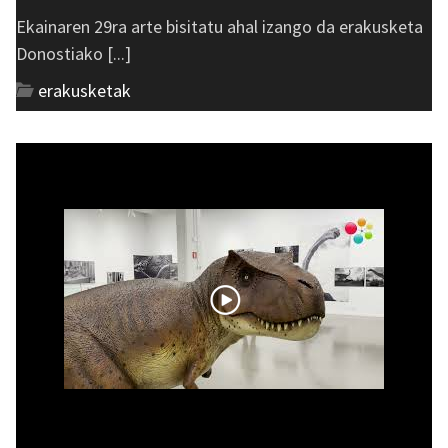
Ekainaren 29ra arte bisitatu ahal izango da erakusketa
Donostiako [...]
erakusketak