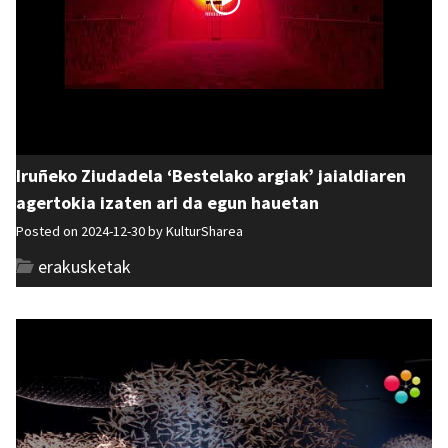
Iruñeko Ziudadela ‘Bestelako argiak’ jaialdiaren
agertokia izaten ari da egun hauetan
Posted on 2024-12-30 by
KulturSharea
erakusketak