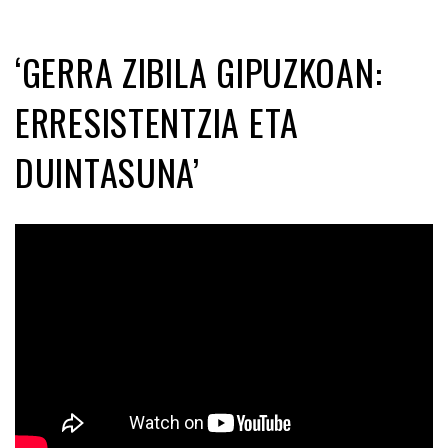
‘GERRA ZIBILA GIPUZKOAN:
ERRESISTENTZIA ETA
DUINTASUNA’