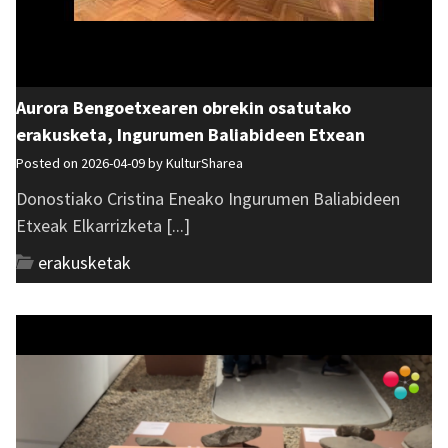
Aurora Bengoetxearen obrekin osatutako
erakusketa, Ingurumen Baliabideen Etxean
Posted on 2026-04-09 by
KulturSharea
Donostiako Cristina Eneako Ingurumen Baliabideen
Etxeak Elkarrizketa [...]
erakusketak