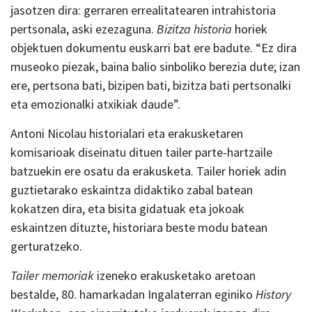
jasotzen dira: gerraren errealitatearen intrahistoria
pertsonala, aski ezezaguna.
Bizitza historia
horiek
objektuen dokumentu euskarri bat ere badute. “Ez dira
museoko piezak, baina balio sinboliko berezia dute; izan
ere, pertsona bati, bizipen bati, bizitza bati pertsonalki
eta emozionalki atxikiak daude”.
Antoni Nicolau historialari eta erakusketaren
komisarioak diseinatu dituen tailer parte-hartzaile
batzuekin ere osatu da erakusketa. Tailer horiek adin
guztietarako eskaintza didaktiko zabal batean
kokatzen dira, eta bisita gidatuak eta jokoak
eskaintzen dituzte, historiara beste modu batean
gerturatzeko.
Tailer memoriak
izeneko erakusketako aretoan
bestalde, 80. hamarkadan Ingalaterran eginiko
History