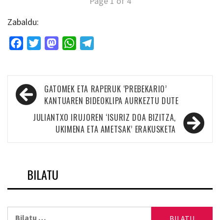
Page 1 of 4
Zabaldu:
Facebook
Twitter
Mastodon
WhatsApp
Telegram
Bidalketetan
GATOMEK ETA RAPERUK ‘PREBEKARIO’
zehar
KANTUAREN BIDEOKLIPA AURKEZTU DUTE
nabigatu
JULIANTXO IRUJOREN ‘ISURIZ DOA BIZITZA,
UKIMENA ETA AMETSAK’ ERAKUSKETA
BILATU
Bilatu: