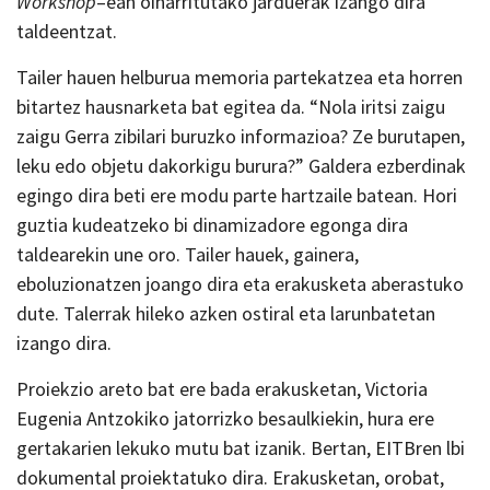
Workshop
–ean oinarritutako jarduerak izango dira
taldeentzat.
Tailer hauen helburua memoria partekatzea eta horren
bitartez hausnarketa bat egitea da. “Nola iritsi zaigu
zaigu Gerra zibilari buruzko informazioa? Ze burutapen,
leku edo objetu dakorkigu burura?” Galdera ezberdinak
egingo dira beti ere modu parte hartzaile batean. Hori
guztia kudeatzeko bi dinamizadore egonga dira
taldearekin une oro. Tailer hauek, gainera,
eboluzionatzen joango dira eta erakusketa aberastuko
dute. Talerrak hileko azken ostiral eta larunbatetan
izango dira.
Proiekzio areto bat ere bada erakusketan, Victoria
Eugenia Antzokiko jatorrizko besaulkiekin, hura ere
gertakarien lekuko mutu bat izanik. Bertan, EITBren lbi
dokumental proiektatuko dira. Erakusketan, orobat,