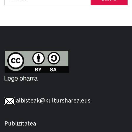
albisteak@kultursharea.eus
Publizitatea