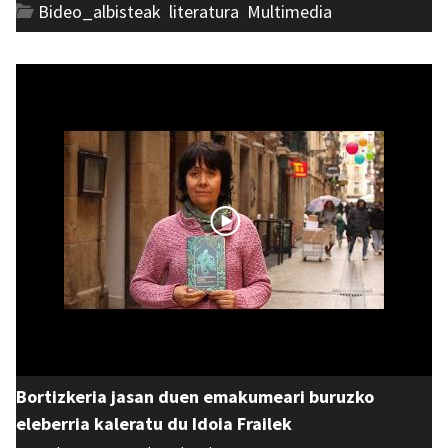
Bideo_albisteak
,
literatura
,
Multimedia
Bortizkeria jasan duen emakumeari buruzko
eleberria kaleratu du Idoia Frailek