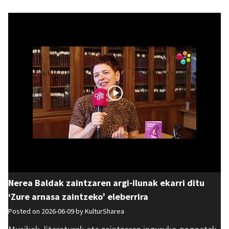
Nerea Baldak zaintzaren argi-ilunak ekarri ditu
‘Zure arnasa zaintzeko’ eleberrira
Posted on 2026-06-09 by
KulturSharea