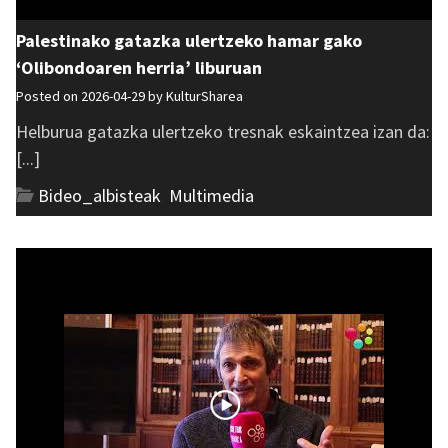
Palestinako gatazka ulertzeko hamar gako
‘Olibondoaren herria’ liburuan
Posted on 2026-04-29 by
KulturSharea
Helburua gatazka ulertzeko tresnak eskaintzea izan da:
[...]
Bideo_albisteak
,
Multimedia