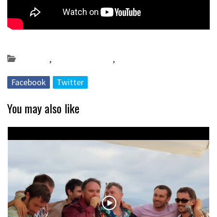
Posted on 2018-12-06 by
KulturSharea
Bereziak
,
Bideo_albisteak
,
DA53
Facebook
Twitter
You may also like