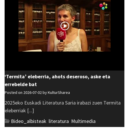
‘Termita’ eleberria, ahots deseroso, aske eta
errebelde bat
Posted on 2026-07-02 by
KulturSharea
2025eko Euskadi Literatura Saria irabazi zuen Termita
eleberriak [...]
Bideo_albisteak
,
literatura
,
Multimedia