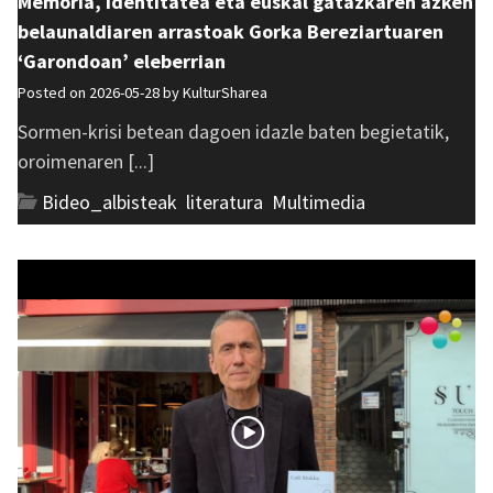
Memoria, identitatea eta euskal gatazkaren azken
belaunaldiaren arrastoak Gorka Bereziartuaren
‘Garondoan’ eleberrian
Posted on 2026-05-28 by
KulturSharea
Sormen-krisi betean dagoen idazle baten begietatik,
oroimenaren [...]
Bideo_albisteak
,
literatura
,
Multimedia