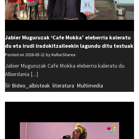
Jabier Muguruzak ‘Cafe Mokka’ eleberria kaleratu
du eta irudi iradokitzaileekin lagundu ditu testuak
Posted on 2026-05-21 by
KulturSharea
Jabier Muguruzak Cafe Mokka eleberria kaleratu du
Alberdania [...]
Bideo_albisteak
,
literatura
,
Multimedia