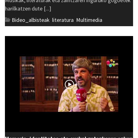
Musikak, literaturak eta zaintzaren inguruko gogoetek
harilkatzen dute [...]
Bideo_albisteak
,
literatura
,
Multimedia