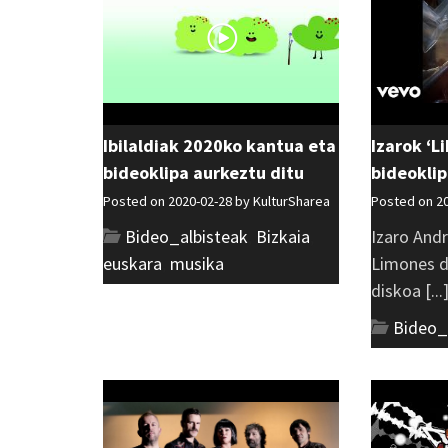
Ibilaldiak 2020ko kantua eta
Izarok ‘L
bideoklipa aurkeztu ditu
bideoklip
Posted on 2020-02-28 by
KulturSharea
Posted on 2
Bideo_albisteak
,
Bizkaia
,
Izaro Andr
euskara
,
musika
Limones de
diskoa [...
Bideo_