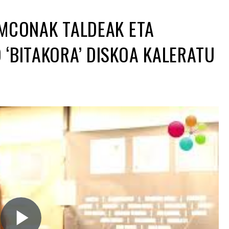
 MCONAK TALDEAK ETA
‘BITAKORA’ DISKOA KALERATU