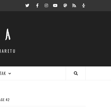
Twitter
Facebook
Instagram
Youtube
Mastodon.eus
RSS
Podcast
EA
HARETU
TAK
AGE 42