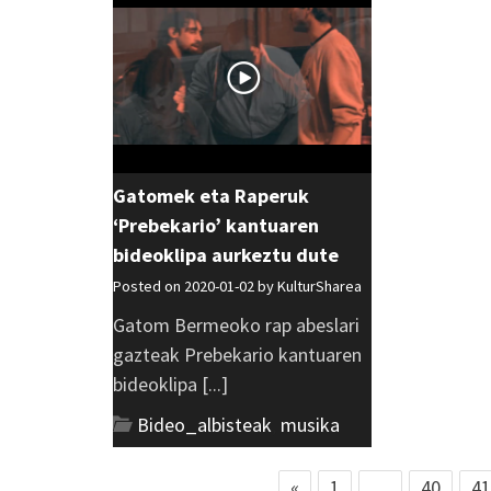
Gatomek eta Raperuk
‘Prebekario’ kantuaren
bideoklipa aurkeztu dute
Posted on 2020-01-02 by
KulturSharea
Gatom Bermeoko rap abeslari
gazteak Prebekario kantuaren
bideoklipa [...]
Bideo_albisteak
,
musika
«
1
…
40
41