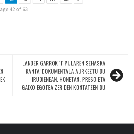
age 42 of 63
LANDER GARROK ‘TIPULAREN SEHASKA
EN
KANTA’ DOKUMENTALA AURKEZTU DU
XEK
IRUDIENEAN. HONETAN, PRESO ETA
GAIXO EGOTEA ZER DEN KONTATZEN DU