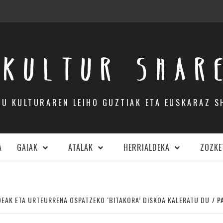
KULTUR SHAR
DU KULTURAREN LEIHO GUZTIAK ETA EUSKARAZ S
A
GAIAK
ATALAK
HERRIALDEKA
ZOZKE
EAK ETA URTEURRENA OSPATZEKO ‘BITAKORA’ DISKOA KALERATU DU
P