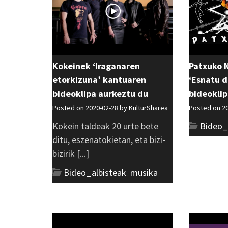
Kokeinek ‘Iraganaren
Patxuko N
etorkizuna’ kantuaren
‘Esnatu 
bideoklipa aurkeztu du
bideokli
Posted on 2020-02-28 by
KulturSharea
Posted on 2
Kokein taldeak 20 urte bete
Bideo_
ditu, eszenatokietan, eta bizi-
bizirik [...]
Bideo_albisteak
,
musika