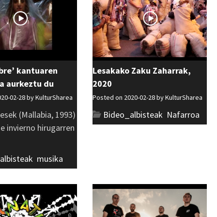
ibre’ kantuaren
Lesakako Zaku Zaharrak,
a aurkeztu du
2020
020-02-28 by
KulturSharea
Posted on 2020-02-28 by
KulturSharea
esek (Mallabia, 1993)
Bideo_albisteak
,
Nafarroa
 invierno hirugarren
]
albisteak
,
musika