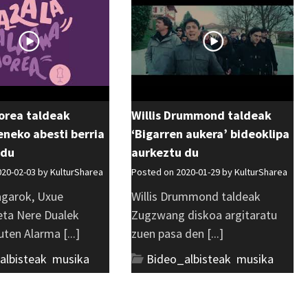
orea taldeak
Willis Drummond taldeak
zeneko abesti berria
‘Bigarren aukera’ bideoklipa
 du
aurkeztu du
020-02-03 by
KulturSharea
Posted on 2020-01-29 by
KulturSharea
agarok, Uxue
Willis Drummond taldeak
eta Nere Dualek
Zugzwang diskoa argitaratu
ten Alarma [...]
zuen pasa den [...]
albisteak
,
musika
Bideo_albisteak
,
musika