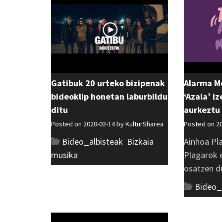
Gatibuk 20 urteko bizipenak
Alarma M
bideoklip honetan laburbildu
‘Azala’ i
ditu
aurkeztu
Posted on 2020-02-14 by
KulturSharea
Posted on 2
Bideo_albisteak
,
Bizkaia
,
Ainhoa Pl
musika
Plagarok 
osatzen du
Bideo_