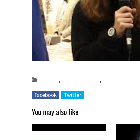
Posted on 2021-12-07 by
KulturSharea
Bereziak
,
Bideo_albisteak
,
DA56
Facebook
Twitter
You may also like