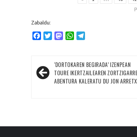
P
Zabaldu:
Facebook
Twitter
Mastodon
WhatsApp
Telegram
Bidalketetan
‘DORTOKAREN BEGIRADA’ IZENPEAN
zehar
TOURE IKERTZAILEAREN ZORTZIGARR
nabigatu
ABENTURA KALERATU DU JON ARRET