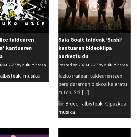
ice taldearen
Saia Goait taldeak ‘Sushi’
da’ kantuaren
kantuaren bideoklipa
pa
aurkeztu du
020-02-27 by
KulturSharea
Posted on 2020-02-27 by
KulturSharea
albisteak
,
musika
Iazko irailean taldearen izen
bera daraman diskoa kaleratu
zuten. Sei [...]
Bideo_albisteak
,
Gipuzkoa
,
musika