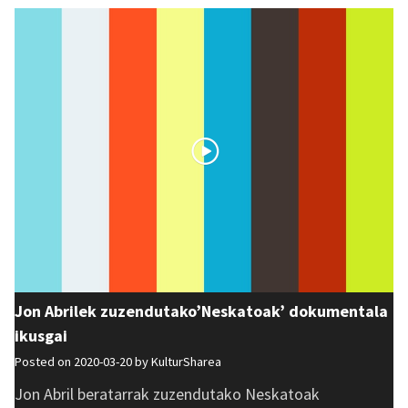
Jon Abrilek zuzendutako’Neskatoak’ dokumentala
ikusgai
Posted on 2020-03-20 by
KulturSharea
Jon Abril beratarrak zuzendutako Neskatoak