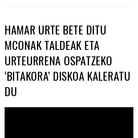
HAMAR URTE BETE DITU
MCONAK TALDEAK ETA
URTEURRENA OSPATZEKO
‘BITAKORA’ DISKOA KALERATU
DU