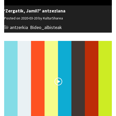
‘Zergatik, Jamil?’ antzezlana
Posted on 2020-03-20 by
KulturSharea
antzerkia
,
Bideo_albisteak