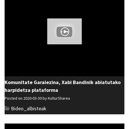
Komunitate Garaiezina, Xabi Bandinik abiatutako
harpidetza plataforma
Posted on 2020-03-30 by
KulturSharea
Bideo_albisteak