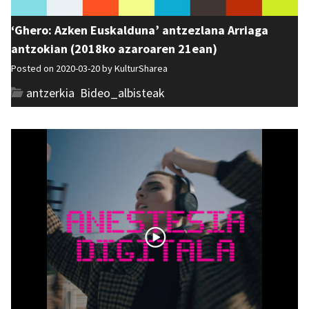
‘Ghero: Azken Euskalduna’ antzezlana Arriaga
antzokian (2018ko azaroaren 21ean)
Posted on 2020-03-20 by
KulturSharea
antzerkia
,
Bideo_albisteak