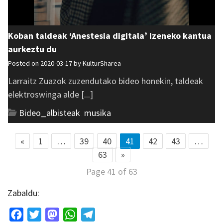
Koban taldeak ‘Anestesia digitala’ izeneko kantua
aurkeztu du
Posted on 2020-03-17 by
KulturSharea
Larraitz Zuazok zuzendutako bideo honekin, taldeak
elektroswinga alde [...]
Bideo_albisteak
,
musika
«
1
…
39
40
41
42
43
…
63
»
Page 41 of 63
Zabaldu:
Facebook
Twitter
Mastodon
WhatsApp
Telegram