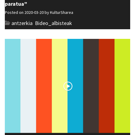
paratua”
Posted on 2020-03-20 by
KulturSharea
antzerkia
,
Bideo_albisteak