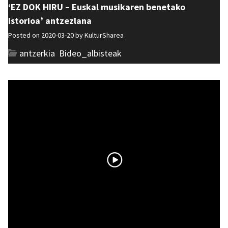
‘EZ DOK HIRU – Euskal musikaren benetako
istorioa’ antzezlana
Posted on 2020-03-20 by
KulturSharea
antzerkia
,
Bideo_albisteak