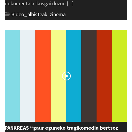
dokumentala ikusgai duzue [...]
Bideo_albisteak
,
zinema
PANKREAS “gaur eguneko tragikomedia bertsoz