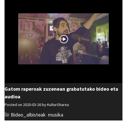
Gatom raperoak zuzenean grabatutako bideo eta
audioa
Posted on 2020-03-26 by
KulturSharea
Bideo_albisteak
,
musika