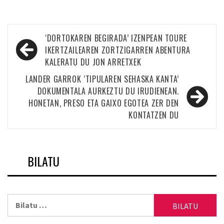
Bidalketetan
‘DORTOKAREN BEGIRADA’ IZENPEAN TOURE
zehar
IKERTZAILEAREN ZORTZIGARREN ABENTURA
KALERATU DU JON ARRETXEK
nabigatu
LANDER GARROK ‘TIPULAREN SEHASKA KANTA’
DOKUMENTALA AURKEZTU DU IRUDIENEAN.
HONETAN, PRESO ETA GAIXO EGOTEA ZER DEN
KONTATZEN DU
BILATU
Bilatu: