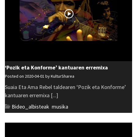
‘Pozik eta Konforme’ kantuaren erremixa
Posted on 2020-04-01 by
KulturSharea
Suaia Eta Ama Rebel taldearen ‘Pozik eta Konforme’
kantuaren erremixa [...]
Bideo_albisteak
,
musika