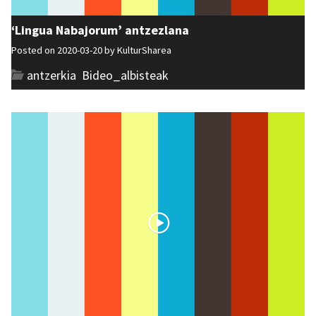
‘Lingua Nabajorum’ antzezlana
Posted on 2020-03-20 by
KulturSharea
antzerkia
,
Bideo_albisteak