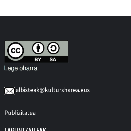
albisteak@kultursharea.eus
Publizitatea
LAGUNTZAILEAK