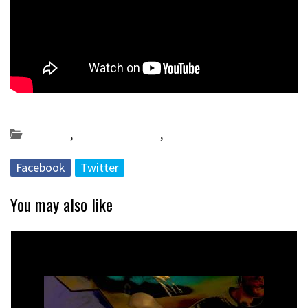
Posted on 2021-12-07 by
KulturSharea
Bereziak
,
Bideo_albisteak
,
DA56
Facebook
Twitter
You may also like