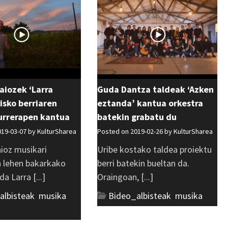
raiozek ‘Larra
Guda Dantza taldeak ‘Azken
isko berriaren
eztanda’ kantua orkestra
aurrerapen kantua
batekin grabatu du
019-03-07 by
KulturSharea
Posted on 2019-02-26 by
KulturSharea
aioz musikari
Uribe kostako taldea proiektu
n lehen bakarkako
berri batekin bueltan da.
a Larra [...]
Oraingoan, [...]
albisteak
,
musika
,
Bideo_albisteak
,
musika