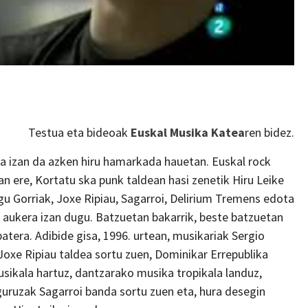
Testua eta bideoak
Euskal Musika Katea
ren bidez.
ria izan da azken hiru hamarkada hauetan. Euskal rock
zan ere, Kortatu ska punk taldean hasi zenetik Hiru Leike
u Gorriak, Joxe Ripiau, Sagarroi, Delirium Tremens edota
 aukera izan dugu. Batzuetan bakarrik, beste batzuetan
batera. Adibide gisa, 1996. urtean, musikariak Sergio
Joxe Ripiau taldea sortu zuen, Dominikar Errepublika
sikala hartuz, dantzarako musika tropikala landuz,
uruzak Sagarroi banda sortu zuen eta, hura desegin