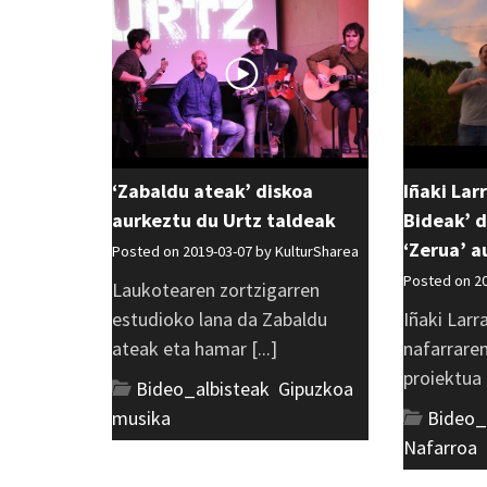
‘Zabaldu ateak’ diskoa
Iñaki Lar
aurkeztu du Urtz taldeak
Bideak’ d
‘Zerua’ 
Posted on 2019-03-07 by
KulturSharea
Posted on 2
Laukotearen zortzigarren
estudioko lana da Zabaldu
Iñaki Larr
ateak eta hamar [...]
nafarrare
proiektua d
Bideo_albisteak
,
Gipuzkoa
,
musika
Bideo_
Nafarroa