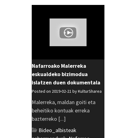
Nafarroako Malerreka
eskualdeko bizimodua
islatzen duen dokumentala
Posted on 2019-02-21 by
KulturSharea
Malerreka, maldan goiti eta
beheitiko kontuak erreka
bazterreko [...]
Bideo_albisteak
,