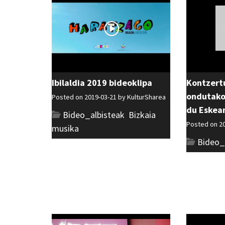
Ibilaldia 2019 bideoklipa
Kontzert
ondutako
Posted on 2019-03-21 by
KulturSharea
du Eskean
Bideo_albisteak
,
Bizkaia
,
Posted on 2
musika
Bideo_