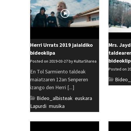
Herri Urrats 2019 jaialdiko
Mrs. Jayd
bideoklipa
taldeare
bideokli
Posted on 2019-03-27 by
KulturSharea
Posted on 2
En Tol Sarmiento taldeak
maiatzaren 12an Senperen
Bideo_
izango den Herri [...]
Bideo_albisteak
,
euskara
,
Lapurdi
,
musika