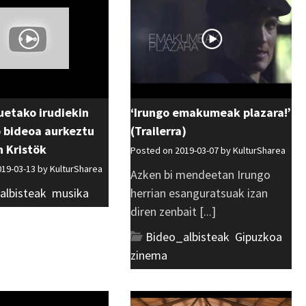
uetako irudiekin
‘Irungo emakumeak plazara!’
 bideoa aurkeztu
(Trailerra)
 Kristök
Posted on 2019-03-07 by
KulturSharea
019-03-13 by
KulturSharea
Azken bi mendeetan Irungo
albisteak
,
musika
herrian esanguratsuak izan
diren zenbait [...]
Bideo_albisteak
,
Gipuzkoa
,
zinema