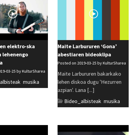
en elektro-ska
Maite Larbururen ‘Gona’
n lehenengo
abestiaren bideoklipa
pa
Posted on 2019-03-25 by
KulturSharea
019-03-25 by
KulturSharea
Maite Larbururen bakarkako
albisteak
,
musika
lehen diskoa dugu 'Hezurren
azpian'. Lana [...]
Bideo_albisteak
,
musika