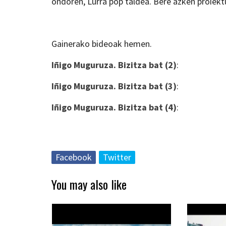
ondoren, Lurra pop taldea. Bere azken proiektu
Gainerako bideoak hemen.
Iñigo Muguruza. Bizitza bat (2)
:
Iñigo Muguruza. Bizitza bat (3)
:
Iñigo Muguruza. Bizitza bat (4)
:
Facebook
Twitter
You may also like