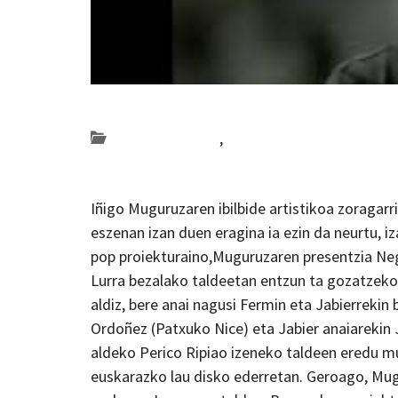
Posted on 2019-09-10 by
KulturSharea
Bideo_albisteak
,
musika
Iñigo Muguruzaren ibilbide artistikoa zoragar
eszenan izan duen eragina ia ezin da neurtu, i
pop proiekturaino,Muguruzaren presentzia Neg
Lurra bezalako taldeetan entzun ta gozatzeko
aldiz, bere anai nagusi Fermin eta Jabierrekin 
Ordoñez (Patxuko Nice) eta Jabier anaiarekin 
aldeko Perico Ripiao izeneko taldeen eredu mu
euskarazko lau disko ederretan. Geroago, Mug