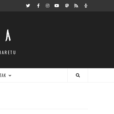
Twitter
Facebook
Instagram
Youtube
Mastodon.eus
RSS
Podcast
EA
HARETU
TAK