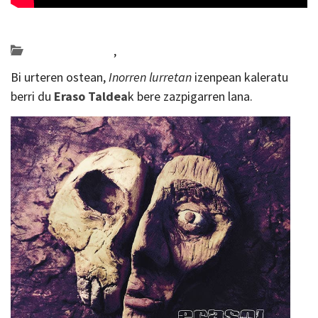
Posted on 2018-10-10 by
KulturSharea
Bideo_albisteak
,
musika
Bi urteren ostean,
Inorren lurretan
izenpean kaleratu
berri du
Eraso Taldea
k bere zazpigarren lana.