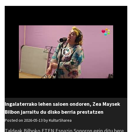
Ingalaterrako lehen saioen ondoren, Zea Maysek
Bilbon jarraitu du disko berria prestatzen
Posted on 2026-05-13 by
KulturSharea
Taldeak Bilboko ETEN Espazio Sonoron egin ditu bere