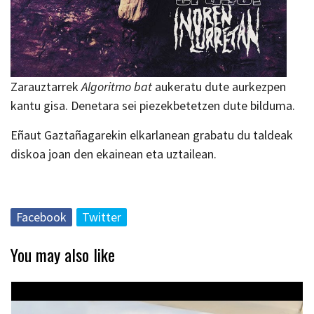
Zarauztarrek
Algoritmo bat
aukeratu dute aurkezpen
kantu gisa. Denetara sei piezekbetetzen dute bilduma.
Eñaut Gaztañagarekin elkarlanean grabatu du taldeak
diskoa joan den ekainean eta uztailean.
Facebook
Twitter
You may also like