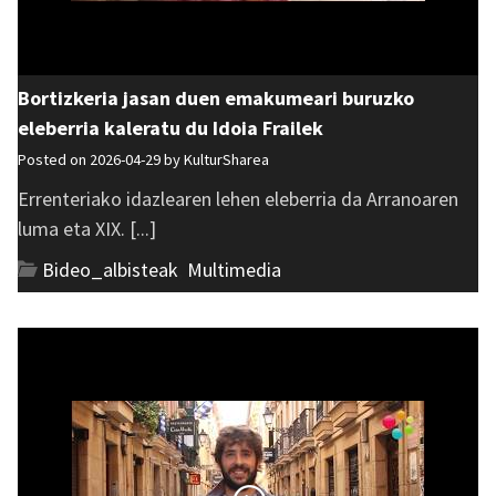
Bortizkeria jasan duen emakumeari buruzko
eleberria kaleratu du Idoia Frailek
Posted on 2026-04-29 by
KulturSharea
Errenteriako idazlearen lehen eleberria da Arranoaren
luma eta XIX. [...]
Bideo_albisteak
,
Multimedia