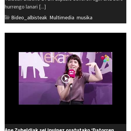
hurrengo lanari [...]
Bideo_albisteak
,
Multimedia
,
musika
Ane Zubeldiak sei ipuinez osatutako ‘Datorren