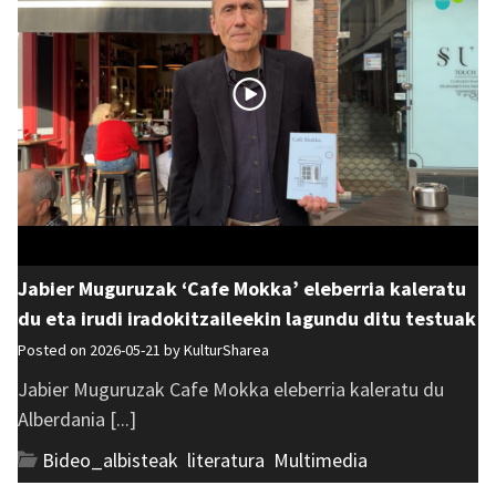
Jabier Muguruzak ‘Cafe Mokka’ eleberria kaleratu
du eta irudi iradokitzaileekin lagundu ditu testuak
Posted on 2026-05-21 by
KulturSharea
Jabier Muguruzak Cafe Mokka eleberria kaleratu du
Alberdania [...]
Bideo_albisteak
,
literatura
,
Multimedia