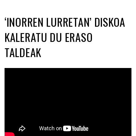
‘INORREN LURRETAN’ DISKOA
KALERATU DU ERASO
TALDEAK