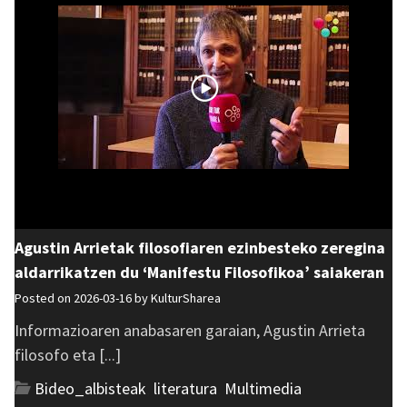
Agustin Arrietak filosofiaren ezinbesteko zeregina
aldarrikatzen du ‘Manifestu Filosofikoa’ saiakeran
Posted on 2026-03-16 by
KulturSharea
Informazioaren anabasaren garaian, Agustin Arrieta
filosofo eta [...]
Bideo_albisteak
,
literatura
,
Multimedia