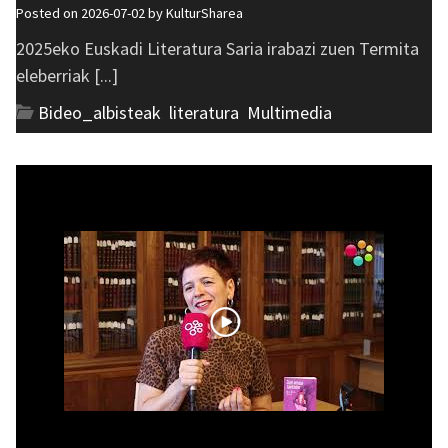
Posted on 2026-07-02 by
KulturSharea
2025eko Euskadi Literatura Saria irabazi zuen Termita
eleberriak [...]
Bideo_albisteak
,
literatura
,
Multimedia