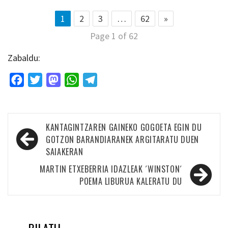
1
2
3
…
62
»
Page 1 of 62
Zabaldu:
Facebook
Twitter
Mastodon
WhatsApp
Telegram
Bidalketetan
KANTAGINTZAREN GAINEKO GOGOETA EGIN DU
zehar
GOTZON BARANDIARANEK ARGITARATU DUEN
SAIAKERAN
nabigatu
MARTIN ETXEBERRIA IDAZLEAK ´WINSTON´
POEMA LIBURUA KALERATU DU