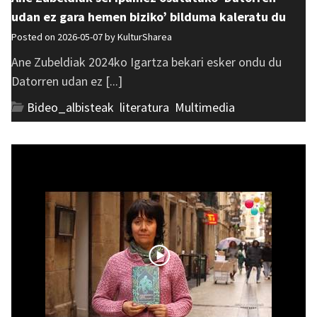
udan ez gara hemen biziko’ bilduma kaleratu du
Posted on 2026-05-07 by
KulturSharea
Ane Zubeldiak 2024ko Igartza bekari esker ondu du
Datorren udan ez [...]
Bideo_albisteak
,
literatura
,
Multimedia