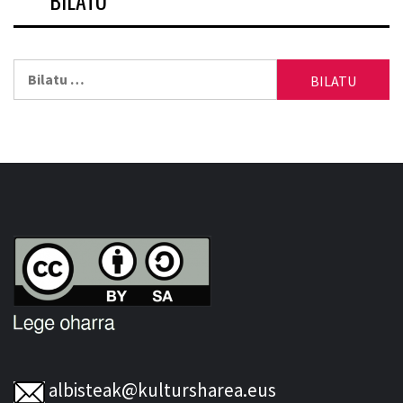
BILATU
Bilatu:
albisteak@kultursharea.eus