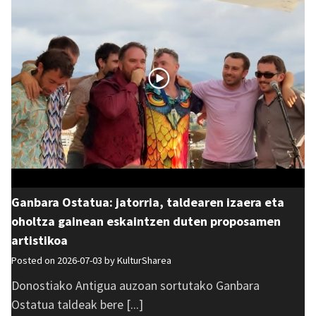
Ganbara Ostatua: jatorria, taldearen izaera eta
oholtza gainean eskaintzen duten proposamen
artistikoa
Posted on 2026-07-03 by
KulturSharea
Donostiako Antigua auzoan sortutako Ganbara
Ostatua taldeak bere [...]