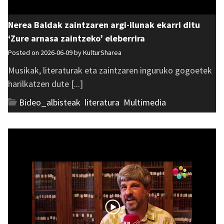
Nerea Baldak zaintzaren argi-ilunak ekarri ditu
‘Zure arnasa zaintzeko’ eleberrira
Posted on 2026-06-09 by
KulturSharea
Musikak, literaturak eta zaintzaren inguruko gogoetek
harilkatzen dute [...]
Bideo_albisteak
,
literatura
,
Multimedia