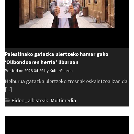
Palestinako gatazka ulertzeko hamar gako
‘Olibondoaren herria’ liburuan
Posted on 2026-04-29 by
KulturSharea
Helburua gatazka ulertzeko tresnak eskaintzea izan da:
[...]
Bideo_albisteak
,
Multimedia