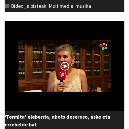
Bideo_albisteak
,
Multimedia
,
musika
‘Termita’ eleberria, ahots deseroso, aske eta
errebelde bat