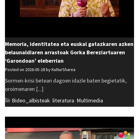
Memoria, identitatea eta euskal gatazkaren azken
belaunaldiaren arrastoak Gorka Bereziartuaren
‘Garondoan’ eleberrian
Posted on 2026-05-28 by
KulturSharea
Sormen-krisi betean dagoen idazle baten begietatik,
oroimenaren [...]
Bideo_albisteak
,
literatura
,
Multimedia