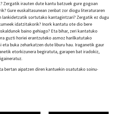
? Zergatik irauten dute kantu batzuek gure gogoan
urik? Gure euskaltasunean zenbat zor diogu literaturaren
 lankidetzatik sortutako kantagintzari? Zergatik ez dugu
umeek idatzitakorik? Inork kantatu ote dio bere
uskaldunok baino gehiago? Eta bihar, zeri kantatuko
ra guzti horiei erantzuteko asmoz harilkatutako
 eta buka zeharkatzen dute liburu hau. Iraganetik gaur
anetik etorkizunera begiratuta, garapen bat iradokiz,
gaineratuz.
eta bertan aipatzen diren kantuekin osatutako soinu-