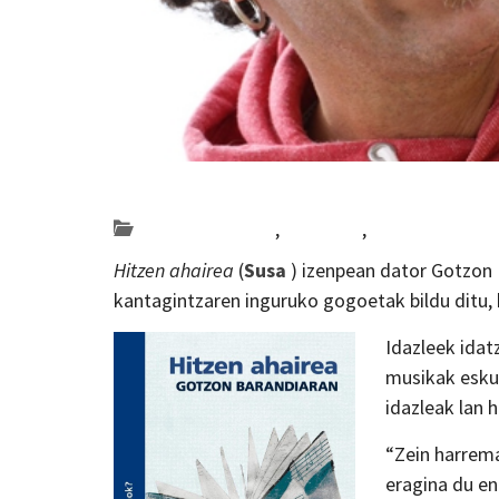
Posted on 2018-10-09 by
KulturSharea
Bideo_albisteak
,
literatura
,
musika
Hitzen ahairea
(
Susa
) izenpean dator Gotzon 
kantagintzaren inguruko gogoetak bildu ditu,
Idazleek idat
musikak eskuz
idazleak lan 
“Zein harrem
eragina du en