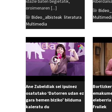
idazle baten begietatik,
Alberdania 
oroimenaren [...]
Bideo_
Bideo_albisteak
,
literatura
,
Multimedi
Multimedia
Ane Zubeldiak sei ipuinez
Bortizker
osatutako ‘Datorren udan ez
emakumea
gara hemen biziko’ bilduma
eleberria
kaleratu du
Frailek