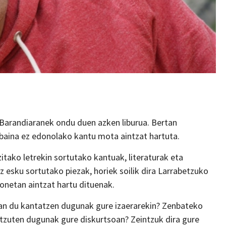
Barandiaranek ondu duen azken liburua. Bertan
 baina ez edonolako kantu mota aintzat hartuta.
zitako letrekin sortutako kantuak, literaturak eta
 esku sortutako piezak, horiek soilik dira Larrabetzuko
honetan aintzat hartu dituenak.
an du kantatzen dugunak gure izaerarekin? Zenbateko
tzuten dugunak gure diskurtsoan? Zeintzuk dira gure