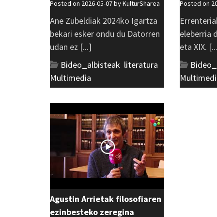
Posted on 2026-05-07 by
KulturSharea
Posted on 2
Ane Zubeldiak 2024ko Igartza
Errenteria
bekari esker ondu du Datorren
eleberria
udan ez [...]
eta XIX. [..
Bideo_albisteak
,
literatura
,
Bideo_
Multimedia
Multimedi
Agustin Arrietak filosofiaren
ezinbesteko zeregina