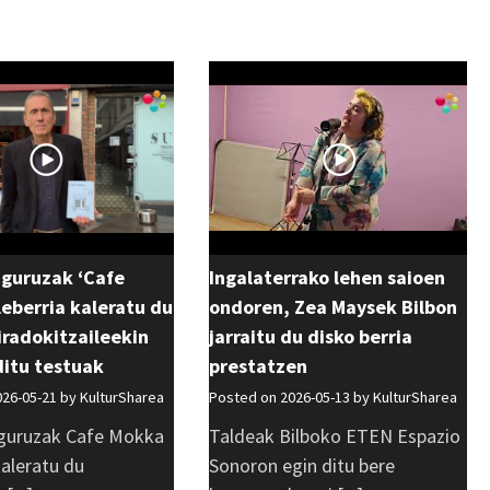
uguruzak ‘Cafe
Ingalaterrako lehen saioen
eberria kaleratu du
ondoren, Zea Maysek Bilbon
 iradokitzaileekin
jarraitu du disko berria
ditu testuak
prestatzen
026-05-21 by
KulturSharea
Posted on 2026-05-13 by
KulturSharea
guruzak Cafe Mokka
Taldeak Bilboko ETEN Espazio
kaleratu du
Sonoron egin ditu bere