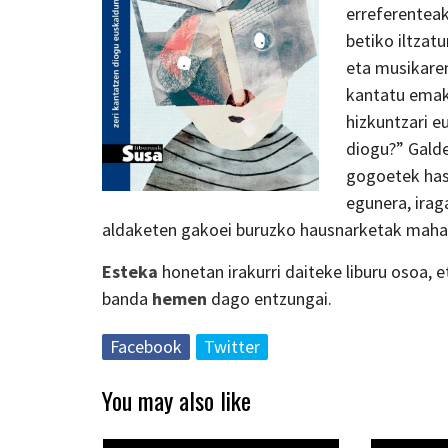
erreferenteak
betiko iltzat
eta musikaren
kantatu emak
hizkuntzari e
diogu?” Galde
gogoetek hasi
egunera, irag
aldaketen gakoei buruzko hausnarketak mahai
Esteka
honetan irakurri daiteke liburu osoa, 
banda
hemen
dago entzungai.
Facebook
Twitter
You may also like