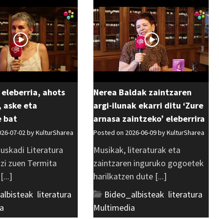
 eleberria, ahots
Nerea Baldak zaintzaren
 aske eta
argi-ilunak ekarri ditu ‘Zure
e bat
arnasa zaintzeko’ eleberrira
026-07-02 by
KulturSharea
Posted on 2026-06-09 by
KulturSharea
uskadi Literatura
Musikak, literaturak eta
azi zuen Termita
zaintzaren inguruko gogoetek
...]
harilkatzen dute [...]
albisteak
,
literatura
,
Bideo_albisteak
,
literatura
,
a
Multimedia