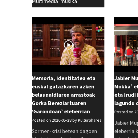
Multimedia
,
musika
Memoria, identitatea eta
Jabier M
euskal gatazkaren azken
Mokka’ el
belaunaldiaren arrastoak
eta irudi
Gorka Bereziartuaren
lagundu 
‘Garondoan’ eleberrian
Posted on 2
Posted on 2026-05-28 by
KulturSharea
Jabier Mu
Sormen-krisi betean dagoen
eleberria 