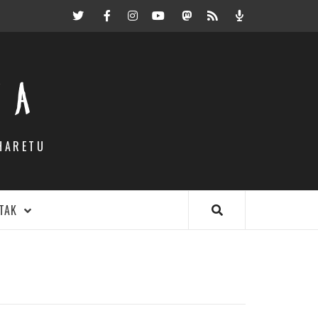
Twitter
Facebook
Instagram
Youtube
Mastodon.eus
RSS
Podcast
EA
HARETU
TAK