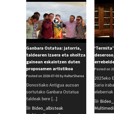
Ganbara Ostatua: jatorria,
‘Termita’
taldearen izaera eta oholtza
deseroso,
gainean eskaintzen duten
errebeld
proposamen artistikoa
Posted on 2
Posted on 2026-07-03 by
KulturSharea
2025eko E
Donostiako Antigua auzoan
Saria irab
sortutako Ganbara Ostatua
eleberriak [
taldeak bere [...]
Bideo_
Bideo_albisteak
,
Multimedi