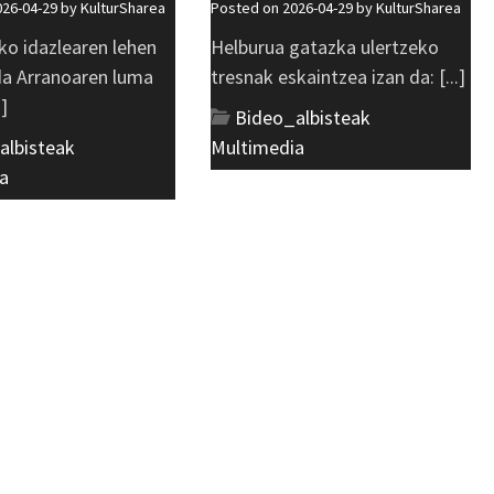
026-04-29 by
KulturSharea
Posted on 2026-04-29 by
KulturSharea
ko idazlearen lehen
Helburua gatazka ulertzeko
 da Arranoaren luma
tresnak eskaintzea izan da: [...]
.]
Bideo_albisteak
,
albisteak
,
Multimedia
a