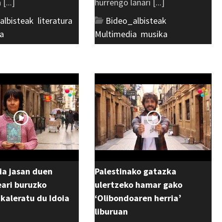
[...]
hurrengo lanari [...]
albisteak
,
literatura
,
Bideo_albisteak
,
a
Multimedia
,
musika
ia jasan duen
Palestinako gatazka
ri buruzko
ulertzeko hamar gako
 kaleratu du Idoia
‘Olibondoaren herria’
liburuan