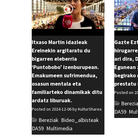
Itxaso Martin idazleak
Gazte Ez
Ereinekin argitaratu du
hirugarre
bigarren eleberria
ari dira,
‘Puntobobo’ izenburupean.
Egunean 
Emakumeen sufrimendua,
begirako 
osasun mentala eta
prestatu 
familiarteko dinamikak ditu
Posted on 2
ardatz liburuak.
Berezi
Posted on 2024-12-06 by
KulturSharea
DA59
,
Mul
Bereziak
,
Bideo_albisteak
,
DA59
,
Multimedia