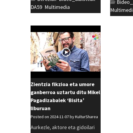
Bideo_
DA59
,
Multimedia
Multimedi
Zientzia fikzioa eta umore
ganberroa uztartu ditu Mikel
Pagadizabalek ‘Bisita’
liburuan
Posted on 2024-11-07 by
KulturSharea
Aurkezle, aktore eta gidoilari