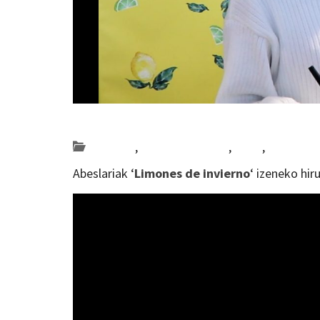
Posted on 2019-12-05 by
KulturSharea
Bereziak
,
Bideo_albisteak
,
DA54
,
musika
Abeslariak ‘
Limones de invierno
‘ izeneko hir