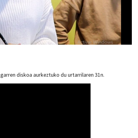
ugarren diskoa aurkeztuko du urtarrilaren 31n.