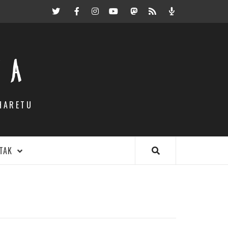
Twitter
Facebook
Instagram
Youtube
Mastodon.eus
RSS
Podcast
EA
HARETU
TAK