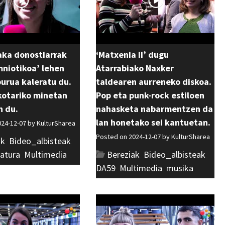
aka donostiarrak
‘Matxenia II’ dugu
mniotikoa’ lehen
Atarrabiako Naxker
urua kaleratu du.
taldearen aurreneko diskoa.
kotariko minetan
Pop eta punk-rock estiloen
n du.
nahasketa nabarmentzen da
lan honetako sei kantuetan.
024-12-07 by
KulturSharea
Posted on 2024-12-07 by
KulturSharea
ak
,
Bideo_albisteak
,
ratura
,
Multimedia
Bereziak
,
Bideo_albisteak
,
DA59
,
Multimedia
,
musika