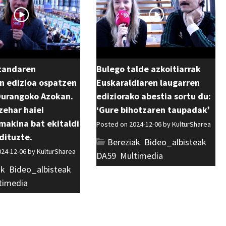
tandaren
Bulego talde azkoitiarrak
n edizioa ospatzen
Euskaraldiaren laugarren
 Durangoko Azokan.
ediziorako abestia sortu du:
zehar haiei
‘Gure bihotzaren taupadak’
makina bat ekitaldi
Posted on 2024-12-06 by
KulturSharea
dituzte.
Bereziak
,
Bideo_albisteak
,
024-12-06 by
KulturSharea
DA59
,
Multimedia
ak
,
Bideo_albisteak
,
timedia