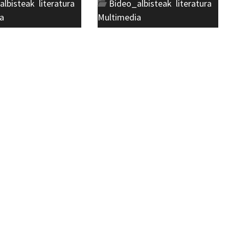
albisteak
,
literatura
,
Bideo_albisteak
,
literatura
,
a
Multimedia