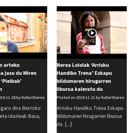
n arteko
Nerea Loiolak ‘Arrisku
a jaso du Miren
Handiko Trena’ Eskapu
‘Pleibak’
bildumaren hirugarren
n
liburua kaleratu du
024-11-28 by
KulturSharea
Posted on 2024-11-21 by
KulturSharea
igaro dira Berrizko
Arrisku Handiko Trena Eskapu
 eta idazleak Basa,
bildumaren hirugarren liburua
da. [...]