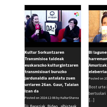
Kultur Sorkuntzaren
Bi lagune
Transmisioa taldeak
harreman
euskarazko kulturgintzaren
Amurizak 
transmisioari buruzko
eleberria
jardunaldia antolatu zuen
Posted on 2
urriaren 26an. Gaur, Talaian
Bost urte 
izan da
bertsolari
Posted on 2024-12-06 by
KulturSharea
[...]
Bereziak
,
Bideo_albisteak
,