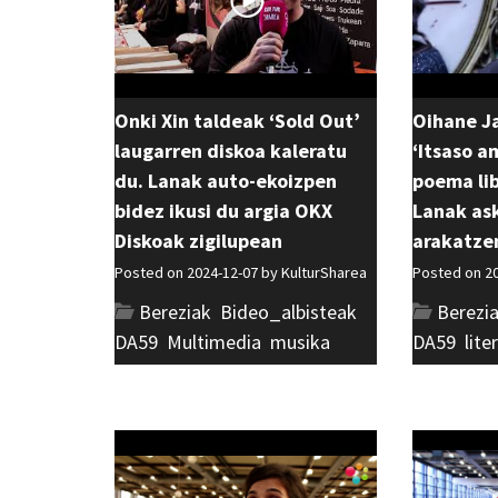
Onki Xin taldeak ‘Sold Out’
Oihane J
laugarren diskoa kaleratu
‘Itsaso a
du. Lanak auto-ekoizpen
poema lib
bidez ikusi du argia OKX
Lanak as
Diskoak zigilupean
arakatze
Posted on 2024-12-07 by
KulturSharea
Posted on 2
Bereziak
,
Bideo_albisteak
,
Berezi
DA59
,
Multimedia
,
musika
DA59
,
lite