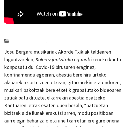
Posted on 2020-04-16 by
KulturSharea
Bideo_albisteak
,
musika
Josu Bergara musikariak Akorde Txikiak taldearen
laguntzarekin,
Kolorez jantzitako egunak
izeneko kanta
konposatu du. Covid-19 birusaren eraginez,
konfinamendu egoeran, abestia bere hiru urteko
alabarekin sortu zuen etxean, gitarrarekin eta ondoren,
musikari bakoitzak bere etxetik grabatutako bideoaren
zatiak batu dituzte, elkarrekin abestia osatzeko.
Kantuaren letrak esaten duen bezala, “batzuetan
bizitzak alde ilunak erakutsi arren, modu positiboan
aurre egin behar zaio eta une txarretan ere gure onena