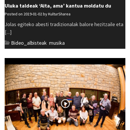
Uluka taldeak ‘Aita, ama’ kantua moldatu du
Posted on 2019-01-02 by
KulturSharea
Jolas egiteko abesti tradizionalak balore hezitzaile eta
[...]
Bideo_albisteak
,
musika