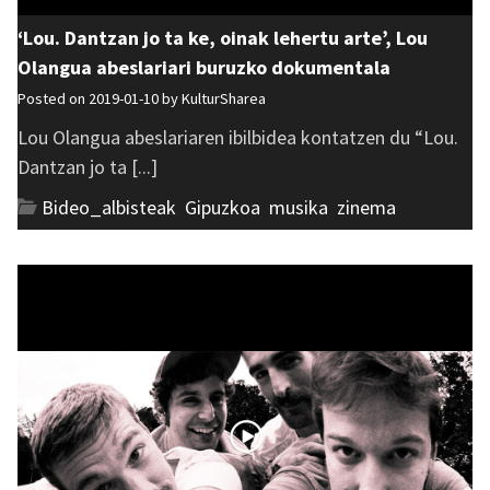
‘Lou. Dantzan jo ta ke, oinak lehertu arte’, Lou
Olangua abeslariari buruzko dokumentala
Posted on 2019-01-10 by
KulturSharea
Lou Olangua abeslariaren ibilbidea kontatzen du “Lou.
Dantzan jo ta [...]
Bideo_albisteak
,
Gipuzkoa
,
musika
,
zinema