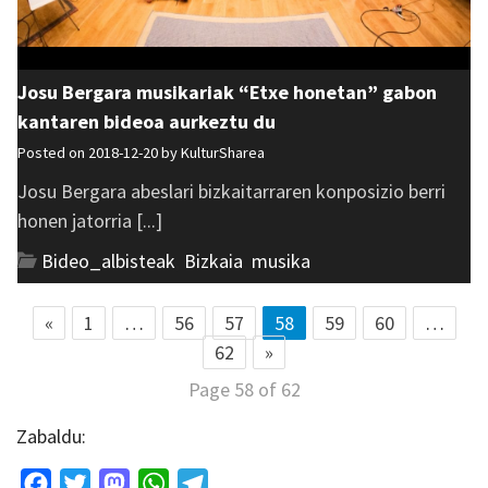
Josu Bergara musikariak “Etxe honetan” gabon
kantaren bideoa aurkeztu du
Posted on 2018-12-20 by
KulturSharea
Josu Bergara abeslari bizkaitarraren konposizio berri
honen jatorria [...]
Bideo_albisteak
,
Bizkaia
,
musika
«
1
…
56
57
58
59
60
…
62
»
Page 58 of 62
Zabaldu:
Facebook
Twitter
Mastodon
WhatsApp
Telegram