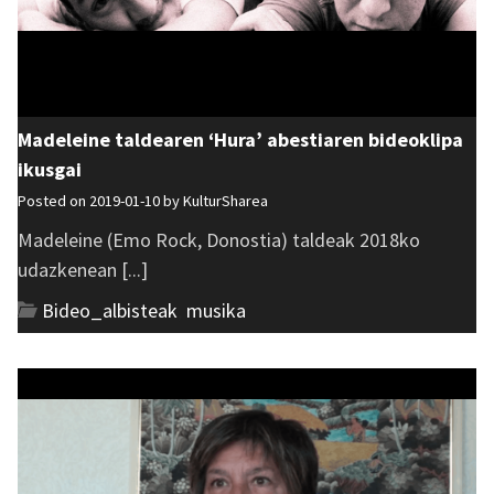
Madeleine taldearen ‘Hura’ abestiaren bideoklipa
ikusgai
Posted on 2019-01-10 by
KulturSharea
Madeleine (Emo Rock, Donostia) taldeak 2018ko
udazkenean [...]
Bideo_albisteak
,
musika