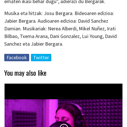
ematen ikasi behar dugu”, adierazi du Bergarak.
Musika eta hitzak: Josu Bergara. Bideoaren edizioa:
Jabier Bergara. Audioaren edizioa: David Sanchez
Damian. Musikariak: Nerea Alberdi, Mikel Nuñez, Irati
Bilbao, Txema Arana, Dani Gonzalez, Luï Young, David
Sanchez eta Jabier Bergara.
Facebook
Twitter
You may also like