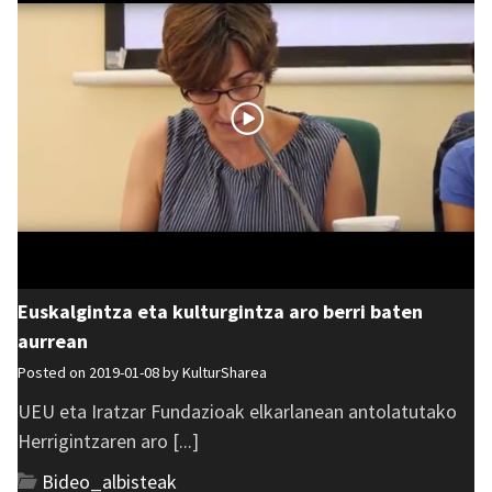
Euskalgintza eta kulturgintza aro berri baten
aurrean
Posted on 2019-01-08 by
KulturSharea
UEU eta Iratzar Fundazioak elkarlanean antolatutako
Herrigintzaren aro [...]
Bideo_albisteak