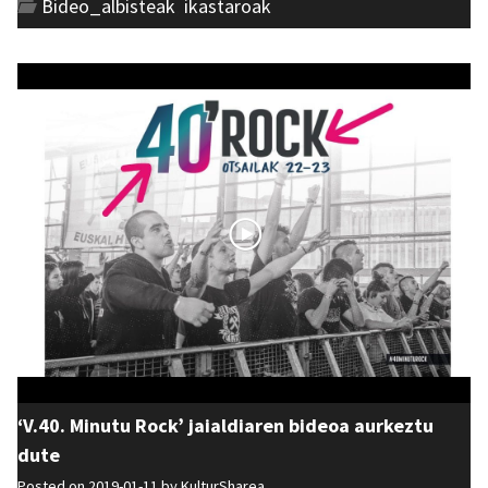
Bideo_albisteak
,
ikastaroak
‘V.40. Minutu Rock’ jaialdiaren bideoa aurkeztu
dute
Posted on 2019-01-11 by
KulturSharea