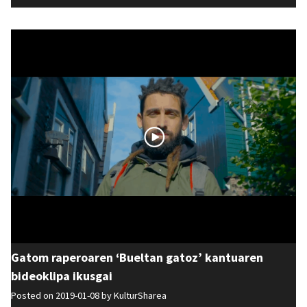
Gatom raperoaren ‘Bueltan gatoz’ kantuaren
bideoklipa ikusgai
Posted on 2019-01-08 by
KulturSharea