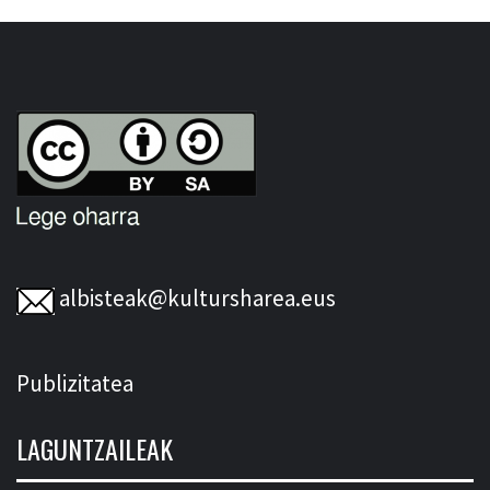
albisteak@kultursharea.eus
Publizitatea
LAGUNTZAILEAK