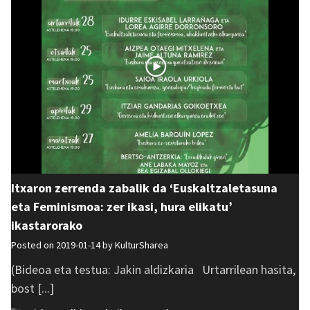
Itxaron zerrenda zabalik da ‘Euskaltzaletasuna
eta Feminismoa: zer ikasi, hura elikatu’
ikastarorako
Posted on 2019-01-14 by
KulturSharea
(Bideoa eta testua: Jakin aldizkaria Urtarrilean hasita,
bost [...]