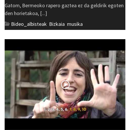
Gatom, Bermeoko rapero gaztea ez da geldirik egoten
den horietakoa, [...]
Bideo_albisteak
,
Bizkaia
,
musika