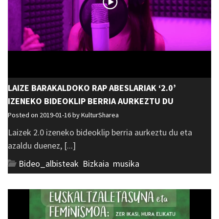
LAIZE BARAKALDOKO RAP ABESLARIAK ‘2.0’
IZENEKO BIDEOKLIP BERRIA AURKEZTU DU
Posted on 2019-01-16 by
KulturSharea
Laizek 2.0 izeneko bideoklip berria aurkeztu du eta
azaldu duenez, [...]
Bideo_albisteak
,
Bizkaia
,
musika