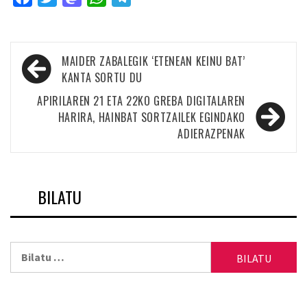
Bidalketetan
MAIDER ZABALEGIK ‘ETENEAN KEINU BAT’
zehar
KANTA SORTU DU
nabigatu
APIRILAREN 21 ETA 22KO GREBA DIGITALAREN
HARIRA, HAINBAT SORTZAILEK EGINDAKO
ADIERAZPENAK
BILATU
Bilatu: