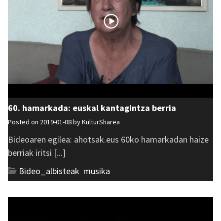
60. hamarkada: euskal kantagintza berria
Posted on 2019-01-08 by
KulturSharea
Bideoaren egilea: ahotsak.eus 60ko hamarkadan haize
berriak iritsi [...]
Bideo_albisteak
,
musika