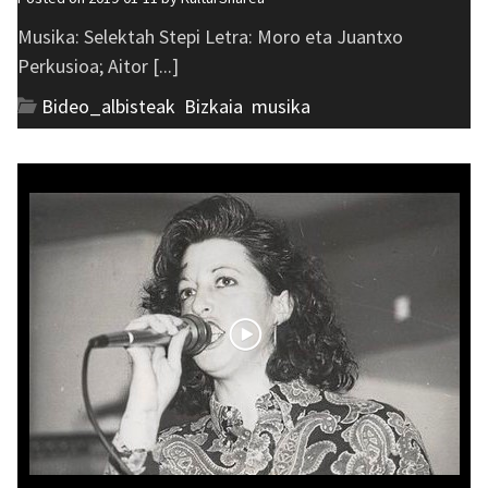
Musika: Selektah Stepi Letra: Moro eta Juantxo
Perkusioa; Aitor [...]
Bideo_albisteak
,
Bizkaia
,
musika