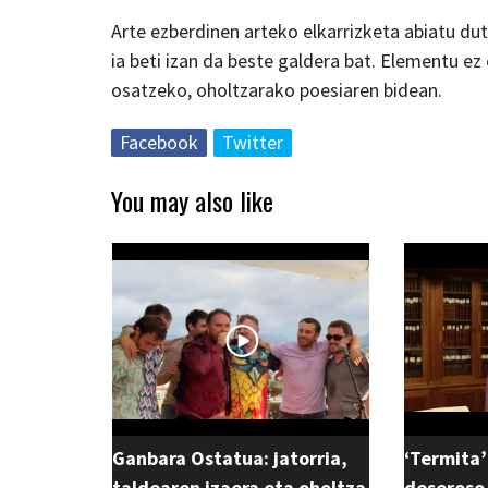
Arte ezberdinen arteko elkarrizketa abiatu du
ia beti izan da beste galdera bat. Elementu ez
osatzeko, oholtzarako poesiaren bidean.
Facebook
Twitter
You may also like
Ganbara Ostatua: jatorria,
‘Termita’
taldearen izaera eta oholtza
deseroso,