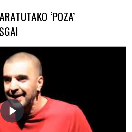
RATUTAKO ‘POZA’
SGAI