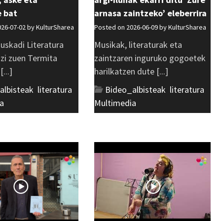
e bat
arnasa zaintzeko’ eleberrira
026-07-02 by
KulturSharea
Posted on 2026-06-09 by
KulturSharea
uskadi Literatura
Musikak, literaturak eta
azi zuen Termita
zaintzaren inguruko gogoetek
...]
harilkatzen dute [...]
albisteak
,
literatura
,
Bideo_albisteak
,
literatura
,
a
Multimedia