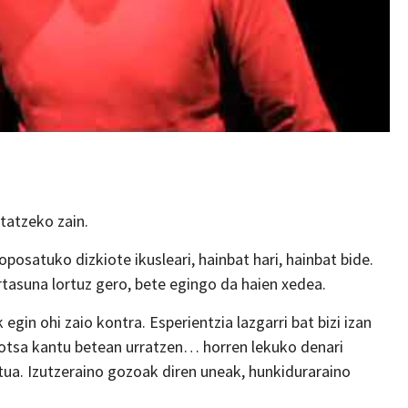
tatzeko zain.
osatuko dizkiote ikusleari, hainbat hari, hainbat bide.
asuna lortuz gero, bete egingo da haien xedea.
gin ohi zaio kontra. Esperientzia lazgarri bat bizi izan
otsa kantu betean urratzen… horren lekuko denari
tua. Izutzeraino gozoak diren uneak, hunkiduraraino