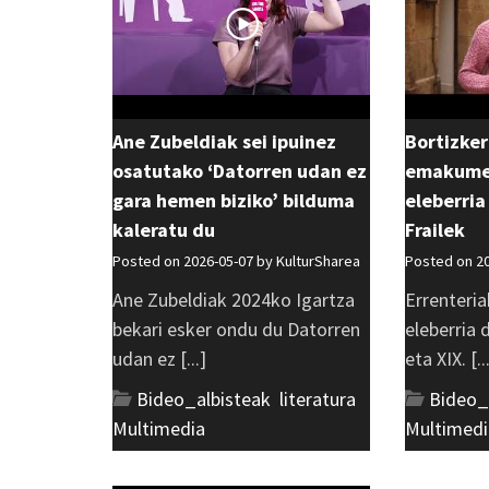
Ane Zubeldiak sei ipuinez
Bortizker
osatutako ‘Datorren udan ez
emakumea
gara hemen biziko’ bilduma
eleberria
kaleratu du
Frailek
Posted on 2026-05-07 by
KulturSharea
Posted on 2
Ane Zubeldiak 2024ko Igartza
Errenteria
bekari esker ondu du Datorren
eleberria
udan ez [...]
eta XIX. [..
Bideo_albisteak
,
literatura
,
Bideo_
Multimedia
Multimedi