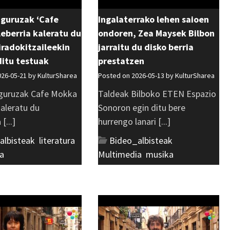
uguruzak ‘Cafe
Ingalaterrako lehen saioen
eberria kaleratu du
ondoren, Zea Maysek Bilbon
 iradokitzaileekin
jarraitu du disko berria
ditu testuak
prestatzen
026-05-21 by
KulturSharea
Posted on 2026-05-13 by
KulturSharea
guruzak Cafe Mokka
Taldeak Bilboko ETEN Espazio
kaleratu du
Sonoron egin ditu bere
[...]
hurrengo lanari [...]
albisteak
,
literatura
,
Bideo_albisteak
,
a
Multimedia
,
musika