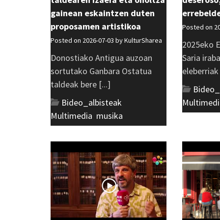
gainean eskaintzen duten
errebeld
proposamen artistikoa
Posted on 2
Posted on 2026-07-03 by
KulturSharea
2025eko E
Donostiako Antigua auzoan
Saria irab
sortutako Ganbara Ostatua
eleberriak [
taldeak bere [...]
Bideo_
Bideo_albisteak
,
Multimedi
Multimedia
,
musika