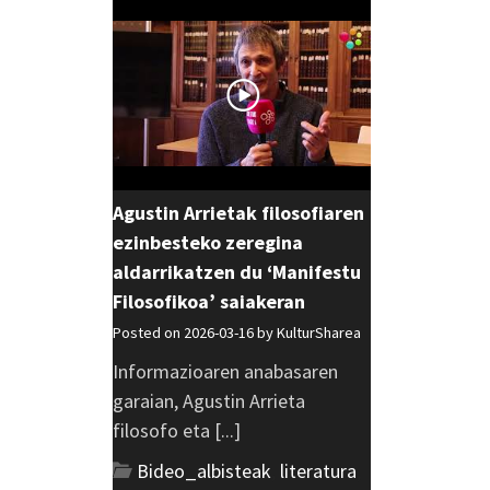
Agustin Arrietak filosofiaren
ezinbesteko zeregina
aldarrikatzen du ‘Manifestu
Filosofikoa’ saiakeran
Posted on 2026-03-16 by
KulturSharea
Informazioaren anabasaren
garaian, Agustin Arrieta
filosofo eta [...]
Bideo_albisteak
,
literatura
,