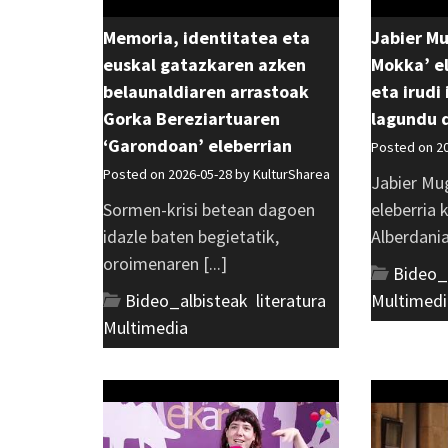
Memoria, identitatea eta
Jabier M
euskal gatazkaren azken
Mokka’ el
belaunaldiaren arrastoak
eta irudi
Gorka Bereziartuaren
lagundu 
‘Garondoan’ eleberrian
Posted on 2
Posted on 2026-05-28 by
KulturSharea
Jabier Mu
Sormen-krisi betean dagoen
eleberria 
idazle baten begietatik,
Alberdania 
oroimenaren [...]
Bideo_
Bideo_albisteak
,
literatura
,
Multimedi
Multimedia