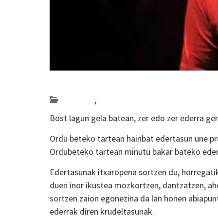
Posted on 2019-01-16 by
KulturSharea
antzerkia
,
Bideo_albisteak
Bost lagun gela batean, zer edo zer ederra ger
Ordu beteko tartean hainbat edertasun une prop
Ordubeteko tartean minutu bakar bateko edert
Edertasunak itxaropena sortzen du, horregatik e
duen inor ikustea mozkortzen, dantzatzen, ah
sortzen zaion egonezina da lan honen abiapun
ederrak diren krudeltasunak.