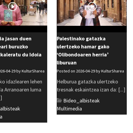
ia jasan duen
Palestinako gatazka
ri buruzko
ulertzeko hamar gako
 kaleratu du Idoia
‘Olibondoaren herria’
liburuan
026-04-29 by
KulturSharea
Posted on 2026-04-29 by
KulturSharea
ko idazlearen lehen
Helburua gatazka ulertzeko
 da Arranoaren luma
tresnak eskaintzea izan da: [...]
.]
Bideo_albisteak
,
albisteak
,
Multimedia
a