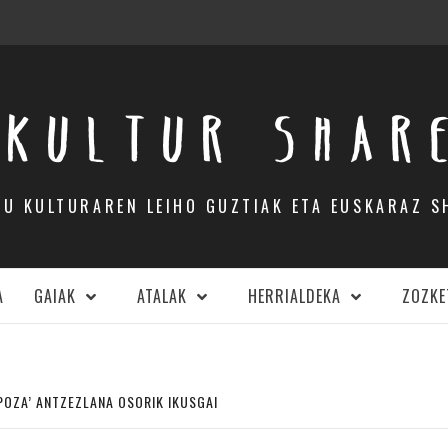
KULTUR SHAR
DU KULTURAREN LEIHO GUZTIAK ETA EUSKARAZ S
A
GAIAK
ATALAK
HERRIALDEKA
ZOZKE
OZA’ ANTZEZLANA OSORIK IKUSGAI