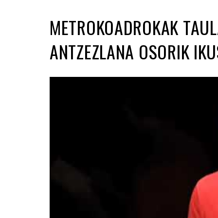
METROKOADROKAK TAULA
ANTZEZLANA OSORIK IKU