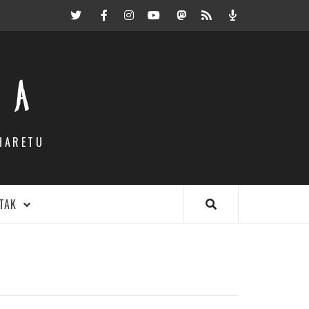
Twitter
Facebook
Instagram
Youtube
Mastodon.eus
RSS
Podcast
EA
HARETU
TAK