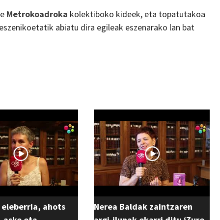
te
Metrokoadroka
kolektiboko kideek, eta topatutakoa
 eszenikoetatik abiatu dira egileak eszenarako lan bat
 eleberria, ahots
Nerea Baldak zaintzaren
 aske eta
argi-ilunak ekarri ditu ‘Zure