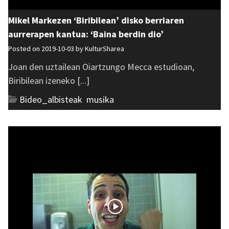
Mikel Markezen ‘Biribilean’ disko berriaren
aurrerapen kantua: ‘Baina berdin dio’
Posted on 2019-10-03 by
KulturSharea
Joan den uztailean Oiartzungo Mecca estudioan,
Biribilean izeneko [...]
Bideo_albisteak
,
musika