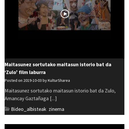
Maitasunez sortutako maitasun istorio bat da
‘Zulo’ film laburra
Posted on 2019-10-03 by
KulturSharea
Maitasunez sortutako maitasun istorio bat da Zulo,
Amancay Gaztañaga [...]
Bideo_albisteak
,
zinema