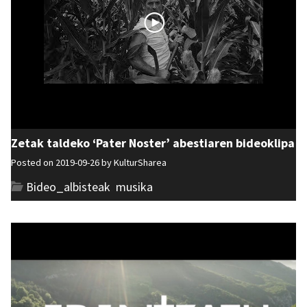
Zetak taldeko ‘Pater Noster’ abestiaren bideoklipa
Posted on 2019-09-26 by
KulturSharea
Bideo_albisteak
,
musika