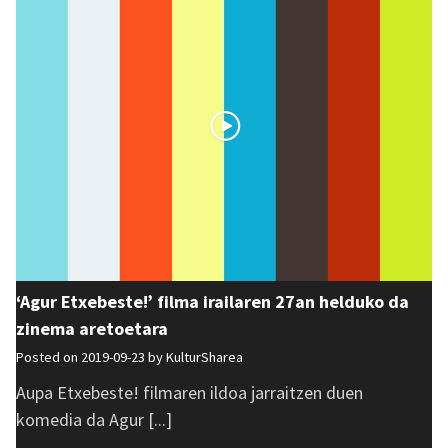
‘Agur Etxebeste!’ filma irailaren 27an helduko da
zinema aretoetara
Posted on 2019-09-23 by
KulturSharea
Aupa Etxebeste! filmaren ildoa jarraitzen duen
komedia da Agur [...]