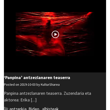
‘Panpina’ antzezlanaren teaserra
Posted on 2019-10-03 by
KulturSharea
Panpina antzezlanaren teaserra. Zuzendaria eta
aktorea: Erika [...]
antzerkia
,
Bideo_albisteak