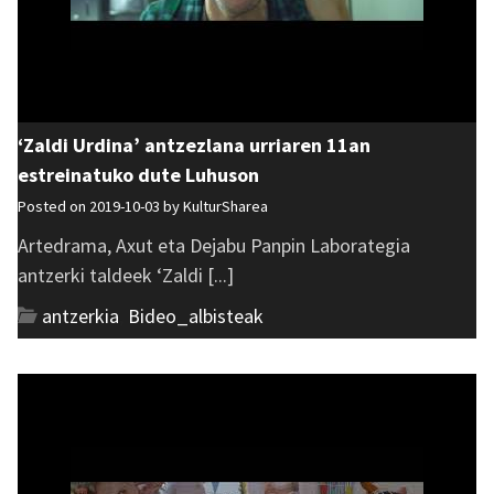
‘Zaldi Urdina’ antzezlana urriaren 11an
estreinatuko dute Luhuson
Posted on 2019-10-03 by
KulturSharea
Artedrama, Axut eta Dejabu Panpin Laborategia
antzerki taldeek ‘Zaldi [...]
antzerkia
,
Bideo_albisteak