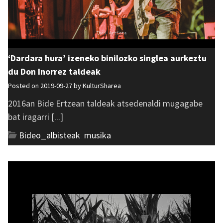
‘Dardara hura’ izeneko binilozko singlea aurkeztu
du Don Inorrez taldeak
Posted on 2019-09-27 by
KulturSharea
2016an Bide Ertzean taldeak atsedenaldi mugagabe
bat iragarri [...]
Bideo_albisteak
,
musika