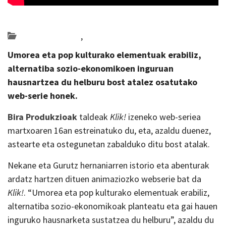
Posted on 2021-03-12 by
KulturSharea
Bideo_albisteak
,
zinema
Umorea eta pop kulturako elementuak erabiliz,
alternatiba sozio-ekonomikoen inguruan
hausnartzea du helburu bost atalez osatutako
web-serie honek.
Bira Produkzioak
taldeak
Klik!
izeneko web-seriea
martxoaren 16an estreinatuko du, eta, azaldu duenez,
astearte eta ostegunetan zabalduko ditu bost atalak.
Nekane eta Gurutz hernaniarren istorio eta abenturak
ardatz hartzen dituen animaziozko webserie bat da
Klik!
. “Umorea eta pop kulturako elementuak erabiliz,
alternatiba sozio-ekonomikoak planteatu eta gai hauen
inguruko hausnarketa sustatzea du helburu”, azaldu du