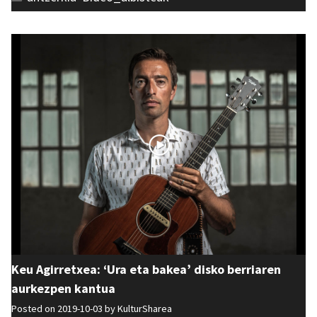
Keu Agirretxea: ‘Ura eta bakea’ disko berriaren
aurkezpen kantua
Posted on 2019-10-03 by
KulturSharea