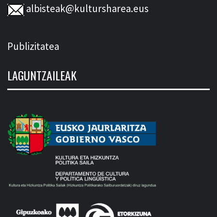
albisteak@kultursharea.eus
Publizitatea
LAGUNTZAILEAK