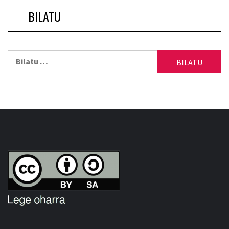
BILATU
Bilatu: