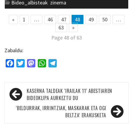
Bideo_albisteak
,
zinema
«
1
…
46
47
48
49
50
…
63
»
Page 48 of 63
Zabaldu:
Facebook
Twitter
Mastodon
WhatsApp
Telegram
Bidalketetan
KASERNA TALDEAK ‘IRAILAK 11’ ABESTIAREN
zehar
BIDEOKLIPA AURKEZTU DU
nabigatu
‘BELDURRAK, IRRINTZIAK, MASKARAK ETA OGI
BELTZA’ ERAKUSKETA