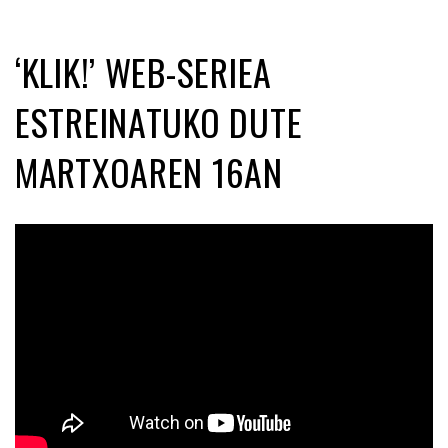
‘KLIK!’ WEB-SERIEA
ESTREINATUKO DUTE
MARTXOAREN 16AN