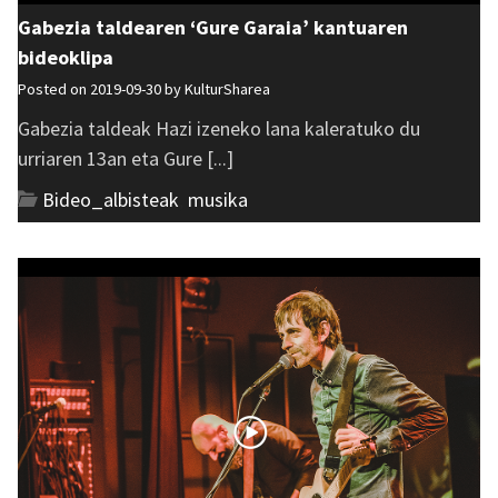
Gabezia taldearen ‘Gure Garaia’ kantuaren
bideoklipa
Posted on 2019-09-30 by
KulturSharea
Gabezia taldeak Hazi izeneko lana kaleratuko du
urriaren 13an eta Gure [...]
Bideo_albisteak
,
musika