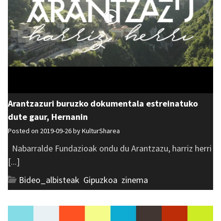
Arantzazuri buruzko dokumentala estreinatuko
dute gaur, Hernanin
Posted on 2019-09-26 by
KulturSharea
Nabarralde Fundazioak ondu du Arantzazu, harriz herri
[...]
Bideo_albisteak
,
Gipuzkoa
,
zinema