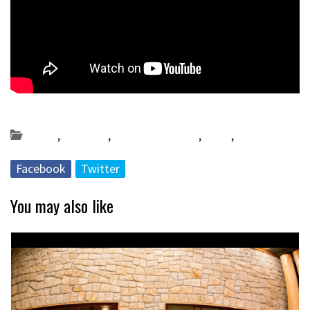
Posted on 2022-12-09 by
KulturSharea
Azoka
,
Bereziak
,
Bideo_albisteak
,
DA57
,
musika
Facebook
Twitter
You may also like