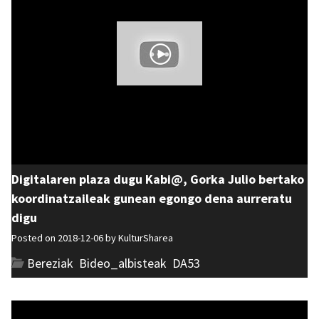
Digitalaren plaza dugu Kabi@, Gorka Julio bertako
koordinatzaileak gunean egongo dena aurreratu
digu
Posted on 2018-12-06 by
KulturSharea
Bereziak
,
Bideo_albisteak
,
DA53