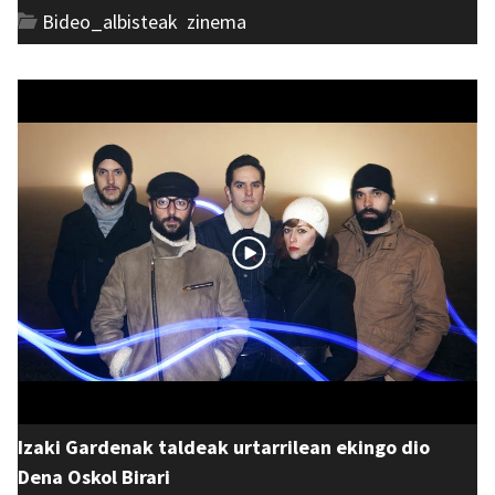
Bideo_albisteak
,
zinema
Izaki Gardenak taldeak urtarrilean ekingo dio
Dena Oskol Birari