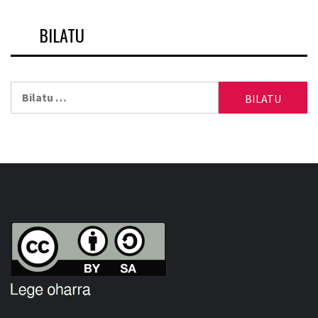
BILATU
Bilatu: