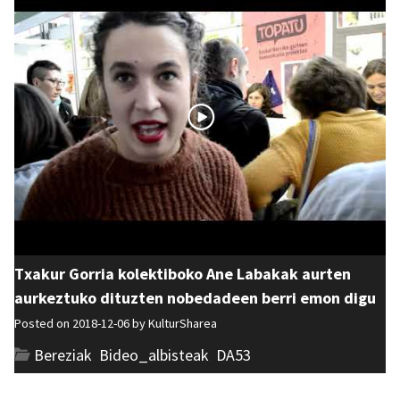
Txakur Gorria kolektiboko Ane Labakak aurten
aurkeztuko dituzten nobedadeen berri emon digu
Posted on 2018-12-06 by
KulturSharea
Bereziak
,
Bideo_albisteak
,
DA53