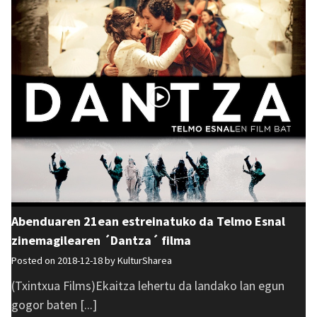
Abenduaren 21ean estreinatuko da Telmo Esnal
zinemagilearen ´Dantza´ filma
Posted on 2018-12-18 by
KulturSharea
(Txintxua Films)Ekaitza lehertu da landako lan egun
gogor baten [...]