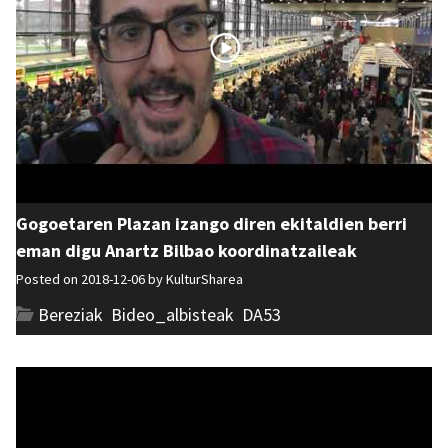
Gogoetaren Plazan izango diren ekitaldien berri
eman digu Anartz Bilbao koordinatzaileak
Posted on 2018-12-06 by
KulturSharea
Bereziak
,
Bideo_albisteak
,
DA53