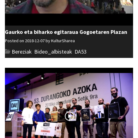
Gaurko eta biharko egitaraua Gogoetaren Plazan
Posted on 2018-12-07 by
KulturSharea
Bereziak
,
Bideo_albisteak
,
DA53