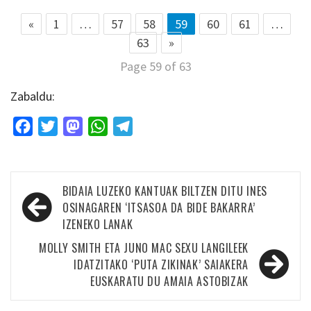
«
1
…
57
58
59
60
61
…
63
»
Page 59 of 63
Zabaldu:
Facebook
Twitter
Mastodon
WhatsApp
Telegram
Bidalketetan
BIDAIA LUZEKO KANTUAK BILTZEN DITU INES
zehar
OSINAGAREN ‘ITSASOA DA BIDE BAKARRA’
IZENEKO LANAK
nabigatu
MOLLY SMITH ETA JUNO MAC SEXU LANGILEEK
IDATZITAKO ‘PUTA ZIKINAK’ SAIAKERA
EUSKARATU DU AMAIA ASTOBIZAK