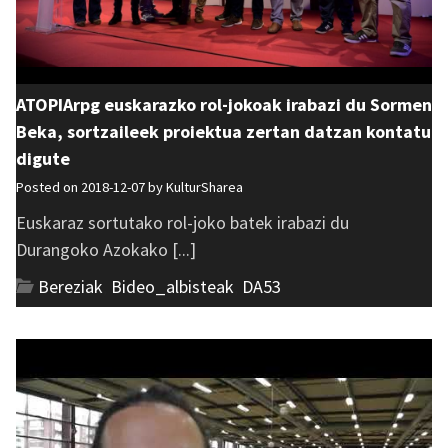
ATOPIArpg euskarazko rol-jokoak irabazi du Sormen
Beka, sortzaileek proiektua zertan datzan kontatu
digute
Posted on 2018-12-07 by
KulturSharea
Euskaraz sortutako rol-joko batek irabazi du
Durangoko Azokako [...]
Bereziak
,
Bideo_albisteak
,
DA53