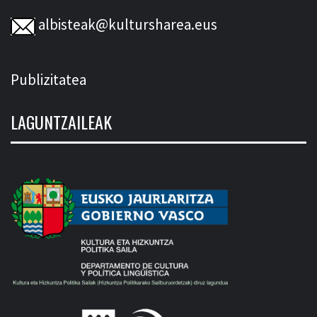
albisteak@kultursharea.eus
Publizitatea
LAGUNTZAILEAK