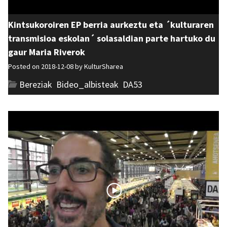
Kintsukoroiren EP berria aurkeztu eta ´kulturaren
transmisioa eskolan´ solasaldian parte hartuko du
gaur Maria Riverok
Posted on 2018-12-08 by
KulturSharea
Bereziak
,
Bideo_albisteak
,
DA53