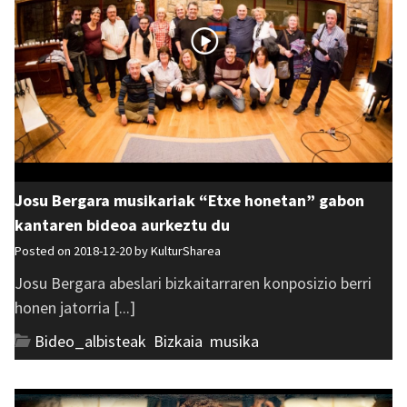
Josu Bergara musikariak “Etxe honetan” gabon
kantaren bideoa aurkeztu du
Posted on 2018-12-20 by
KulturSharea
Josu Bergara abeslari bizkaitarraren konposizio berri
honen jatorria [...]
Bideo_albisteak
,
Bizkaia
,
musika