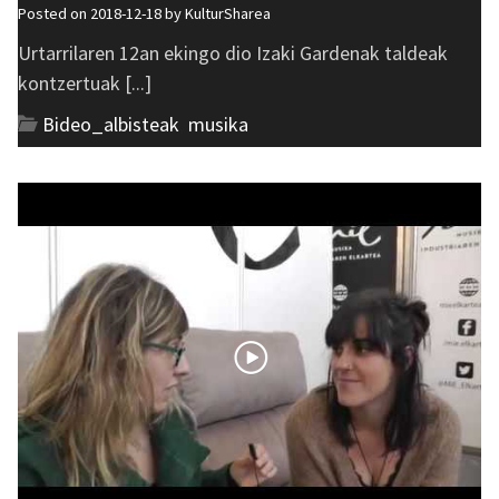
Posted on 2018-12-18 by
KulturSharea
Urtarrilaren 12an ekingo dio Izaki Gardenak taldeak
kontzertuak [...]
Bideo_albisteak
,
musika