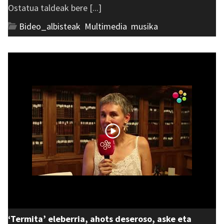
Ostatua taldeak bere [...]
Bideo_albisteak
,
Multimedia
,
musika
‘Termita’ eleberria, ahots deseroso, aske eta