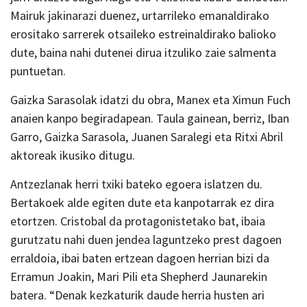
Mairuk jakinarazi duenez, urtarrileko emanaldirako
erositako sarrerek otsaileko estreinaldirako balioko
dute, baina nahi dutenei dirua itzuliko zaie salmenta
puntuetan.
Gaizka Sarasolak idatzi du obra, Manex eta Ximun Fuch
anaien kanpo begiradapean. Taula gainean, berriz, Iban
Garro, Gaizka Sarasola, Juanen Saralegi eta Ritxi Abril
aktoreak ikusiko ditugu.
Antzezlanak herri txiki bateko egoera islatzen du.
Bertakoek alde egiten dute eta kanpotarrak ez dira
etortzen. Cristobal da protagonistetako bat, ibaia
gurutzatu nahi duen jendea laguntzeko prest dagoen
erraldoia, ibai baten ertzean dagoen herrian bizi da
Erramun Joakin, Mari Pili eta Shepherd Jaunarekin
batera. “Denak kezkaturik daude herria husten ari