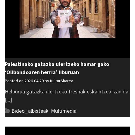
Palestinako gatazka ulertzeko hamar gako
‘Olibondoaren herria’ liburuan
Posted on 2026-04-29 by
KulturSharea
Helburua gatazka ulertzeko tresnak eskaintzea izan da:
[...]
Bideo_albisteak
,
Multimedia