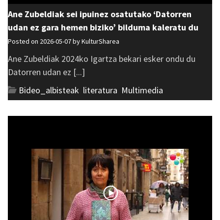
Ane Zubeldiak sei ipuinez osatutako ‘Datorren
udan ez gara hemen biziko’ bilduma kaleratu du
Posted on 2026-05-07 by
KulturSharea
Ane Zubeldiak 2024ko Igartza bekari esker ondu du
Datorren udan ez [...]
Bideo_albisteak
,
literatura
,
Multimedia