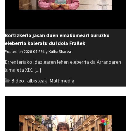
Bortizkeria jasan duen emakumeari buruzko
eleberria kaleratu du Idoia Frailek
Posted on 2026-04-29 by
KulturSharea
Errenteriako idazlearen lehen eleberria da Arranoaren
luma eta XIX. [...]
Bideo_albisteak
,
Multimedia