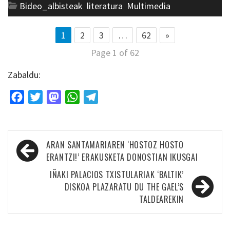
Bideo_albisteak
,
literatura
,
Multimedia
1
2
3
…
62
»
Page 1 of 62
Zabaldu:
Facebook
Twitter
Mastodon
WhatsApp
Telegram
Bidalketetan
ARAN SANTAMARIAREN ‘HOSTOZ HOSTO
zehar
ERANTZI!’ ERAKUSKETA DONOSTIAN IKUSGAI
nabigatu
IÑAKI PALACIOS TXISTULARIAK ‘BALTIK’
DISKOA PLAZARATU DU THE GAEL’S
TALDEAREKIN