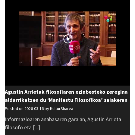
Agustin Arrietak filosofiaren ezinbesteko zeregina
aldarrikatzen du ‘Manifestu Filosofikoa’ saiakeran
Posted on 2026-03-16 by
KulturSharea
Informazioaren anabasaren garaian, Agustin Arrieta
filosofo eta [...]