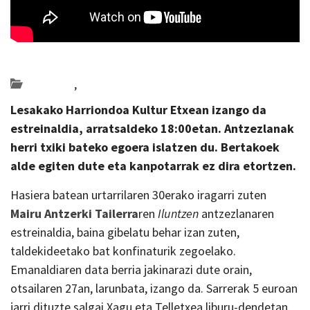
Posted on 2021-02-10 by
KulturSharea
antzerkia
,
Bideo_albisteak
Lesakako Harriondoa Kultur Etxean izango da
estreinaldia, arratsaldeko 18:00etan. Antzezlanak
herri txiki bateko egoera islatzen du. Bertakoek
alde egiten dute eta kanpotarrak ez dira etortzen.
Hasiera batean urtarrilaren 30erako iragarri zuten
Mairu Antzerki Tailerra
ren
Iluntzen
antzezlanaren
estreinaldia, baina gibelatu behar izan zuten,
taldekideetako bat konfinaturik zegoelako.
Emanaldiaren data berria jakinarazi dute orain,
otsailaren 27an, larunbata, izango da. Sarrerak 5 euroan
jarri dituzte salgai Xagu eta Telletxea liburu-dendetan.