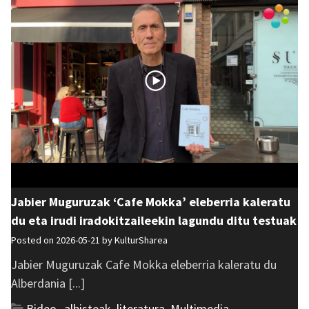
Jabier Muguruzak ‘Cafe Mokka’ eleberria kaleratu
du eta irudi iradokitzaileekin lagundu ditu testuak
Posted on 2026-05-21 by
KulturSharea
Jabier Muguruzak Cafe Mokka eleberria kaleratu du
Alberdania [...]
Bideo_albisteak
,
literatura
,
Multimedia