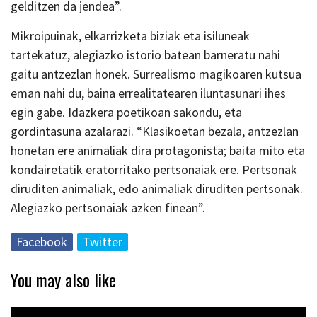
gelditzen da jendea”.
Mikroipuinak, elkarrizketa biziak eta isiluneak
tartekatuz, alegiazko istorio batean barneratu nahi
gaitu antzezlan honek. Surrealismo magikoaren kutsua
eman nahi du, baina errealitatearen iluntasunari ihes
egin gabe. Idazkera poetikoan sakondu, eta
gordintasuna azalarazi. “Klasikoetan bezala, antzezlan
honetan ere animaliak dira protagonista; baita mito eta
kondairetatik eratorritako pertsonaiak ere. Pertsonak
diruditen animaliak, edo animaliak diruditen pertsonak.
Alegiazko pertsonaiak azken finean”.
Facebook
Twitter
You may also like