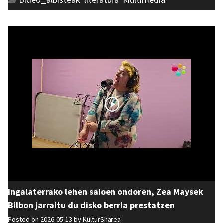
Ingalaterrako lehen saioen ondoren, Zea Maysek
Bilbon jarraitu du disko berria prestatzen
Posted on 2026-05-13 by
KulturSharea