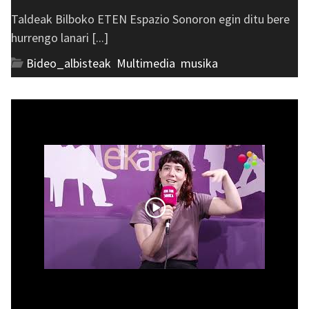
Taldeak Bilboko ETEN Espazio Sonoron egin ditu bere
hurrengo lanari [...]
Bideo_albisteak
,
Multimedia
,
musika