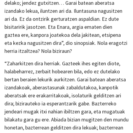
delako; jendez gutxitzen… Garai batean aberatsa
izandako lekua, iluntzen ari da. Iluntasuna nagusitzen
ari da. Ez da ontzirik gerturatzen aspaldian. Ez dute
bisitaririk jasotzen. Eta Enara, argia ematen dien
gaztea ere, kanpora joatekoa dela jakitean, etsipena
eta kezka nagusitzen dira”, dio sinopsiak. Nola eragotzi
herria itzaltzea? Nola biziraun?
“Zaharkitzen dira herriak. Gazteek ihes egiten diote,
halabeharrez, zerbait hobearen bila, edo ez dutelako
bertan beraien lekurik aurkitzen. Garai batean aberatsa
izandakoak, aberastasunak zabaldutakoa, kanpotik
aberatsak ere erakarritakoak, isolaturik gelditzen ari
dira; bizirauteko ia esperantzarik gabe. Bazterreko
jendeari mugak itxi nahian ibiltzen gara, eta mugatuak
bilakatu gara gu ere. Abiada bizian mugitzen den mundu
honetan, bazterrean gelditzen dira lekuak; bazterrean