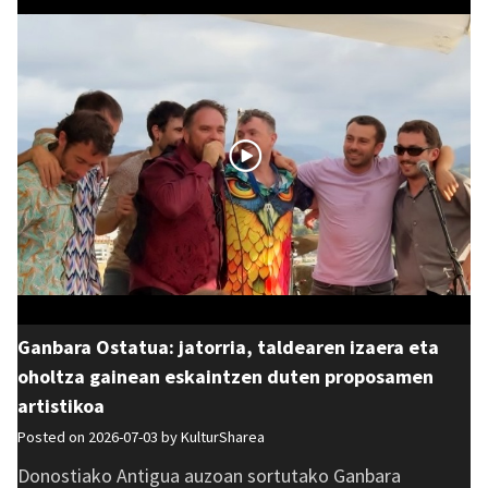
Ganbara Ostatua: jatorria, taldearen izaera eta
oholtza gainean eskaintzen duten proposamen
artistikoa
Posted on 2026-07-03 by
KulturSharea
Donostiako Antigua auzoan sortutako Ganbara