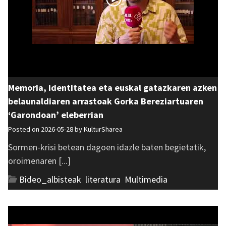
Memoria, identitatea eta euskal gatazkaren azken
belaunaldiaren arrastoak Gorka Bereziartuaren
‘Garondoan’ eleberrian
Posted on 2026-05-28 by
KulturSharea
Sormen-krisi betean dagoen idazle baten begietatik,
oroimenaren [...]
Bideo_albisteak
,
literatura
,
Multimedia