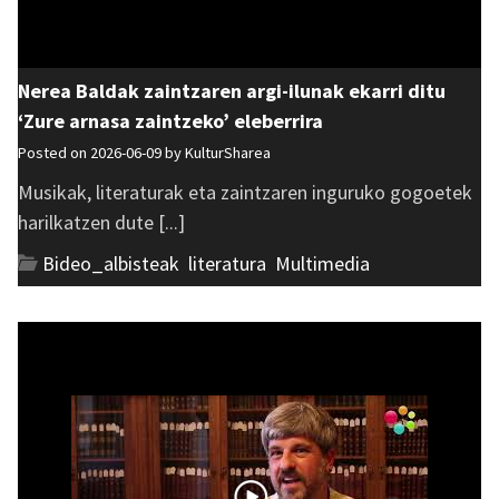
Nerea Baldak zaintzaren argi-ilunak ekarri ditu
‘Zure arnasa zaintzeko’ eleberrira
Posted on 2026-06-09 by
KulturSharea
Musikak, literaturak eta zaintzaren inguruko gogoetek
harilkatzen dute [...]
Bideo_albisteak
,
literatura
,
Multimedia