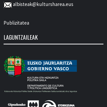
albisteak@kultursharea.eus
Publizitatea
LAGUNTZAILEAK