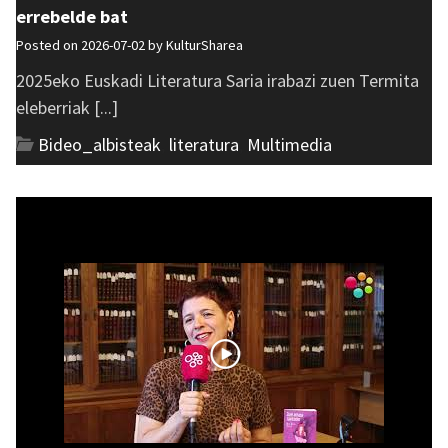
errebelde bat
Posted on 2026-07-02 by
KulturSharea
2025eko Euskadi Literatura Saria irabazi zuen Termita
eleberriak [...]
Bideo_albisteak
,
literatura
,
Multimedia