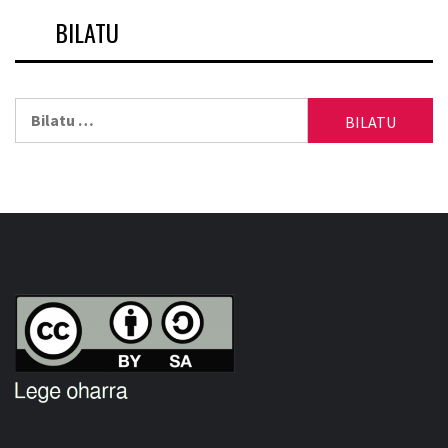
BILATU
Bilatu: