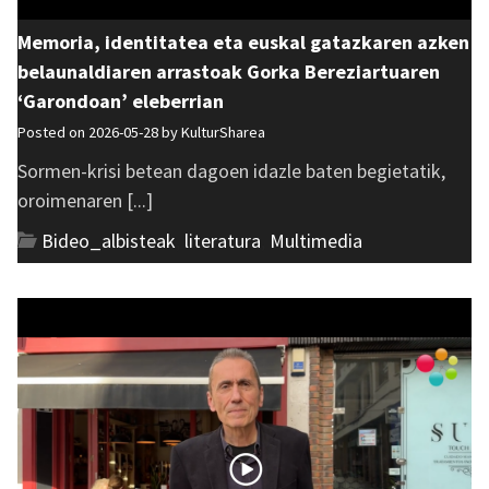
Memoria, identitatea eta euskal gatazkaren azken
belaunaldiaren arrastoak Gorka Bereziartuaren
‘Garondoan’ eleberrian
Posted on 2026-05-28 by
KulturSharea
Sormen-krisi betean dagoen idazle baten begietatik,
oroimenaren [...]
Bideo_albisteak
,
literatura
,
Multimedia