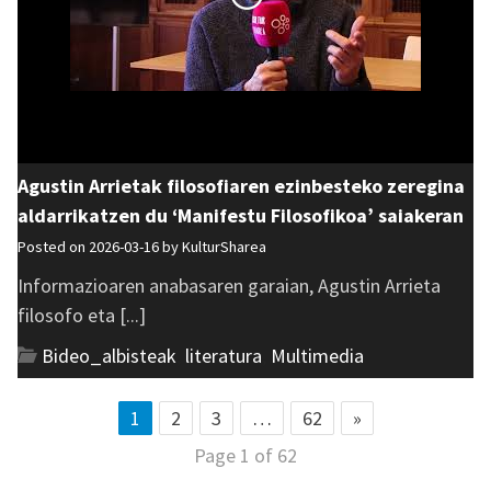
Agustin Arrietak filosofiaren ezinbesteko zeregina
aldarrikatzen du ‘Manifestu Filosofikoa’ saiakeran
Posted on 2026-03-16 by
KulturSharea
Informazioaren anabasaren garaian, Agustin Arrieta
filosofo eta [...]
Bideo_albisteak
,
literatura
,
Multimedia
1
2
3
…
62
»
Page 1 of 62