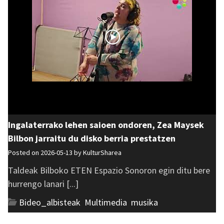
Ingalaterrako lehen saioen ondoren, Zea Maysek
Bilbon jarraitu du disko berria prestatzen
Posted on 2026-05-13 by
KulturSharea
Taldeak Bilboko ETEN Espazio Sonoron egin ditu bere
hurrengo lanari [...]
Bideo_albisteak
,
Multimedia
,
musika