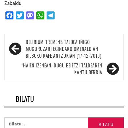
Zabaldu:
Facebook
Twitter
Mastodon
WhatsApp
Telegram
Bidalketetan
DELIRIUM TREMENS TALDEA IÑIGO
zehar
MUGURUZARI EGINDAKO OMENALDIAN
BILBOKO KAFE ANTZOKIAN (17-12-2019)
nabigatu
‘HAIEN IZENEAN’ DUGU BEIETZ! TALDEAREN
KANTU BERRIA
BILATU
Bilatu: