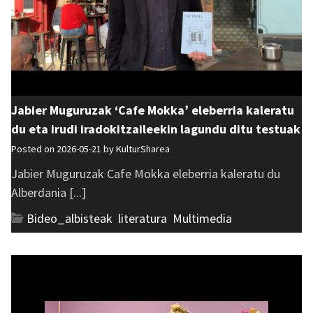
Jabier Muguruzak ‘Cafe Mokka’ eleberria kaleratu
du eta irudi iradokitzaileekin lagundu ditu testuak
Posted on 2026-05-21 by
KulturSharea
Jabier Muguruzak Cafe Mokka eleberria kaleratu du
Alberdania [...]
Bideo_albisteak
,
literatura
,
Multimedia