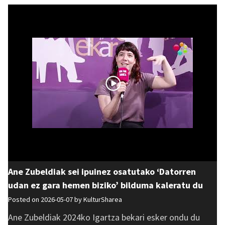
Ane Zubeldiak sei ipuinez osatutako ‘Datorren
udan ez gara hemen biziko’ bilduma kaleratu du
Posted on 2026-05-07 by
KulturSharea
Ane Zubeldiak 2024ko Igartza bekari esker ondu du