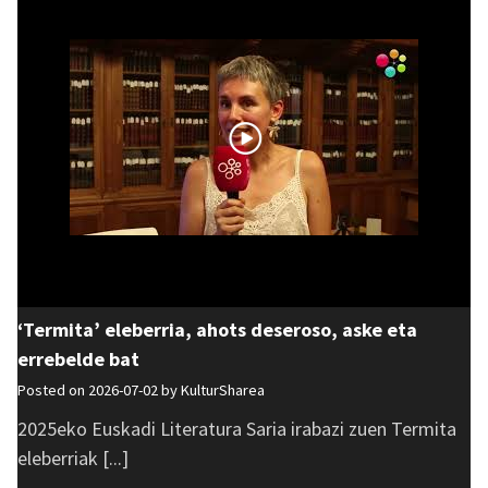
‘Termita’ eleberria, ahots deseroso, aske eta
errebelde bat
Posted on 2026-07-02 by
KulturSharea
2025eko Euskadi Literatura Saria irabazi zuen Termita
eleberriak [...]