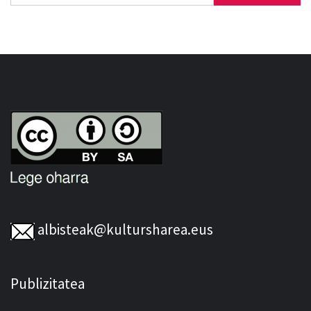
albisteak@kultursharea.eus
Publizitatea