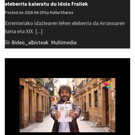
eleberria kaleratu du Idoia Frailek
Posted on 2026-04-29 by
KulturSharea
Errenteriako idazlearen lehen eleberria da Arranoaren
luma eta XIX. [...]
Bideo_albisteak
,
Multimedia