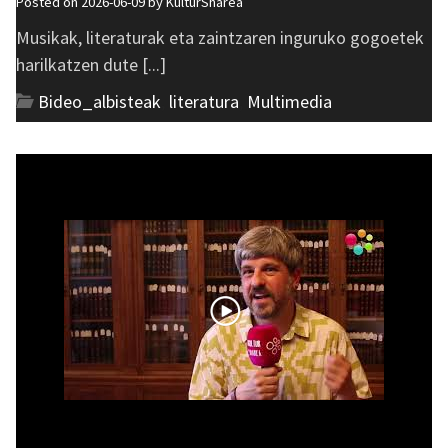
Posted on 2026-06-09 by
KulturSharea
Musikak, literaturak eta zaintzaren inguruko gogoetek
harilkatzen dute [...]
Bideo_albisteak
,
literatura
,
Multimedia