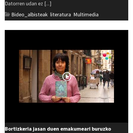
Datorren udan ez [...]
Bideo_albisteak
,
literatura
,
Multimedia
Bortizkeria jasan duen emakumeari buruzko