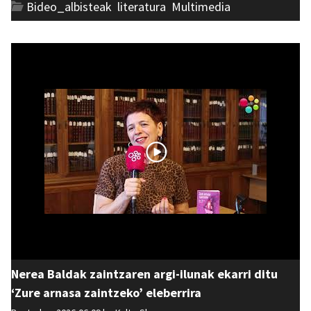
Bideo_albisteak
,
literatura
,
Multimedia
Nerea Baldak zaintzaren argi-ilunak ekarri ditu
‘Zure arnasa zaintzeko’ eleberrira