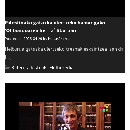
Palestinako gatazka ulertzeko hamar gako
‘Olibondoaren herria’ liburuan
Posted on 2026-04-29 by
KulturSharea
Helburua gatazka ulertzeko tresnak eskaintzea izan da:
[...]
Bideo_albisteak
,
Multimedia