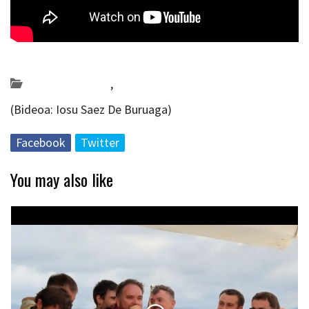
Posted on 2019-12-18 by
KulturSharea
Bideo_albisteak
,
musika
(Bideoa: Iosu Saez De Buruaga)
Facebook
Twitter
You may also like