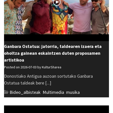
Ganbara Ostatua: jatorria, taldearen izaera eta
oholtza gainean eskaintzen duten proposamen
artistikoa
Posted on 2026-07-03 by
KulturSharea
Donostiako Antigua auzoan sortutako Ganbara
Ostatua taldeak bere [...]
Bideo_albisteak
,
Multimedia
,
musika