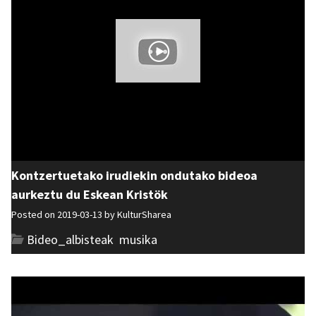
Kontzertuetako irudiekin ondutako bideoa
aurkeztu du Eskean Kristök
Posted on 2019-03-13 by
KulturSharea
Bideo_albisteak
,
musika