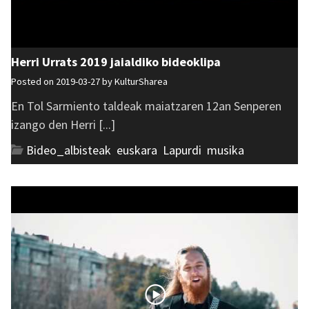
Herri Urrats 2019 jaialdiko bideoklipa
Posted on 2019-03-27 by
KulturSharea
En Tol Sarmiento taldeak maiatzaren 12an Senperen
izango den Herri [...]
Bideo_albisteak
,
euskara
,
Lapurdi
,
musika