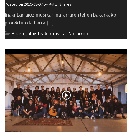
Posted on 2019-03-07 by
KulturSharea
Iñaki Larraioz musikari nafarraren lehen bakarkako
proiektua da Larra [...]
Bideo_albisteak
,
musika
,
Nafarroa