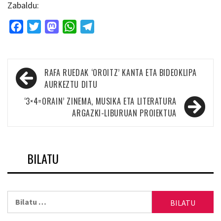
Zabaldu:
Facebook
Twitter
Mastodon
WhatsApp
Telegram
Bidalketetan
RAFA RUEDAK ‘OROITZ’ KANTA ETA BIDEOKLIPA
zehar
AURKEZTU DITU
nabigatu
‘3×4=ORAIN’ ZINEMA, MUSIKA ETA LITERATURA
ARGAZKI-LIBURUAN PROIEKTUA
BILATU
Bilatu: