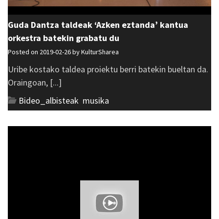
Guda Dantza taldeak ‘Azken eztanda’ kantua
orkestra batekin grabatu du
Posted on 2019-02-26 by
KulturSharea
Uribe kostako taldea proiektu berri batekin bueltan da.
Oraingoan, [...]
Bideo_albisteak
,
musika