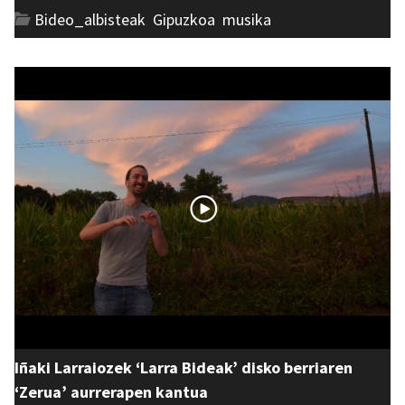
Bideo_albisteak
,
Gipuzkoa
,
musika
Iñaki Larraiozek ‘Larra Bideak’ disko berriaren
‘Zerua’ aurrerapen kantua