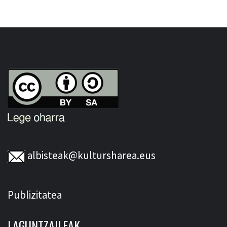
albisteak@kultursharea.eus
Publizitatea
LAGUNTZAILEAK