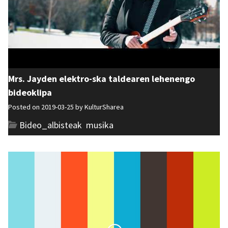
Mrs. Jayden elektro-ska taldearen lehenengo
bideoklipa
Posted on 2019-03-25 by
KulturSharea
Bideo_albisteak
,
musika