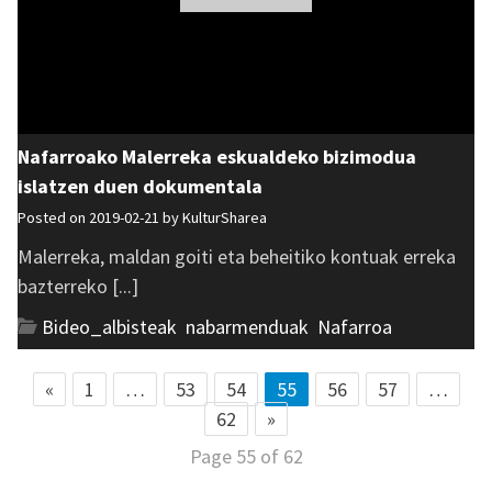
Nafarroako Malerreka eskualdeko bizimodua
islatzen duen dokumentala
Posted on 2019-02-21 by
KulturSharea
Malerreka, maldan goiti eta beheitiko kontuak erreka
bazterreko [...]
Bideo_albisteak
,
nabarmenduak
,
Nafarroa
«
1
…
53
54
55
56
57
…
62
»
Page 55 of 62