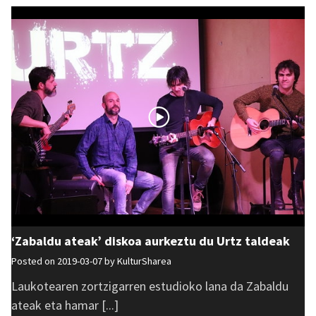
‘Zabaldu ateak’ diskoa aurkeztu du Urtz taldeak
Posted on 2019-03-07 by
KulturSharea
Laukotearen zortzigarren estudioko lana da Zabaldu
ateak eta hamar [...]