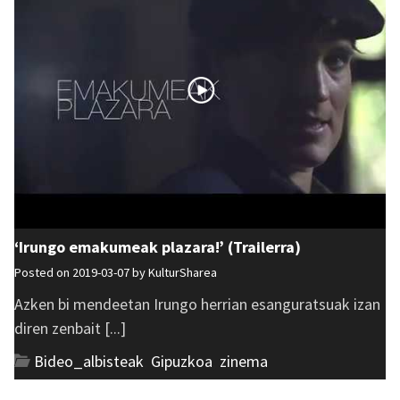
‘Irungo emakumeak plazara!’ (Trailerra)
Posted on 2019-03-07 by
KulturSharea
Azken bi mendeetan Irungo herrian esanguratsuak izan
diren zenbait [...]
Bideo_albisteak
,
Gipuzkoa
,
zinema