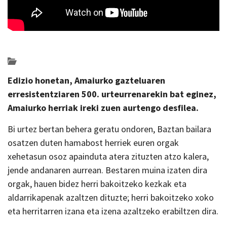
Posted on 2022-07-18 by
KulturSharea
Bideo_albisteak
Edizio honetan, Amaiurko gazteluaren
erresistentziaren 500. urteurrenarekin bat eginez,
Amaiurko herriak ireki zuen aurtengo desfilea.
Bi urtez bertan behera geratu ondoren, Baztan bailara
osatzen duten hamabost herriek euren orgak
xehetasun osoz apainduta atera zituzten atzo kalera,
jende andanaren aurrean. Bestaren muina izaten dira
orgak, hauen bidez herri bakoitzeko kezkak eta
aldarrikapenak azaltzen dituzte; herri bakoitzeko xoko
eta herritarren izana eta izena azaltzeko erabiltzen dira.