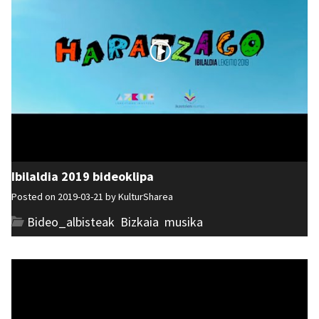
Ibilaldia 2019 bideoklipa
Posted on 2019-03-21 by
KulturSharea
Bideo_albisteak
,
Bizkaia
,
musika