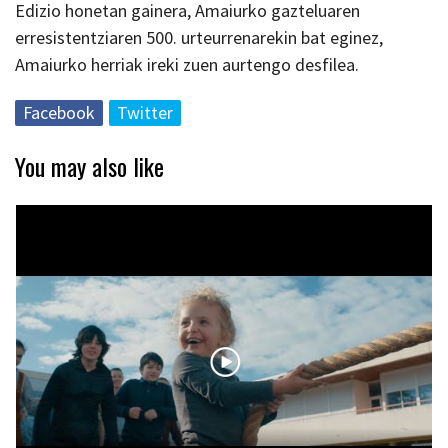
Edizio honetan gainera, Amaiurko gazteluaren
erresistentziaren 500. urteurrenarekin bat eginez,
Amaiurko herriak ireki zuen aurtengo desfilea.
Facebook
Twitter
You may also like