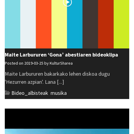
Maite Larbururen ‘Gona’ abestiaren bideoklipa
Posted on 2019-03-25 by
KulturSharea
Maite Larbururen bakarkako lehen diskoa dugu
'Hezurren azpian'. Lana [...]
Bideo_albisteak
,
musika