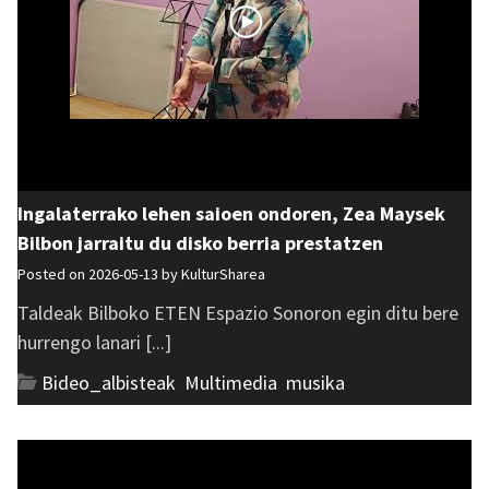
Ingalaterrako lehen saioen ondoren, Zea Maysek
Bilbon jarraitu du disko berria prestatzen
Posted on 2026-05-13 by
KulturSharea
Taldeak Bilboko ETEN Espazio Sonoron egin ditu bere
hurrengo lanari [...]
Bideo_albisteak
,
Multimedia
,
musika