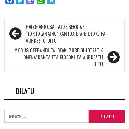
Facebook
Twitter
Mastodon
WhatsApp
Telegram
Bidalketetan
HAIZE-ARROSA TALDE BERRIAK
zehar
‘TORTOLARAINO’ KANTUA ETA BIDEOKLIPA
AURKEZTU DITU
nabigatu
MODUS OPERANDI TALDEAK ‘ZURE BIHOTZETIK
ONENA’ KANTA ETA BIDEOKLIPA AURKEZTU
DITU
BILATU
Bilatu: