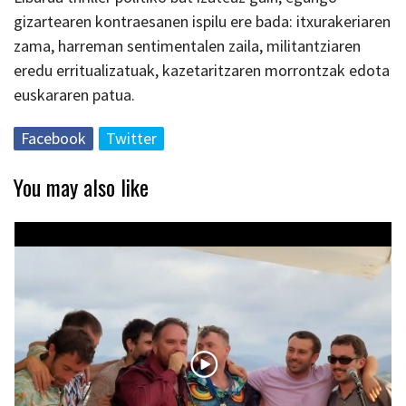
gizartearen kontraesanen ispilu ere bada: itxurakeriaren
zama, harreman sentimentalen zaila, militantziaren
eredu erritualizatuak, kazetaritzaren morrontzak edota
euskararen patua.
Facebook
Twitter
You may also like