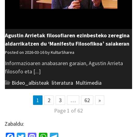
Agustin Arrietak filosofiaren ezinbesteko zeregina
aldarrikatzen du ‘Manifestu Filosofikoa’ saiakeran
Posted on 2026-03-16 by
KulturSharea
Informazioaren anabasaren garaian, Agustin Arrieta
filosofo eta [...]
Bideo_albisteak
,
literatura
,
Multimedia
1
2
3
…
62
»
Page 1 of 62
Zabaldu: