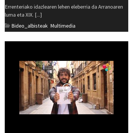
Errenteriako idazlearen lehen eleberria da Arranoaren
luma eta XIX. [...]
Bideo_albisteak
,
Multimedia