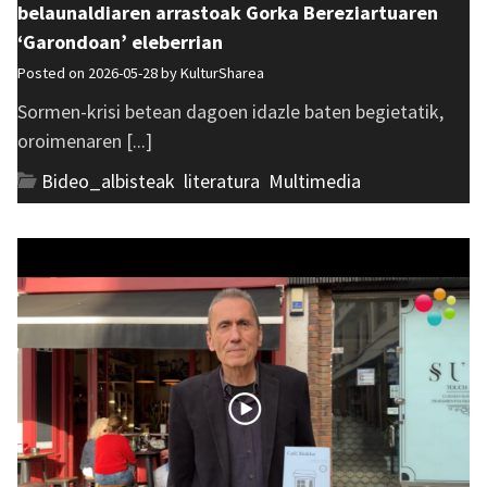
belaunaldiaren arrastoak Gorka Bereziartuaren
‘Garondoan’ eleberrian
Posted on 2026-05-28 by
KulturSharea
Sormen-krisi betean dagoen idazle baten begietatik,
oroimenaren [...]
Bideo_albisteak
,
literatura
,
Multimedia