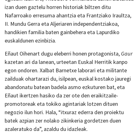
izan duen gaztelu horren historiak biltzen ditu
Nafarroako erresuma ahantzia eta Frantziako Iraultza,
II. Mundu Gerra eta Aljeriaren independentziakoa,
handikien familia baten gainbehera eta Lapurdiko
euskaldunen ezinbizia.
Eñaut Oihenart dugu eleberri honen protagonista,
Gaur
kazetan ari da lanean, urteetan Euskal Herritik kanpo
egon ondoren. Xalbat Barnetxe laborari eta militante
zailduak ohartarazi du, isilpean, euskal kostako jauregi
abandonatu batean badela asmo ezkuturen bat, eta
Eñaut ikertzen hasiko da zer ote den eraikitzaile-
promotoreak eta tokiko agintariak lotzen dituen
negozio ilun hori. Hala, “itxuraz ederra den proiektu
batek azpian zer nolako zikinkeria gordetzen duen
azaleratuko da”, azaldu du idazleak.