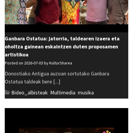
Ganbara Ostatua: jatorria, taldearen izaera eta
oholtza gainean eskaintzen duten proposamen
artistikoa
Posted on 2026-07-03 by
KulturSharea
Donostiako Antigua auzoan sortutako Ganbara
Ostatua taldeak bere [...]
Bideo_albisteak
,
Multimedia
,
musika