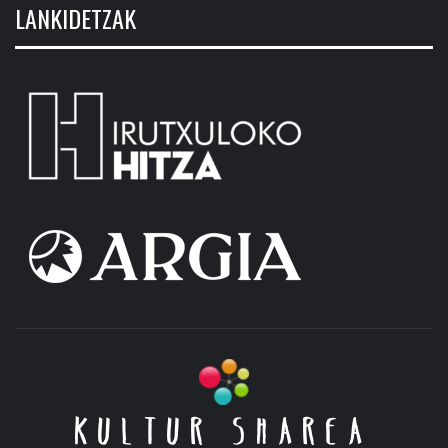
LANKIDETZAK
KULTUR SHAREA