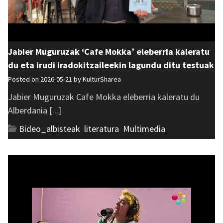
Jabier Muguruzak ‘Cafe Mokka’ eleberria kaleratu
du eta irudi iradokitzaileekin lagundu ditu testuak
Posted on 2026-05-21 by
KulturSharea
Jabier Muguruzak Cafe Mokka eleberria kaleratu du
Alberdania [...]
Bideo_albisteak
,
literatura
,
Multimedia