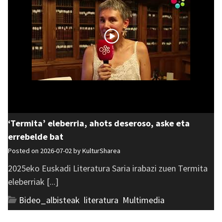
‘Termita’ eleberria, ahots deseroso, aske eta
errebelde bat
Posted on 2026-07-02 by
KulturSharea
2025eko Euskadi Literatura Saria irabazi zuen Termita
eleberriak [...]
Bideo_albisteak
,
literatura
,
Multimedia