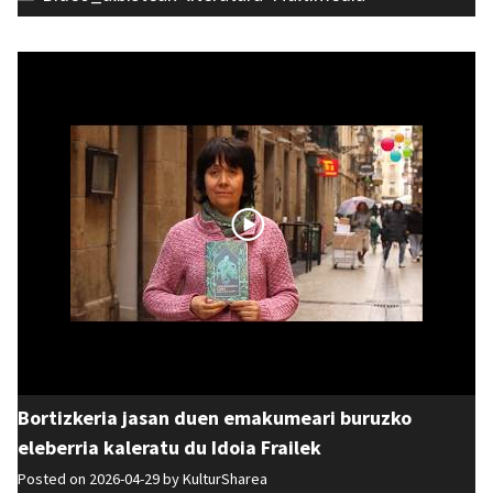
Bortizkeria jasan duen emakumeari buruzko
eleberria kaleratu du Idoia Frailek
Posted on 2026-04-29 by
KulturSharea