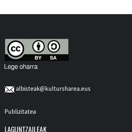
albisteak@kultursharea.eus
Publizitatea
LAGUNTZAILEAK