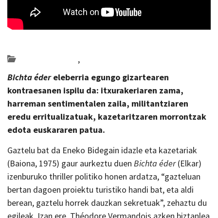
Posted on 2023-03-02 by
KulturSharea
Bideo_albisteak
,
literatura
Bichta éder
eleberria egungo gizartearen
kontraesanen ispilu da: itxurakeriaren zama,
harreman sentimentalen zaila, militantziaren
eredu erritualizatuak, kazetaritzaren morrontzak
edota euskararen patua.
Gaztelu bat da Eneko Bidegain idazle eta kazetariak
(Baiona, 1975) gaur aurkeztu duen
Bichta éder
(Elkar)
izenburuko thriller politiko honen ardatza, “gazteluan
bertan dagoen proiektu turistiko handi bat, eta aldi
berean, gaztelu horrek dauzkan sekretuak”, zehaztu du
egileak. Izan ere, Théodore Vermandois azken biztanlea