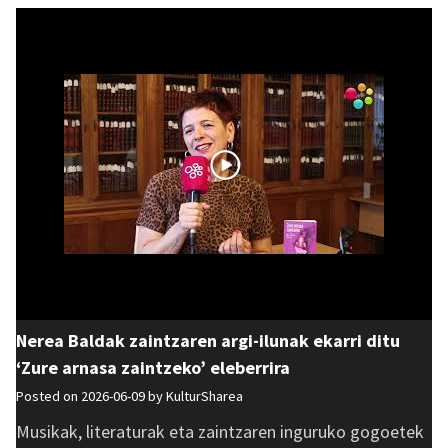
Nerea Baldak zaintzaren argi-ilunak ekarri ditu
‘Zure arnasa zaintzeko’ eleberrira
Posted on 2026-06-09 by
KulturSharea
Musikak, literaturak eta zaintzaren inguruko gogoetek