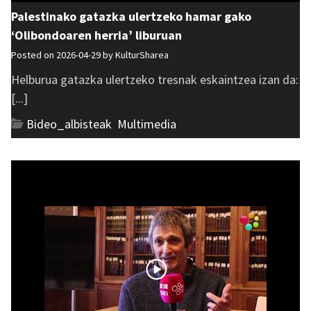
Palestinako gatazka ulertzeko hamar gako
‘Olibondoaren herria’ liburuan
Posted on 2026-04-29 by
KulturSharea
Helburua gatazka ulertzeko tresnak eskaintzea izan da:
[...]
Bideo_albisteak
,
Multimedia