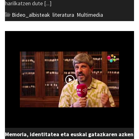
harilkatzen dute [...]
Bideo_albisteak
,
literatura
,
Multimedia
Memoria, identitatea eta euskal gatazkaren azken