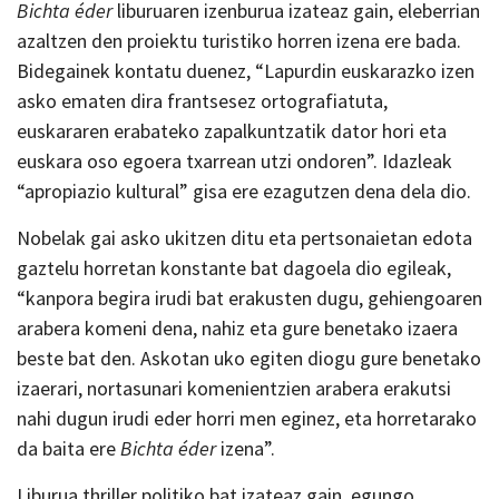
Bichta éder
liburuaren izenburua izateaz gain, eleberrian
azaltzen den proiektu turistiko horren izena ere bada.
Bidegainek kontatu duenez, “Lapurdin euskarazko izen
asko ematen dira frantsesez ortografiatuta,
euskararen erabateko zapalkuntzatik dator hori eta
euskara oso egoera txarrean utzi ondoren”. Idazleak
“apropiazio kultural” gisa ere ezagutzen dena dela dio.
Nobelak gai asko ukitzen ditu eta pertsonaietan edota
gaztelu horretan konstante bat dagoela dio egileak,
“kanpora begira irudi bat erakusten dugu, gehiengoaren
arabera komeni dena, nahiz eta gure benetako izaera
beste bat den. Askotan uko egiten diogu gure benetako
izaerari, nortasunari komenientzien arabera erakutsi
nahi dugun irudi eder horri men eginez, eta horretarako
da baita ere
Bichta éder
izena”.
Liburua thriller politiko bat izateaz gain, egungo