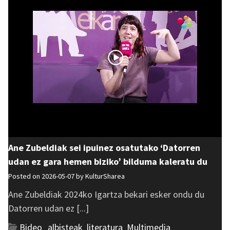
Ane Zubeldiak sei ipuinez osatutako ‘Datorren
udan ez gara hemen biziko’ bilduma kaleratu du
Posted on 2026-05-07 by
KulturSharea
Ane Zubeldiak 2024ko Igartza bekari esker ondu du
Datorren udan ez [...]
Bideo_albisteak
,
literatura
,
Multimedia