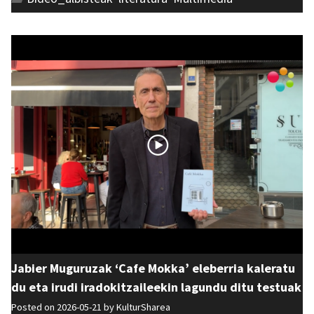
Jabier Muguruzak ‘Cafe Mokka’ eleberria kaleratu
du eta irudi iradokitzaileekin lagundu ditu testuak
Posted on 2026-05-21 by
KulturSharea