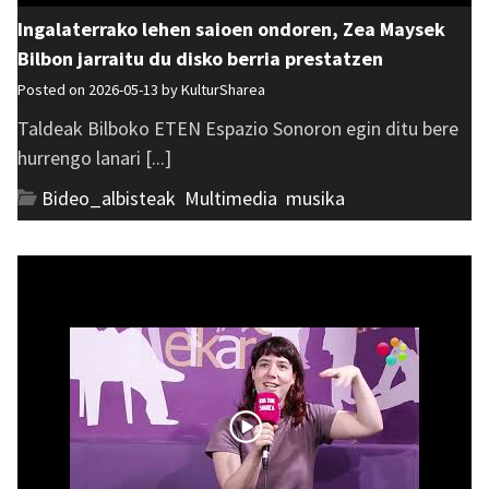
Ingalaterrako lehen saioen ondoren, Zea Maysek
Bilbon jarraitu du disko berria prestatzen
Posted on 2026-05-13 by
KulturSharea
Taldeak Bilboko ETEN Espazio Sonoron egin ditu bere
hurrengo lanari [...]
Bideo_albisteak
,
Multimedia
,
musika