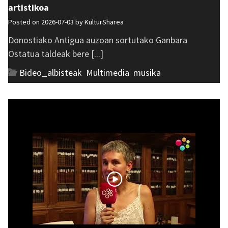
artistikoa
Posted on 2026-07-03 by
KulturSharea
Donostiako Antigua auzoan sortutako Ganbara
Ostatua taldeak bere [...]
Bideo_albisteak
,
Multimedia
,
musika