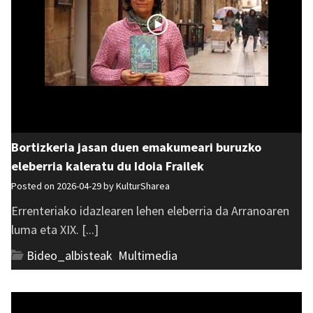
Bortizkeria jasan duen emakumeari buruzko
eleberria kaleratu du Idoia Frailek
Posted on 2026-04-29 by
KulturSharea
Errenteriako idazlearen lehen eleberria da Arranoaren
luma eta XIX. [...]
Bideo_albisteak
,
Multimedia