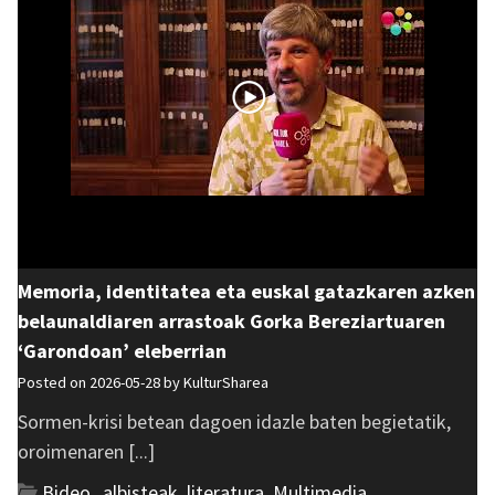
Memoria, identitatea eta euskal gatazkaren azken
belaunaldiaren arrastoak Gorka Bereziartuaren
‘Garondoan’ eleberrian
Posted on 2026-05-28 by
KulturSharea
Sormen-krisi betean dagoen idazle baten begietatik,
oroimenaren [...]
Bideo_albisteak
,
literatura
,
Multimedia