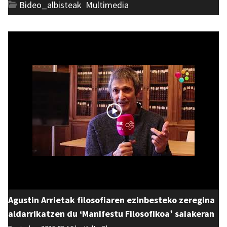
Bideo_albisteak
,
Multimedia
Agustin Arrietak filosofiaren ezinbesteko zeregina
aldarrikatzen du ‘Manifestu Filosofikoa’ saiakeran