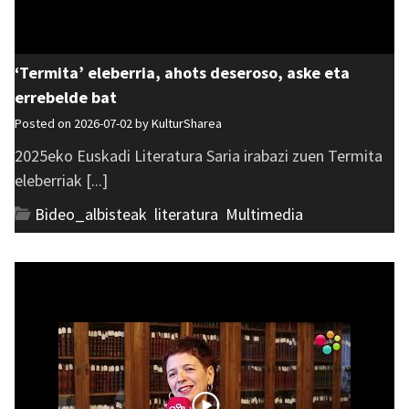
‘Termita’ eleberria, ahots deseroso, aske eta
errebelde bat
Posted on 2026-07-02 by
KulturSharea
2025eko Euskadi Literatura Saria irabazi zuen Termita
eleberriak [...]
Bideo_albisteak
,
literatura
,
Multimedia