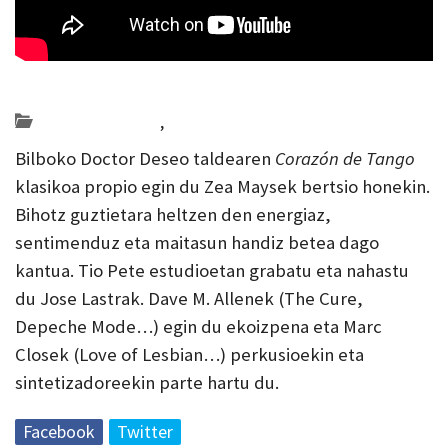
Posted on 2022-10-30 by
KulturSharea
Bideo_albisteak
,
musika
Bilboko Doctor Deseo taldearen
Corazón de Tango
klasikoa propio egin du Zea Maysek bertsio honekin.
Bihotz guztietara heltzen den energiaz,
sentimenduz eta maitasun handiz betea dago
kantua. Tio Pete estudioetan grabatu eta nahastu
du Jose Lastrak. Dave M. Allenek (The Cure,
Depeche Mode…) egin du ekoizpena eta Marc
Closek (Love of Lesbian…) perkusioekin eta
sintetizadoreekin parte hartu du.
Facebook
Twitter