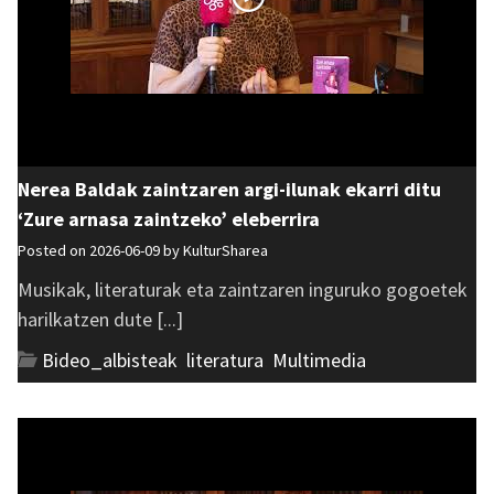
Nerea Baldak zaintzaren argi-ilunak ekarri ditu
‘Zure arnasa zaintzeko’ eleberrira
Posted on 2026-06-09 by
KulturSharea
Musikak, literaturak eta zaintzaren inguruko gogoetek
harilkatzen dute [...]
Bideo_albisteak
,
literatura
,
Multimedia