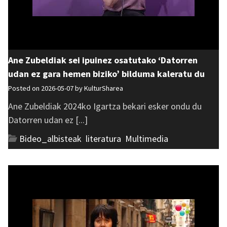
Ane Zubeldiak sei ipuinez osatutako ‘Datorren
udan ez gara hemen biziko’ bilduma kaleratu du
Posted on 2026-05-07 by
KulturSharea
Ane Zubeldiak 2024ko Igartza bekari esker ondu du
Datorren udan ez [...]
Bideo_albisteak
,
literatura
,
Multimedia