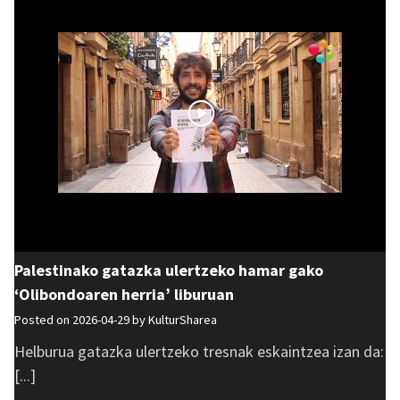
Palestinako gatazka ulertzeko hamar gako
‘Olibondoaren herria’ liburuan
Posted on 2026-04-29 by
KulturSharea
Helburua gatazka ulertzeko tresnak eskaintzea izan da:
[...]