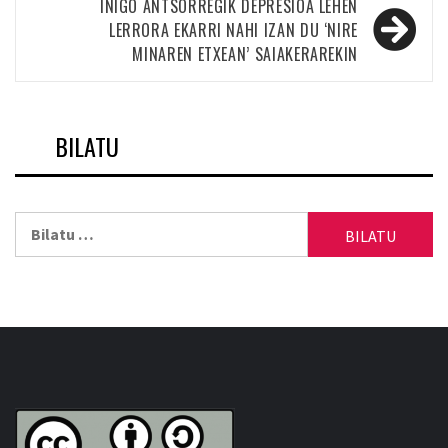
IÑIGO ANTSORREGIK DEPRESIOA LEHEN
LERRORA EKARRI NAHI IZAN DU ‘NIRE
MINAREN ETXEAN’ SAIAKERAREKIN
BILATU
Bilatu: