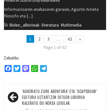
Posted on 2026-03-16 by
KulturSharea
Informazioaren anabasaren garaian, Agustin Arrieta
filosofo eta [...]
Bideo_albisteak
,
literatura
,
Multimedia
1
2
3
…
62
»
Page 1 of 62
Zabaldu:
Facebook
Twitter
Mastodon
WhatsApp
Telegram
Bidalketetan
‘AUKERATU ZURE ABENTURA’ ETA ‘SCAPEBOOK’
zehar
EGITURA UZTARTZEN DITUEN LIBURUA
KALERATU DU NEREA LOIOLAK
nabigatu