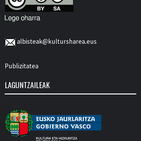
albisteak@kultursharea.eus
Publizitatea
LAGUNTZAILEAK