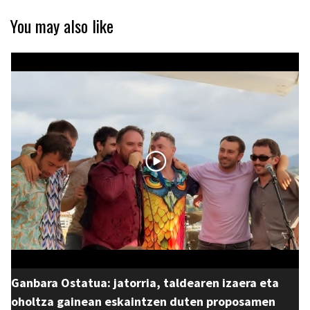
You may also like
Ganbara Ostatua: jatorria, taldearen izaera eta
oholtza gainean eskaintzen duten proposamen