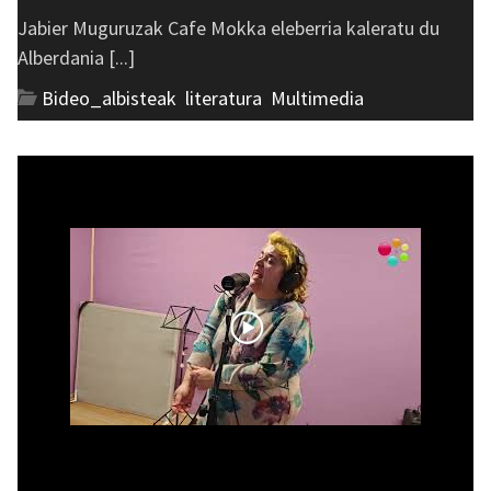
Jabier Muguruzak Cafe Mokka eleberria kaleratu du
Alberdania [...]
Bideo_albisteak
,
literatura
,
Multimedia