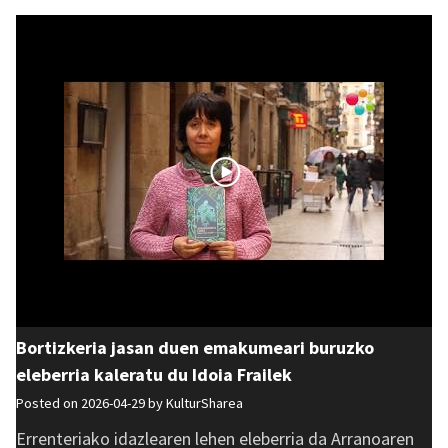
Bortizkeria jasan duen emakumeari buruzko
eleberria kaleratu du Idoia Frailek
Posted on 2026-04-29 by
KulturSharea
Errenteriako idazlearen lehen eleberria da Arranoaren