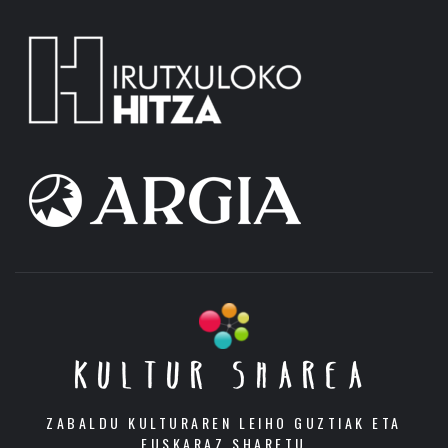
KULTUR SHAREA
ZABALDU KULTURAREN LEIHO GUZTIAK ETA
EUSKARAZ SHARETU