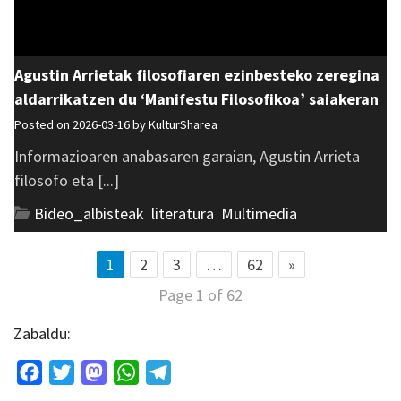
Agustin Arrietak filosofiaren ezinbesteko zeregina
aldarrikatzen du ‘Manifestu Filosofikoa’ saiakeran
Posted on 2026-03-16 by
KulturSharea
Informazioaren anabasaren garaian, Agustin Arrieta
filosofo eta [...]
Bideo_albisteak
,
literatura
,
Multimedia
1
2
3
…
62
»
Page 1 of 62
Zabaldu:
Facebook
Twitter
Mastodon
WhatsApp
Telegram