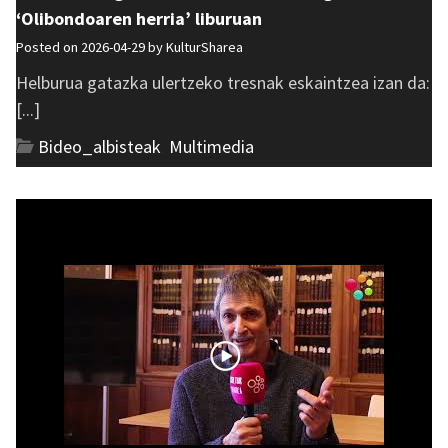
‘Olibondoaren herria’ liburuan
Posted on 2026-04-29 by
KulturSharea
Helburua gatazka ulertzeko tresnak eskaintzea izan da:
[...]
Bideo_albisteak
,
Multimedia