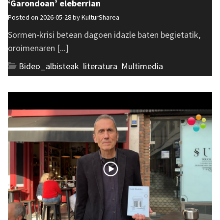
‘Garondoan’ eleberrian
Posted on 2026-05-28 by
KulturSharea
Sormen-krisi betean dagoen idazle baten begietatik,
oroimenaren [...]
Bideo_albisteak
,
literatura
,
Multimedia