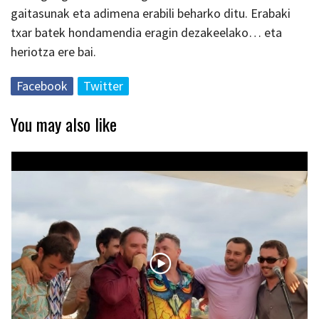
gaitasunak eta adimena erabili beharko ditu. Erabaki
txar batek hondamendia eragin dezakeelako… eta
heriotza ere bai.
Facebook
Twitter
You may also like