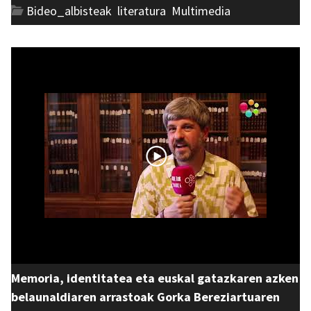
Bideo_albisteak
,
literatura
,
Multimedia
Memoria, identitatea eta euskal gatazkaren azken
belaunaldiaren arrastoak Gorka Bereziartuaren