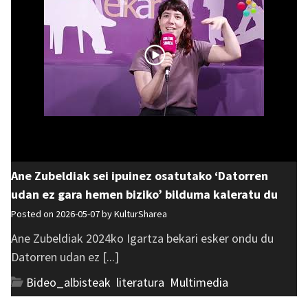
Ane Zubeldiak sei ipuinez osatutako ‘Datorren
udan ez gara hemen biziko’ bilduma kaleratu du
Posted on 2026-05-07 by
KulturSharea
Ane Zubeldiak 2024ko Igartza bekari esker ondu du
Datorren udan ez [...]
Bideo_albisteak
,
literatura
,
Multimedia