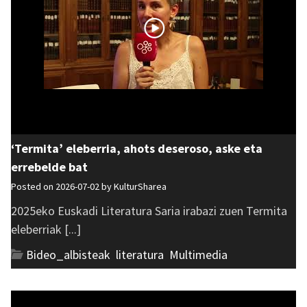
‘Termita’ eleberria, ahots deseroso, aske eta
errebelde bat
Posted on 2026-07-02 by
KulturSharea
2025eko Euskadi Literatura Saria irabazi zuen Termita
eleberriak [...]
Bideo_albisteak
,
literatura
,
Multimedia