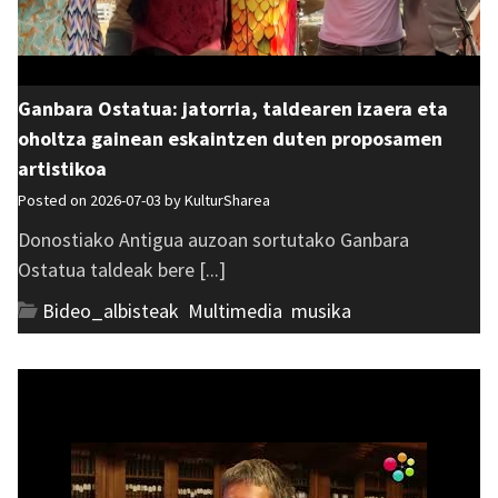
Ganbara Ostatua: jatorria, taldearen izaera eta
oholtza gainean eskaintzen duten proposamen
artistikoa
Posted on 2026-07-03 by
KulturSharea
Donostiako Antigua auzoan sortutako Ganbara
Ostatua taldeak bere [...]
Bideo_albisteak
,
Multimedia
,
musika