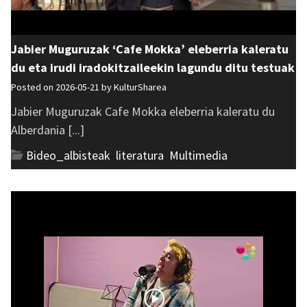
Jabier Muguruzak ‘Cafe Mokka’ eleberria kaleratu
du eta irudi iradokitzaileekin lagundu ditu testuak
Posted on 2026-05-21 by
KulturSharea
Jabier Muguruzak Cafe Mokka eleberria kaleratu du
Alberdania [...]
Bideo_albisteak
,
literatura
,
Multimedia