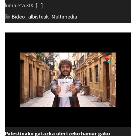
luma eta XIX. [...]
Bideo_albisteak
,
Multimedia
Palestinako gatazka ulertzeko hamar gako