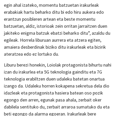
egin ahal izateko, momentu batzuetan irakurleak
erabakiak hartu beharko ditu bi edo hiru aukera edo
erantzun posibleren artean eta beste momentu
batzuetan, aldiz, istorioak zein orritan jarraitzen duen
jakiteko enigma batzuk ebatzi beharko ditu”, azaldu du
egileak. Horrela liburuan aurrera eta atzera egiten,
amaiera desberdinak biziko ditu irakurleak eta bizirik
ateratzea edo ez lortuko du.
Liburu berezi honekin, Loiolak protagonista bihurtu nahi
izan du irakurlea eta 5G teknologia gainditu eta 7G
teknologia erabiltzen duen udaleku batetan onartua
izango da. Udaleku horren kokapena sekretua dela dio
idazleak eta protagonista hasiera batean oso pozik
egongo den arren, egunak pasa ahala, zerbait oker
dabilela sentituko du, zerbait arraroa sumatuko du eta
beti egongo da alarma egoeran. Irakurleak bere