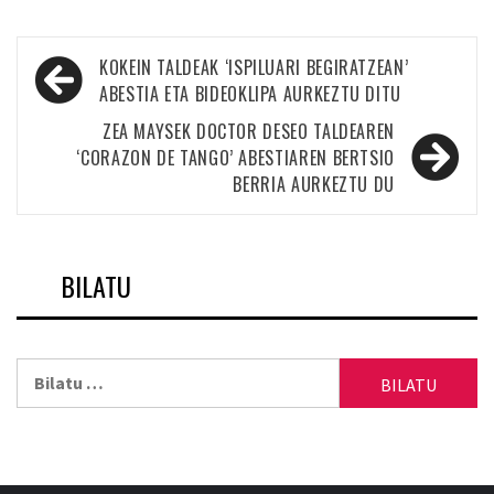
Bidalketetan
KOKEIN TALDEAK ‘ISPILUARI BEGIRATZEAN’
zehar
ABESTIA ETA BIDEOKLIPA AURKEZTU DITU
nabigatu
ZEA MAYSEK DOCTOR DESEO TALDEAREN
‘CORAZON DE TANGO’ ABESTIAREN BERTSIO
BERRIA AURKEZTU DU
BILATU
Bilatu: