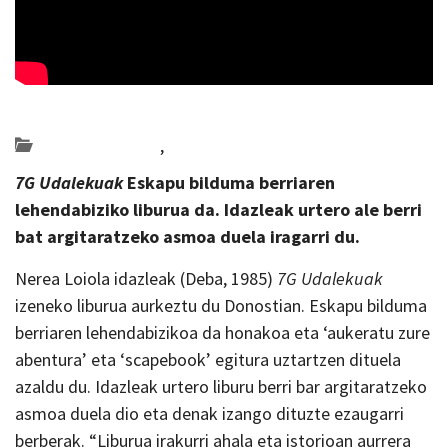
Posted on 2022-10-26 by
KulturSharea
Bideo_albisteak
,
literatura
7G Udalekuak
Eskapu bilduma berriaren
lehendabiziko liburua da. Idazleak urtero ale berri
bat argitaratzeko asmoa duela iragarri du.
Nerea Loiola idazleak (Deba, 1985)
7G Udalekuak
izeneko liburua aurkeztu du Donostian. Eskapu bilduma
berriaren lehendabizikoa da honakoa eta ‘aukeratu zure
abentura’ eta ‘scapebook’ egitura uztartzen dituela
azaldu du. Idazleak urtero liburu berri bar argitaratzeko
asmoa duela dio eta denak izango dituzte ezaugarri
berberak. “Liburua irakurri ahala eta istorioan aurrera