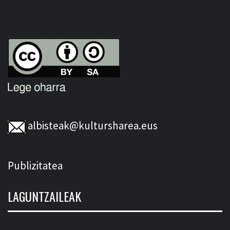
albisteak@kultursharea.eus
Publizitatea
LAGUNTZAILEAK