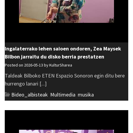
Ingalaterrako lehen saioen ondoren, Zea Maysek
Bilbon jarraitu du disko berria prestatzen
Posted on 2026-05-13 by
KulturSharea
Taldeak Bilboko ETEN Espazio Sonoron egin ditu bere
hurrengo lanari [...]
Bideo_albisteak
,
Multimedia
,
musika