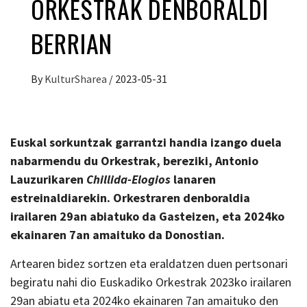
ORKESTRAK DENBORALDI
BERRIAN
By
KulturSharea
/
2023-05-31
Euskal sorkuntzak garrantzi handia izango duela
nabarmendu du Orkestrak, bereziki, Antonio
Lauzurikaren
Chillida-Elogios
lanaren
estreinaldiarekin. Orkestraren denboraldia
irailaren 29an abiatuko da Gasteizen, eta 2024ko
ekainaren 7an amaituko da Donostian.
Artearen bidez sortzen eta eraldatzen duen pertsonari
begiratu nahi dio Euskadiko Orkestrak 2023ko irailaren
29an abiatu eta 2024ko ekainaren 7an amaituko den