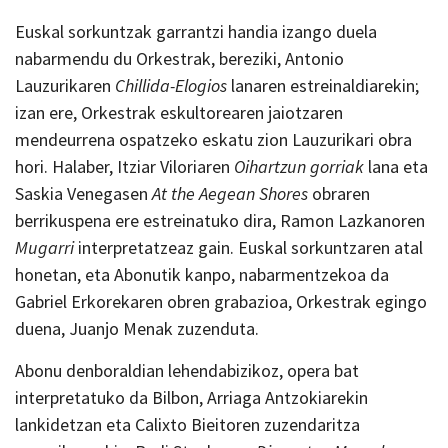
Euskal sorkuntzak garrantzi handia izango duela
nabarmendu du Orkestrak, bereziki, Antonio
Lauzurikaren
Chillida-Elogios
lanaren estreinaldiarekin;
izan ere, Orkestrak eskultorearen jaiotzaren
mendeurrena ospatzeko eskatu zion Lauzurikari obra
hori. Halaber, Itziar Viloriaren
Oihartzun gorriak
lana eta
Saskia Venegasen
At the Aegean Shores
obraren
berrikuspena ere estreinatuko dira, Ramon Lazkanoren
Mugarri
interpretatzeaz gain. Euskal sorkuntzaren atal
honetan, eta Abonutik kanpo, nabarmentzekoa da
Gabriel Erkorekaren obren grabazioa, Orkestrak egingo
duena, Juanjo Menak zuzenduta.
Abonu denboraldian lehendabizikoz, opera bat
interpretatuko da Bilbon, Arriaga Antzokiarekin
lankidetzan eta Calixto Bieitoren zuzendaritza