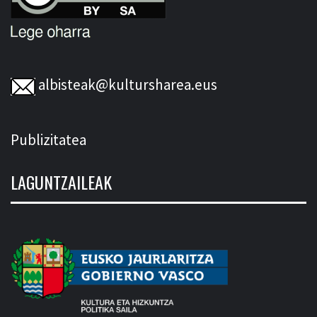
albisteak@kultursharea.eus
Publizitatea
LAGUNTZAILEAK