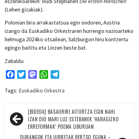
eszenikoarekin: Rudi Stephanen
Die ersten Menschen
(Lehen gizakiak).
Polonian bira arrakastatsua egin ondoren, Austria
izango da Euskadiko Orkestraren hurrengo nazioarteko
helmuga 2024ko otsailean, Salzburgon hiru kontzertu
egingo baititu eta Linzen beste bat.
Zabaldu:
Facebook
Twitter
Mastodon
WhatsApp
Telegram
Tags:
Euskadiko Orkestra
Bidalketetan
[BIDEOA] BASAURIRI AITORTZA EGIN NAHI
zehar
IZAN DIO MARI LUZ ESTEBANEK ‘HARAGIZKO
ERREFORMAK’ POEMA LIBURUAN
nabigatu
DURANGOK ETA IURRETAK BERTSO EGUNA –