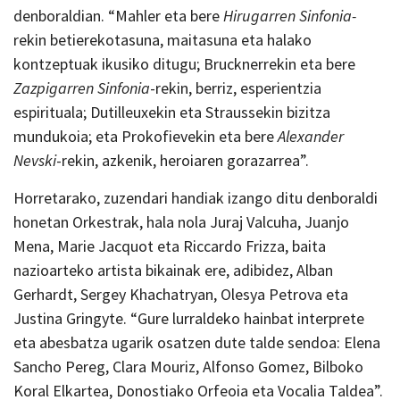
denboraldian. “Mahler eta bere
Hirugarren Sinfonia-
rekin betierekotasuna, maitasuna eta halako
kontzeptuak ikusiko ditugu; Brucknerrekin eta bere
Zazpigarren Sinfonia
-rekin, berriz, esperientzia
espirituala; Dutilleuxekin eta Straussekin bizitza
mundukoia; eta Prokofievekin eta bere
Alexander
Nevski
-rekin, azkenik, heroiaren gorazarrea”.
Horretarako, zuzendari handiak izango ditu denboraldi
honetan Orkestrak, hala nola Juraj Valcuha, Juanjo
Mena, Marie Jacquot eta Riccardo Frizza, baita
nazioarteko artista bikainak ere, adibidez, Alban
Gerhardt, Sergey Khachatryan, Olesya Petrova eta
Justina Gringyte. “Gure lurraldeko hainbat interprete
eta abesbatza ugarik osatzen dute talde sendoa: Elena
Sancho Pereg, Clara Mouriz, Alfonso Gomez, Bilboko
Koral Elkartea, Donostiako Orfeoia eta Vocalia Taldea”.