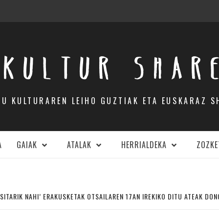
KULTUR SHAR
DU KULTURAREN LEIHO GUZTIAK ETA EUSKARAZ S
A
GAIAK
ATALAK
HERRIALDEKA
ZOZKE
ISITARIK NAHI’ ERAKUSKETAK OTSAILAREN 17AN IREKIKO DITU ATEAK DO