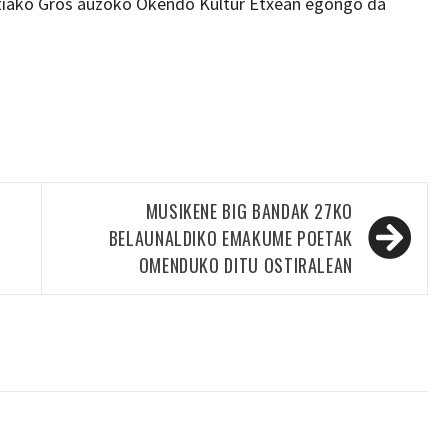
iako Gros auzoko Okendo Kultur Etxean egongo da
MUSIKENE BIG BANDAK 27KO
BELAUNALDIKO EMAKUME POETAK
OMENDUKO DITU OSTIRALEAN