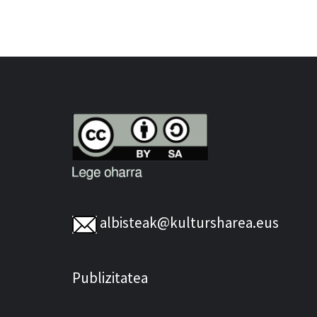
albisteak@kultursharea.eus
Publizitatea