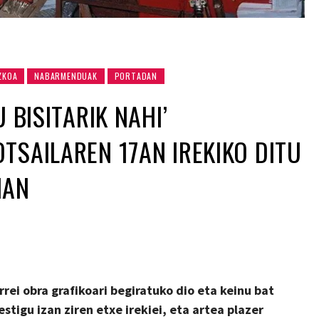
ZKOA
NABARMENDUAK
PORTADAN
U BISITARIK NAHI’
TSAILAREN 17AN IREKIKO DITU
IAN
rrei
obra grafikoari begirat
uko
dio eta keinu bat
estigu izan ziren
etxe irekiei, eta artea plazer