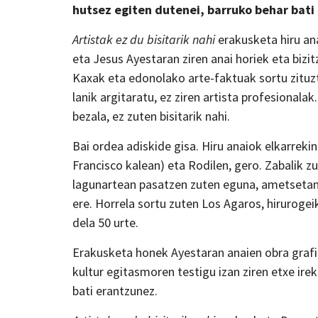
hutsez egiten dutenei, barruko behar bati
A
rtistak ez du bisitarik nahi
erakusketa hiru ana
eta Jesus Ayestaran ziren anai horiek eta biz
Kaxak eta edonolako arte-faktuak sortu zituzt
lanik argitaratu, ez ziren artista profesionala
bezala, ez zuten bisitarik nahi.
Bai ordea adiskide gisa. Hiru anaiok elkarrekin 
Francisco kalean) eta Rodilen, gero. Zabalik z
lagunartean pasatzen zuten eguna, ametsetan
ere. Horrela sortu zuten Los Agaros, hirurog
dela 50 urte.
Erakusketa honek Ayestaran anaien obra grafik
kultur egitasmoren testigu izan ziren etxe irek
bati erantzunez.