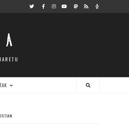
Twitter
Facebook
Instagram
Youtube
Mastodon.eus
RSS
Podcast
EA
HARETU
TAK
NOSTIAN