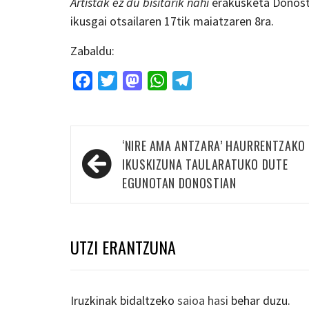
Artistak ez du bisitarik nahi
erakusketa Donost
ikusgai otsailaren 17tik maiatzaren 8ra.
Zabaldu:
Facebook
Twitter
Mastodon
WhatsApp
Telegram
Bidalketetan
‘NIRE AMA ANTZARA’ HAURRENTZAKO
zehar
IKUSKIZUNA TAULARATUKO DUTE
nabigatu
EGUNOTAN DONOSTIAN
UTZI ERANTZUNA
Iruzkinak bidaltzeko
saioa hasi
behar duzu.