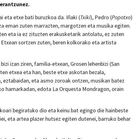
 erantzunez
.
i eta etxe bati buruzkoa da. Iñaki (
Txiki
), Pedro (
Popotxo
)
itza eman zuten marrazten, margotzen eta musika egiten.
en eta ia ez zituzten erakusketarik antolatu, ez zuten
k. Etxean sortzen zuten, beren kolkorako eta artista
bizi izan ziren, familia-etxean, Grosen lehenbizi (San
uten etxea eta han, beste etxe askotan bezala,
, eztabaidan, eta asmo zoroak ontzen, musikan batez
eiko hamarkadan, edota La Orquesta Mondragon, orain
oari begiratuko dio eta keinu bat egingo die hainbeste
iei, eta artea plazer hutsez egiten dutenei, barruko behar