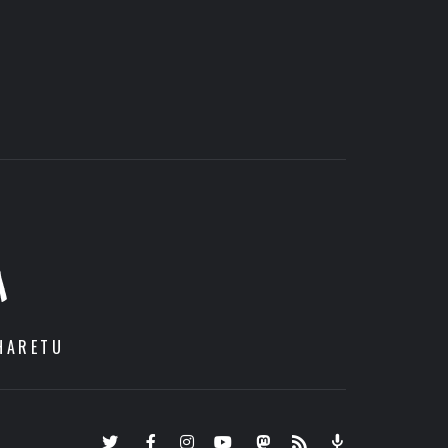
A
HARETU
Twitter
Facebook
Instagram
Youtube
Mastodon.eus
RSS
Podcast