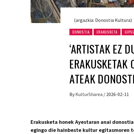
(argazkia: Donostia Kultura)
DONOSTIA
ERAKUSKETA
GIPU
‘ARTISTAK EZ D
ERAKUSKETAK O
ATEAK DONOST
By
KulturSharea
/
2026-02-11
Erakusketa honek Ayestaran anai
donostia
egi
ngo
die hainbeste kultur
egitasmoren
t