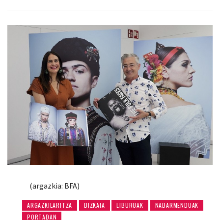
(argazkia: BFA)
ARGAZKILARITZA
BIZKAIA
LIBURUAK
NABARMENDUAK
PORTADAN