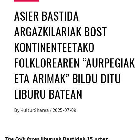
ASIER BASTIDA
ARGAZKILARIAK BOST
KONTINENTEETAKO
FOLKLOREAREN “AURPEGIAK
ETA ARIMAK” BILDU DITU
LIBURU BATEAN
By
KulturSharea
/
2025-07-09
The Folk faces
liburuak Bastidak 15 urtez