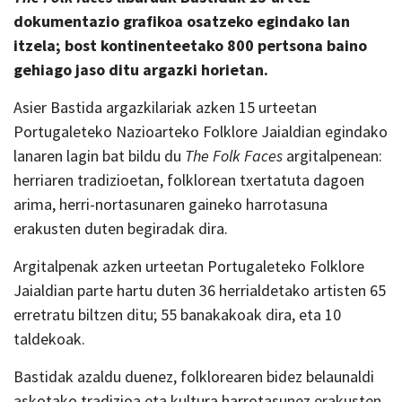
dokumentazio grafikoa osatzeko egindako lan
itzela; bost kontinenteetako 800 pertsona baino
gehiago jaso ditu argazki horietan.
Asier Bastida argazkilariak azken 15 urteetan
Portugaleteko Nazioarteko Folklore Jaialdian egindako
lanaren lagin bat bildu du
The Folk Faces
argitalpenean:
herriaren tradizioetan, folklorean txertatuta dagoen
arima, herri-nortasunaren gaineko harrotasuna
erakusten duten begiradak dira.
Argitalpenak azken urteetan Portugaleteko Folklore
Jaialdian parte hartu duten 36 herrialdetako artisten 65
erretratu biltzen ditu; 55 banakakoak dira, eta 10
taldekoak.
Bastidak azaldu duenez, folklorearen bidez belaunaldi
askotako tradizioa eta kultura harrotasunez erakusten