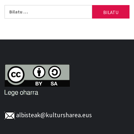
Bilatu:
albisteak@kultursharea.eus