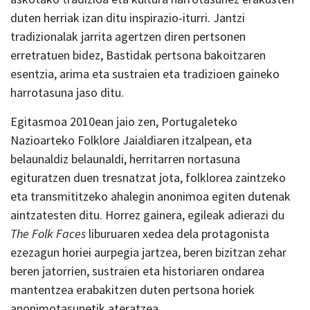
duten herriak izan ditu inspirazio-iturri. Jantzi
tradizionalak jarrita agertzen diren pertsonen
erretratuen bidez, Bastidak pertsona bakoitzaren
esentzia, arima eta sustraien eta tradizioen gaineko
harrotasuna jaso ditu.
Egitasmoa 2010ean jaio zen, Portugaleteko
Nazioarteko Folklore Jaialdiaren itzalpean, eta
belaunaldiz belaunaldi, herritarren nortasuna
egituratzen duen tresnatzat jota, folklorea zaintzeko
eta transmititzeko ahalegin anonimoa egiten dutenak
aintzatesten ditu. Horrez gainera, egileak adierazi du
The Folk Faces
liburuaren xedea dela protagonista
ezezagun horiei aurpegia jartzea, beren bizitzan zehar
beren jatorrien, sustraien eta historiaren ondarea
mantentzea erabakitzen duten pertsona horiek
anonimotasunetik ateratzea.