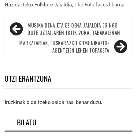
Nazioarteko Folklore Jaialdia
,
The Folk faces liburua
Bidalketetan
MUSIKA DENA ETA EZ DENA JAIALDIA EGINGO
zehar
DUTE UZTAILAREN 18TIK 20RA, TABAKALERAN
nabigatu
MARKALARIAK, EUSKARAZKO KOMUNIKAZIO-
AGENTZIEN LEHEN TOPAKETA
UTZI ERANTZUNA
Iruzkinak bidaltzeko
saioa hasi
behar duzu.
BILATU