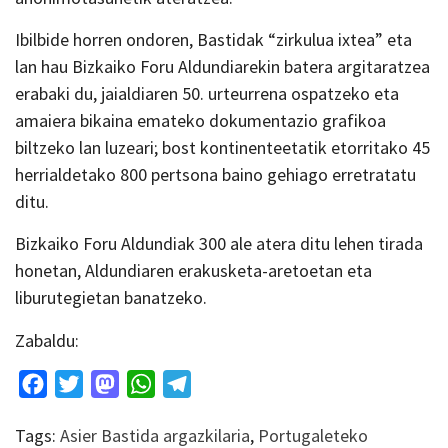
Ibilbide horren ondoren, Bastidak “zirkulua ixtea” eta
lan hau Bizkaiko Foru Aldundiarekin batera argitaratzea
erabaki du, jaialdiaren 50. urteurrena ospatzeko eta
amaiera bikaina emateko dokumentazio grafikoa
biltzeko lan luzeari; bost kontinenteetatik etorritako 45
herrialdetako 800 pertsona baino gehiago erretratatu
ditu.
Bizkaiko Foru Aldundiak 300 ale atera ditu lehen tirada
honetan, Aldundiaren erakusketa-aretoetan eta
liburutegietan banatzeko.
Zabaldu:
Facebook
Twitter
Mastodon
WhatsApp
Telegram
Tags:
Asier Bastida argazkilaria
,
Portugaleteko