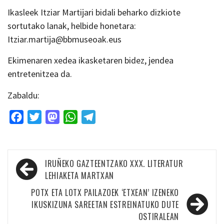
Ikasleek Itziar Martijari bidali beharko dizkiote
sortutako lanak, helbide honetara:
Itziar.martija@bbmuseoak.eus
Ekimenaren xedea ikasketaren bidez, jendea
entretenitzea da.
Zabaldu:
Facebook
Twitter
Mastodon
WhatsApp
Telegram
Bidalketetan
IRUÑEKO GAZTEENTZAKO XXX. LITERATUR
zehar
LEHIAKETA MARTXAN
nabigatu
POTX ETA LOTX PAILAZOEK ‘ETXEAN’ IZENEKO
IKUSKIZUNA SAREETAN ESTREINATUKO DUTE
OSTIRALEAN