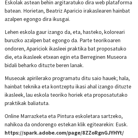
Eskolak astean behin argitaratuko dira web plataforma
batean. Horietan, Beatriz Aparicio irakaslearen hainbat
azalpen egongo dira ikusgai.
Lehen eskola gaur izango da, eta, hasteko, koloreari
buruzko azalpen bat egongo da. Parte teorikoaren
ondoren, Apariciok ikasleei praktika bat proposatuko
die, eta ikasleek etxean egin eta Berreginen Museora
bidali beharko dituzte beren lanak.
Museoak apirilerako programatu ditu saio hauek; hala,
hainbat teknika eta kontzeptu ikasi ahal izango dituzte
ikasleek, lau eskola teoriko horiek eta proposatutako
praktikak baliatuta.
Online Marrazketa eta Pintura eskoletara sartzeko,
nahikoa da ondorengo estekan klik egitearekin: Eusk.
https://spark.adobe.com/page/8ZZoRgnGJYHYt/