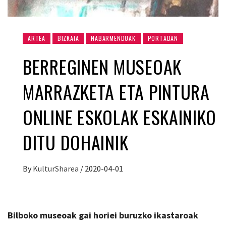
ARTEA
BIZKAIA
NABARMENDUAK
PORTADAN
BERREGINEN MUSEOAK
MARRAZKETA ETA PINTURA
ONLINE ESKOLAK ESKAINIKO
DITU DOHAINIK
By
KulturSharea
/
2020-04-01
Bilboko museoak gai horiei buruzko ikastaroak