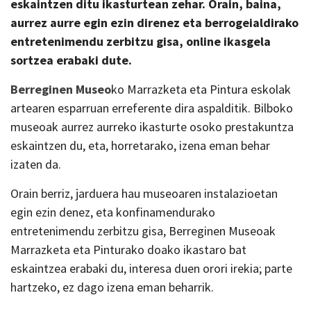
eskaintzen ditu ikasturtean zehar. Orain, baina,
aurrez aurre egin ezin direnez eta berrogeialdirako
entretenimendu zerbitzu gisa, online ikasgela
sortzea erabaki dute.
Berreginen Museo
ko Marrazketa eta Pintura eskolak
artearen esparruan erreferente dira aspalditik. Bilboko
museoak aurrez aurreko ikasturte osoko prestakuntza
eskaintzen du, eta, horretarako, izena eman behar
izaten da.
Orain berriz, jarduera hau museoaren instalazioetan
egin ezin denez, eta konfinamendurako
entretenimendu zerbitzu gisa, Berreginen Museoak
Marrazketa eta Pinturako doako ikastaro bat
eskaintzea erabaki du, interesa duen orori irekia; parte
hartzeko, ez dago izena eman beharrik.