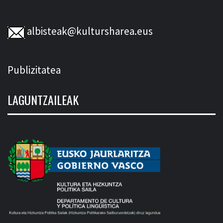
albisteak@kultursharea.eus
Publizitatea
LAGUNTZAILEAK