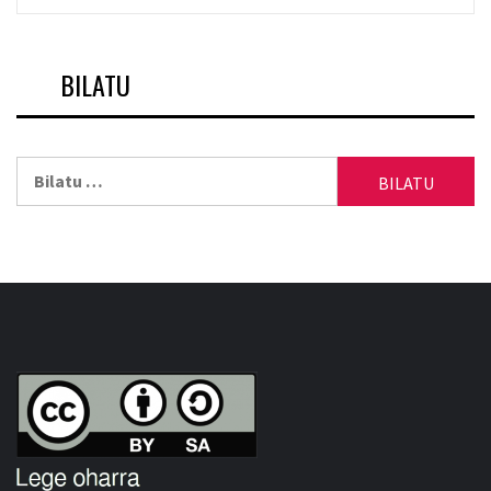
BILATU
Bilatu: