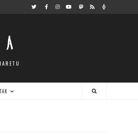
Twitter
Facebook
Instagram
Youtube
Mastodon.eus
RSS
Podcast
EA
HARETU
TAK