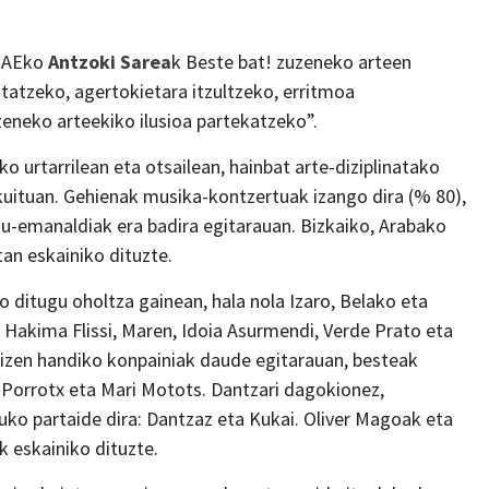
 EAEko
Antzoki Sarea
k Beste bat! zuzeneko arteen
ustatzeko, agertokietara itzultzeko, erritmoa
eneko arteekiko ilusioa partekatzeko”.
 urtarrilean eta otsailean, hainbat arte-diziplinatako
kuituan. Gehienak musika-kontzertuak izango dira (% 80),
ku-emanaldiak era badira egitarauan. Bizkaiko, Arabako
tan eskainiko dituzte.
 ditugu oholtza gainean, hala nola Izaro, Belako eta
, Hakima Flissi, Maren, Idoia Asurmendi, Verde Prato eta
 izen handiko konpainiak daude egitarauan, besteak
x Porrotx eta Mari Motots. Dantzari dagokionez,
tuko partaide dira: Dantzaz eta Kukai. Oliver Magoak eta
k eskainiko dituzte.