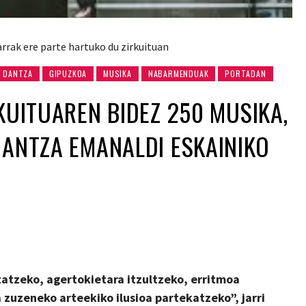
rrak ere parte hartuko du zirkuituan
DANTZA
GIPUZKOA
MUSIKA
NABARMENDUAK
PORTADAN
RKUITUAREN BIDEZ 250 MUSIKA,
DANTZA EMANALDI ESKAINIKO
tatzeko, agertokietara itzultzeko, erritmoa
zuzeneko arteekiko ilusioa partekatzeko”, jarri