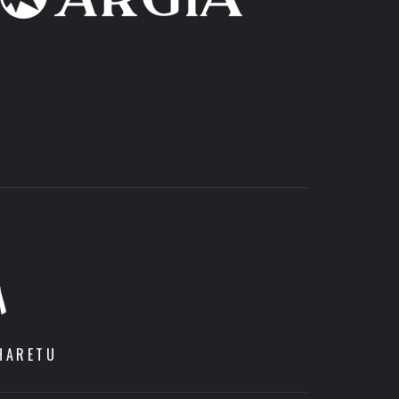
A
HARETU