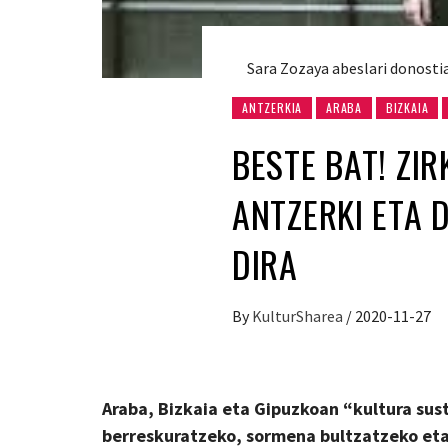
Sara Zozaya abeslari donostia
ANTZERKIA
ARABA
BIZKAIA
BESTE BAT! ZI
ANTZERKI ETA 
DIRA
By
KulturSharea
/
2020-11-27
Araba, Bizkaia eta Gipuzkoan “kultura sus
berreskuratzeko, sormena bultzatzeko eta 