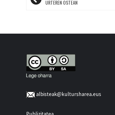
zehar
URTEREN OSTEAN
nabigatu
albisteak@kultursharea.eus
Publizitatea