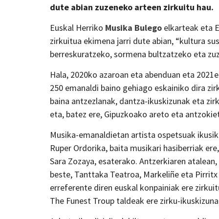
dute abian zuzeneko arteen zirkuitu hau.
Euskal Herriko
Musika Bulego
elkarteak eta
zirkuitua ekimena jarri dute abian, “kultura s
berreskuratzeko, sormena bultzatzeko eta zuz
Hala, 2020ko azaroan eta abenduan eta 2021eko
250 emanaldi baino gehiago eskainiko dira zir
baina antzezlanak, dantza-ikuskizunak eta zir
eta, batez ere, Gipuzkoako areto eta antzokie
Musika-emanaldietan artista ospetsuak ikusiko
Ruper Ordorika, baita musikari hasiberriak ere
Sara Zozaya, esaterako. Antzerkiaren atalean,
beste, Tanttaka Teatroa, Markeliñe eta Pirrit
erreferente diren euskal konpainiak ere zirkui
The Funest Troup taldeak ere zirku-ikuskizuna