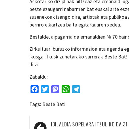
Askotariko diziplinak biltzeaz eta emanaldi ug
beste ezaugarri nabarmen bat euskal arte es
zuzenekoak izango dira, artistak eta publikoa
berriro elkartzea baita egitarauaren xedea.
Bestalde, aipagarria da emanaldien % 70 bain
Zirkuituari buruzko informazioa eta agenda 
ikusgai. Ikuskizunetarako sarrerak Beste Bat
dira.
Zabaldu:
Facebook
Twitter
Mastodon
WhatsApp
Telegram
Tags:
Beste Bat!
Bidalketetan
IBILALDIA SOPELARA ITZULIKO DA 31