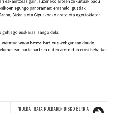
ari eskaintzeaz gain, zuzeneko arteen zirkuituak badu
zenikoen egungo panoraman: emanaldi guztiak
 Araba, Bizkaia eta Gipuzkoako areto eta agertokietan
o gehiago euskaraz izango dela.
eguneratua
www.beste-bat.eus
webgunean daude
! ekimenean parte hartzen duten aretoetan erosi beharko
‘RUEDA’, RAFA RUEDAREN DISKO BERRIA