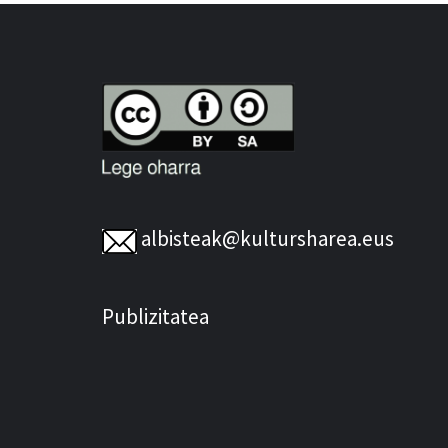
albisteak@kultursharea.eus
Publizitatea