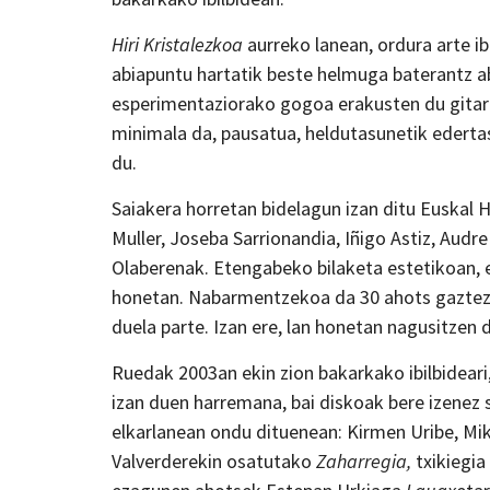
Hiri Kristalezkoa
aurreko lanean, ordura arte ib
abiapuntu hartatik beste helmuga baterantz a
esperimentaziorako gogoa erakusten du gitar
minimala da, pausatua, heldutasunetik edertas
du.
Saiakera horretan bidelagun izan ditu Euskal H
Muller, Joseba Sarrionandia, Iñigo Astiz, Audr
Olaberenak. Etengabeko bilaketa estetikoan, 
honetan. Nabarmentzekoa da 30 ahots gaztez 
duela parte. Izan ere, lan honetan nagusitzen
Ruedak 2003an ekin zion bakarkako ibilbideari,
izan duen harremana, bai diskoak bere izenez s
elkarlanean ondu dituenean: Kirmen Uribe, Mi
Valverderekin osatutako
Zaharregia,
txikiegia