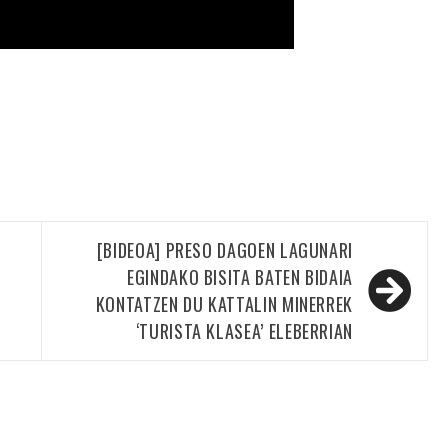
[BIDEOA] PRESO DAGOEN LAGUNARI
EGINDAKO BISITA BATEN BIDAIA
KONTATZEN DU KATTALIN MINERREK
‘TURISTA KLASEA’ ELEBERRIAN