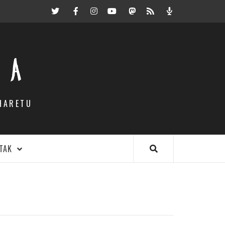
Twitter
Facebook
Instagram
Youtube
Mastodon.eus
RSS
Podcast
EA
HARETU
TAK