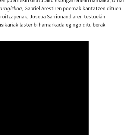
ren poemekin osatutako
Ehu
ngarrenean hamaika, Omar
aragizkoa
, Gabriel Arestiren poemak kantatzen dituen
roitzapenak, Joseba Sarrionandiaren testuekin
sikariak laster bi hamarkada egingo ditu berak