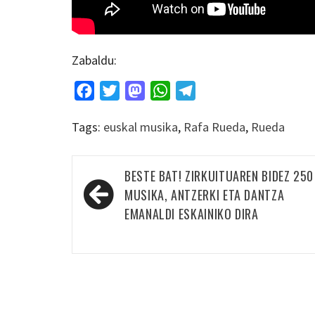
Zabaldu:
Facebook
Twitter
Mastodon
WhatsApp
Telegram
Tags:
euskal musika
,
Rafa Rueda
,
Rueda
Bidalketetan
BESTE BAT! ZIRKUITUAREN BIDEZ 250
zehar
MUSIKA, ANTZERKI ETA DANTZA
nabigatu
EMANALDI ESKAINIKO DIRA