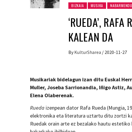
BIZKAIA
MUSIKA
NABARMENDU
‘RUEDA’, RAFA
KALEAN DA
By
KulturSharea
/
2020-11-27
Musikariak bidelagun izan ditu Euskal Herr
Muller, Joseba Sarrionandia, Iñigo Astiz, 
Elena Olaberenak.
Rueda
izenpean dator Rafa Rueda (Mungia, 1972
elektronika eta literatura uztartu ditu zortzi
Ruedak orain arte ez bezalako hautu estetiko b
bakarkako ibilbidean.