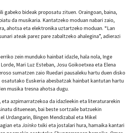
ili gabeko bideak proposatu zituen. Oraingoan, baina,
biatu da musikaria. Kantatzeko moduan nabari zaio,
ra, ahotsa eta elektronika uztartzeko moduan. “Lan
unari ateak parez pare zabaltzeko ahalegina”, adierazi
erriko zein munduko hainbat idazle, hala nola, Inge
e Lorde, Mari Luz Esteban, Josu Goikoetxea eta Elena
eroso sumatzen zaio Ruedari pausaleku hartu duen disko
osatutako Euskeria abesbatzak hainbat kantutan hartu
 den musika tresna ahotsa dugu.
 eta azpimarratzekoa da idazleekin eta literaturarekin
inatu dituenean, bai beste sortzaile batzuekin
kel Urdangarin, Bingen Mendizabal eta Mikel
 agian eta
Jainko
txiki eta jostalari hura, hamaika kantari