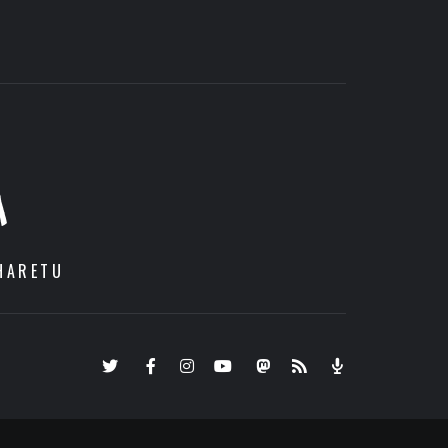
A
HARETU
Twitter
Facebook
Instagram
Youtube
Mastodon.eus
RSS
Podcast