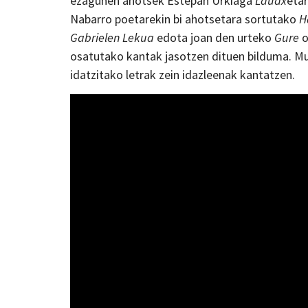
ezagunen ahotsek Estepan Urkiaga
Lauax
eta
Nabarro poetarekin bi ahotsetara sortutako
H
Gabrielen Lekua
edota joan den urteko
Gure
o
osatutako kantak jasotzen dituen bilduma. Mu
idatzitako letrak zein idazleenak kantatzen.