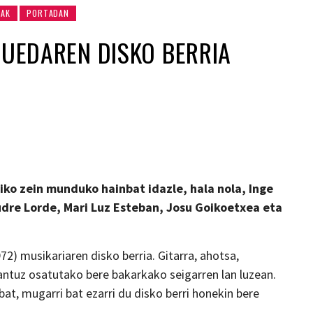
AK
PORTADAN
 RUEDAREN DISKO BERRIA
iko zein munduko hainbat idazle, hala nola, Inge
Audre Lorde, Mari Luz Esteban, Josu Goikoetxea eta
) musikariaren disko berria. Gitarra, ahotsa,
 kantuz osatutako bere bakarkako seigarren lan luzean.
at, mugarri bat ezarri du disko berri honekin bere