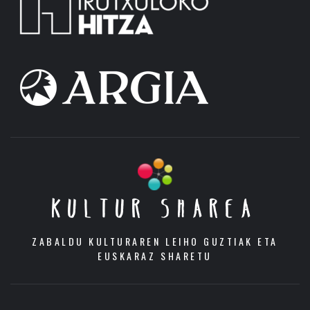
KULTUR SHAREA
ZABALDU KULTURAREN LEIHO GUZTIAK ETA
EUSKARAZ SHARETU