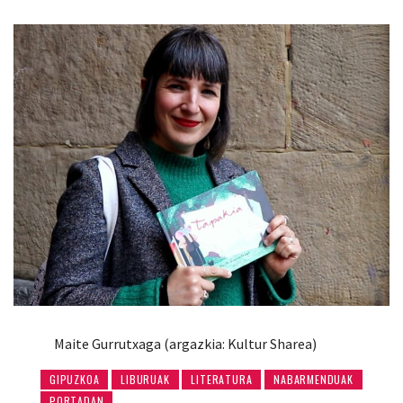
Maite Gurrutxaga (argazkia: Kultur Sharea)
GIPUZKOA
LIBURUAK
LITERATURA
NABARMENDUAK
PORTADAN