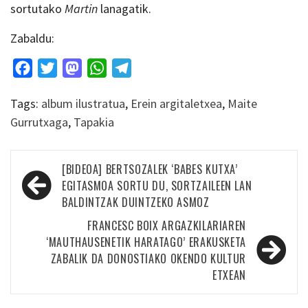
sortutako
Martin
lanagatik.
Zabaldu:
Facebook
Twitter
Mastodon
WhatsApp
Telegram
Tags:
album ilustratua
,
Erein argitaletxea
,
Maite
Gurrutxaga
,
Tapakia
Bidalketetan
[BIDEOA] BERTSOZALEK ‘BABES KUTXA’
zehar
EGITASMOA SORTU DU, SORTZAILEEN LAN
BALDINTZAK DUINTZEKO ASMOZ
nabigatu
FRANCESC BOIX ARGAZKILARIAREN
‘MAUTHAUSENETIK HARATAGO’ ERAKUSKETA
ZABALIK DA DONOSTIAKO OKENDO KULTUR
ETXEAN