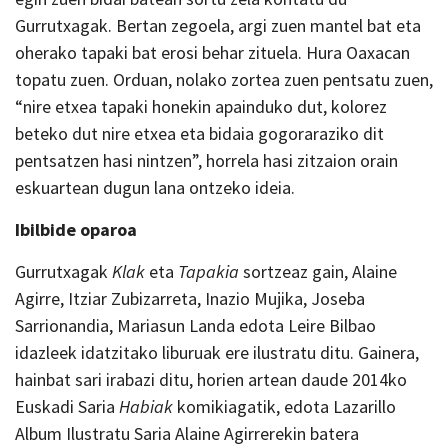
Gurrutxagak. Bertan zegoela, argi zuen mantel bat eta
oherako tapaki bat erosi behar zituela. Hura Oaxacan
topatu zuen. Orduan, nolako zortea zuen pentsatu zuen,
“nire etxea tapaki honekin apainduko dut, kolorez
beteko dut nire etxea eta bidaia gogoraraziko dit
pentsatzen hasi nintzen”, horrela hasi zitzaion orain
eskuartean dugun lana ontzeko ideia.
Ibilbide oparoa
Gurrutxagak
Klak
eta
Tapakia
sortzeaz gain, Alaine
Agirre, Itziar Zubizarreta, Inazio Mujika, Joseba
Sarrionandia, Mariasun Landa edota Leire Bilbao
idazleek idatzitako liburuak ere ilustratu ditu. Gainera,
hainbat sari irabazi ditu, horien artean daude 2014ko
Euskadi Saria
Habiak
komikiagatik, edota Lazarillo
Album Ilustratu Saria Alaine Agirrerekin batera