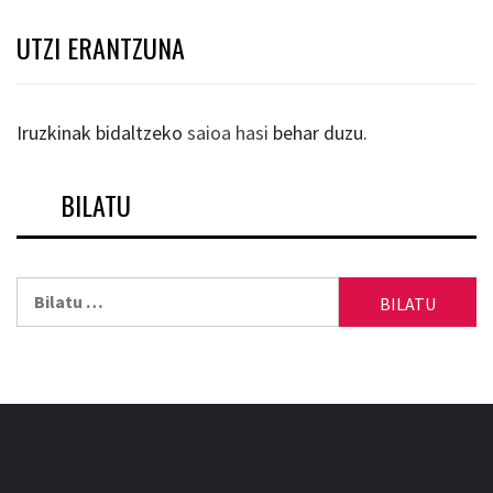
UTZI ERANTZUNA
Iruzkinak bidaltzeko
saioa hasi
behar duzu.
BILATU
Bilatu: