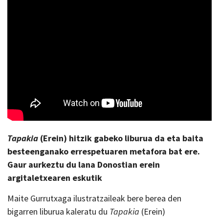
Tapakia
(Erein) hitzik gabeko liburua da eta baita
besteenganako errespetuaren metafora bat ere.
Gaur aurkeztu du lana Donostian erein
argitaletxearen eskutik
Maite Gurrutxaga ilustratzaileak bere berea den
bigarren liburua kaleratu du
Tapakia
(Erein)