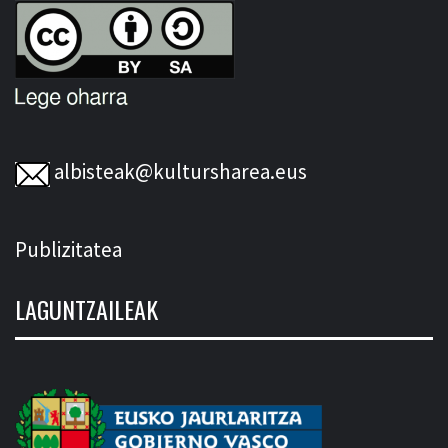
albisteak@kultursharea.eus
Publizitatea
LAGUNTZAILEAK