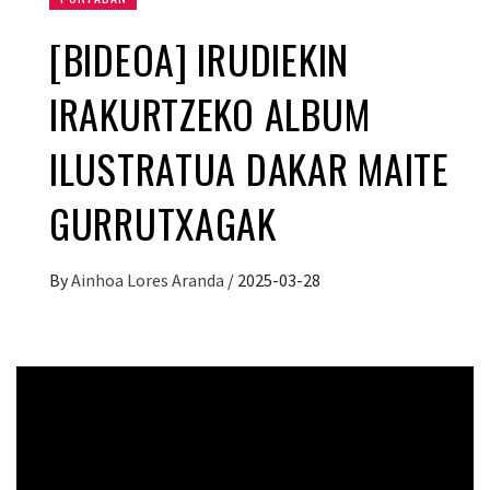
[BIDEOA] IRUDIEKIN
IRAKURTZEKO ALBUM
ILUSTRATUA DAKAR MAITE
GURRUTXAGAK
By
Ainhoa Lores Aranda
/
2025-03-28