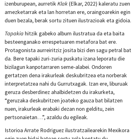
izenburupean, aurretik
Klak
(Elkar, 2022) kaleratu zuen
amezketarrak eta lan horretan ere, oraingoarekin egin
duen bezala, berak sortu zituen ilustrazioak eta gidoia.
Tapakia
hitzik gabeko album ilustratua da eta baita
besteenganako errespetuaren metafora bat ere.
Protagonista aurreiritziz josita bizi den sagu petral bat
da. Bere tapaki zuri-zuria puskatu izana leporatu die
bizilagun kanpotarraren seme-alabei. Ondoren
gertatzen dena irakurleak deskubritzea eta norberak
interpretatzea nahi du Gurrutxagak. Izan ere, liburuak
geruza desberdinez ahalbidetzen du irakurketa,
“geruzaka deskubritzen joateko gauza bat bilatzen
nuen, irakurleak erabaki dezan non gelditu, zein
pertsonaietan…”, azaldu du egileak.
Istorioa Arrate Rodriguez ilustratzailearekin Mexikora
egin zuen bidai batean sortu zela kontatu du