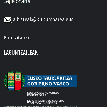
albisteak@kultursharea.eus
Publizitatea
LAGUNTZAILEAK