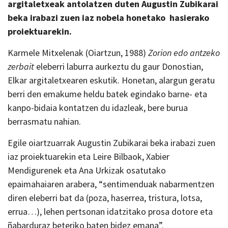
argitaletxeak antolatzen duten Augustin Zubikarai
beka irabazi zuen iaz nobela honetako hasierako
proiektuarekin.
Karmele Mitxelenak (Oiartzun, 1988)
Zorion edo antzeko
zerbait
eleberri laburra aurkeztu du gaur Donostian,
Elkar argitaletxearen eskutik. Honetan, alargun geratu
berri den emakume heldu batek egindako barne- eta
kanpo-bidaia kontatzen du idazleak, bere burua
berrasmatu nahian.
Egile oiartzuarrak Augustin Zubikarai beka irabazi zuen
iaz proiektuarekin eta Leire Bilbaok, Xabier
Mendigurenek eta Ana Urkizak osatutako
epaimahaiaren arabera, “sentimenduak nabarmentzen
diren eleberri bat da (poza, haserrea, tristura, lotsa,
errua…), lehen pertsonan idatzitako prosa dotore eta
ñabarduraz beteriko baten bidez emana”.