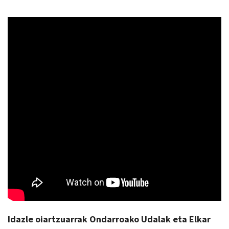
Idazle oiartzuarrak Ondarroako Udalak eta Elkar