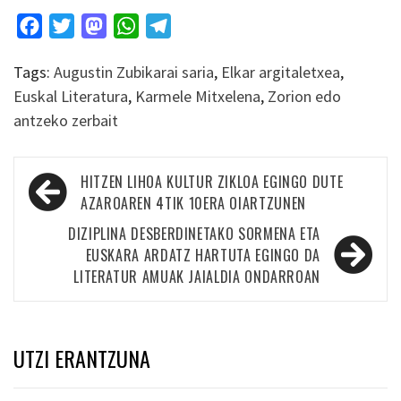
Facebook
Twitter
Mastodon
WhatsApp
Telegram
Tags:
Augustin Zubikarai saria
,
Elkar argitaletxea
,
Euskal Literatura
,
Karmele Mitxelena
,
Zorion edo
antzeko zerbait
Bidalketetan
HITZEN LIHOA KULTUR ZIKLOA EGINGO DUTE
zehar
AZAROAREN 4TIK 10ERA OIARTZUNEN
nabigatu
DIZIPLINA DESBERDINETAKO SORMENA ETA
EUSKARA ARDATZ HARTUTA EGINGO DA
LITERATUR AMUAK JAIALDIA ONDARROAN
UTZI ERANTZUNA