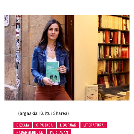
(argazkia: Kultur Sharea)
BIZKAIA
GIPUZKOA
LIBURUAK
LITERATURA
NABARMENDUAK
PORTADAN