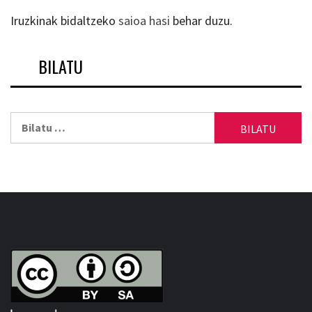
Iruzkinak bidaltzeko
saioa hasi
behar duzu.
BILATU
Bilatu: