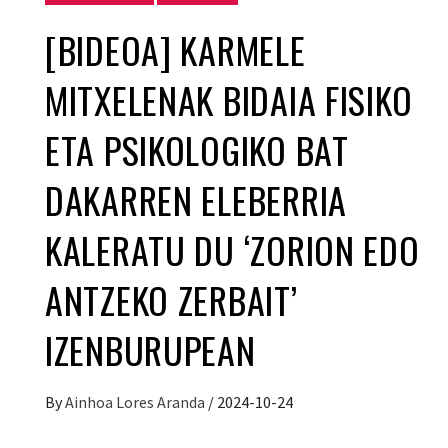
[BIDEOA] KARMELE
MITXELENAK BIDAIA FISIKO
ETA PSIKOLOGIKO BAT
DAKARREN ELEBERRIA
KALERATU DU ‘ZORION EDO
ANTZEKO ZERBAIT’
IZENBURUPEAN
By
Ainhoa Lores Aranda
/
2024-10-24