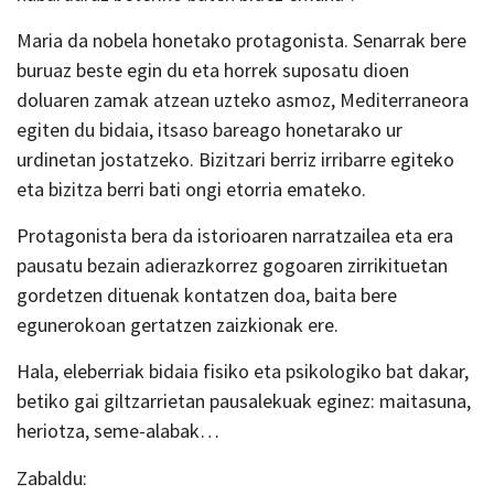
Maria da nobela honetako protagonista. Senarrak bere
buruaz beste egin du eta horrek suposatu dioen
doluaren zamak atzean uzteko asmoz, Mediterraneora
egiten du bidaia, itsaso bareago honetarako ur
urdinetan jostatzeko. Bizitzari berriz irribarre egiteko
eta bizitza berri bati ongi etorria emateko.
Protagonista bera da istorioaren narratzailea eta era
pausatu bezain adierazkorrez gogoaren zirrikituetan
gordetzen dituenak kontatzen doa, baita bere
egunerokoan gertatzen zaizkionak ere.
Hala, eleberriak bidaia fisiko eta psikologiko bat dakar,
betiko gai giltzarrietan pausalekuak eginez: maitasuna,
heriotza, seme-alabak…
Zabaldu: