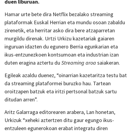
duen liburuan.
Hamar urte bete dira Netflix bezalako streaming
plataformak Euskal Herrian eta mundu osoan zabaldu
zirenetik, eta herritar asko dira bere atzaparretan
murgildu direnak. Urtzi Urkizu kazetariak gaiaren
inguruan idazten du egunero Berria egunkarian eta
ikus-entzunezkoen kontsumoan eta industrian izan
duten eragina aztertu du
Streaming aroa
saiakeran.
Egileak azaldu duenez, “oinarrian kazetaritza testu bat
da streaming plataformei buruzko hau. Tartean
oroitzapen batzuk eta iritzi pertsonal batzuk sartu
ditudan arren”.
Aritz Galarraga editorearen arabera, Lan honetan,
Urkizuk “xeheki aztertzen ditu gaur egungo ikus-
entzuleen egunerokoan erabat integratu diren