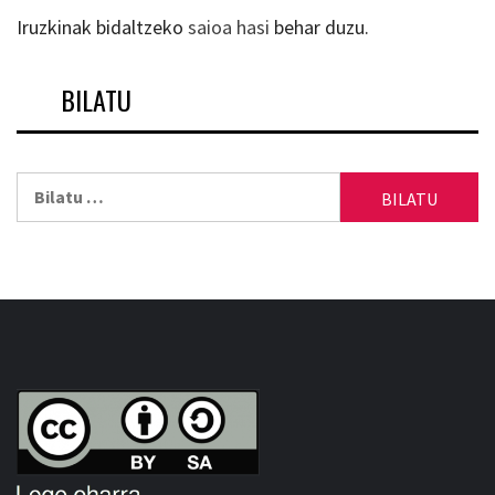
Iruzkinak bidaltzeko
saioa hasi
behar duzu.
BILATU
Bilatu: