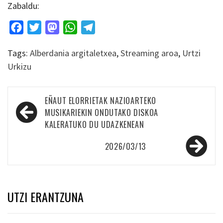
Zabaldu:
Facebook
Twitter
Mastodon
WhatsApp
Telegram
Tags:
Alberdania argitaletxea
,
Streaming aroa
,
Urtzi
Urkizu
Bidalketetan
EÑAUT ELORRIETAK NAZIOARTEKO
zehar
MUSIKARIEKIN ONDUTAKO DISKOA
KALERATUKO DU UDAZKENEAN
nabigatu
2026/03/13
UTZI ERANTZUNA