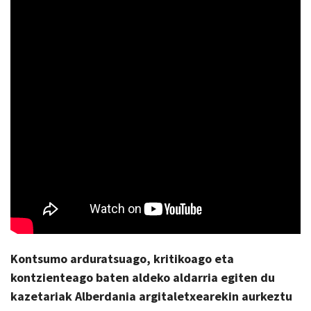
Kontsumo arduratsuago, kritikoago eta
kontzienteago baten aldeko aldarria egiten du
kazetariak Alberdania argitaletxearekin aurkeztu