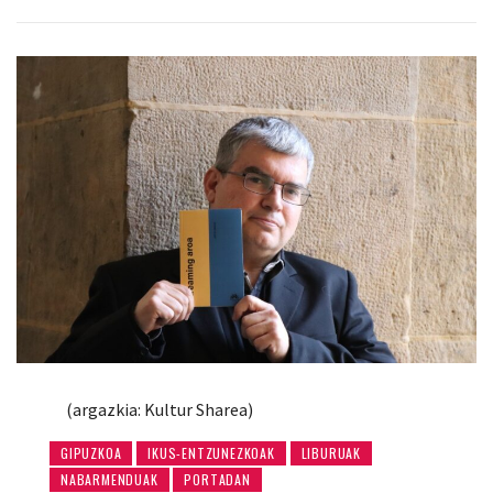
(argazkia: Kultur Sharea)
GIPUZKOA
IKUS-ENTZUNEZKOAK
LIBURUAK
NABARMENDUAK
PORTADAN