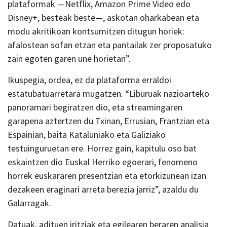
plataformak —Netflix, Amazon Prime Video edo
Disney+, besteak beste—, askotan oharkabean eta
modu akritikoan kontsumitzen ditugun horiek:
afalostean sofan etzan eta pantailak zer proposatuko
zain egoten garen une horietan”.
Ikuspegia, ordea, ez da plataforma erraldoi
estatubatuarretara mugatzen. “Liburuak nazioarteko
panoramari begiratzen dio, eta streamingaren
garapena aztertzen du Txinan, Errusian, Frantzian eta
Espainian, baita Kataluniako eta Galiziako
testuinguruetan ere. Horrez gain, kapitulu oso bat
eskaintzen dio Euskal Herriko egoerari, fenomeno
horrek euskararen presentzian eta etorkizunean izan
dezakeen eraginari arreta berezia jarriz”, azaldu du
Galarragak.
Datuak, adituen iritziak eta egilearen beraren analisia