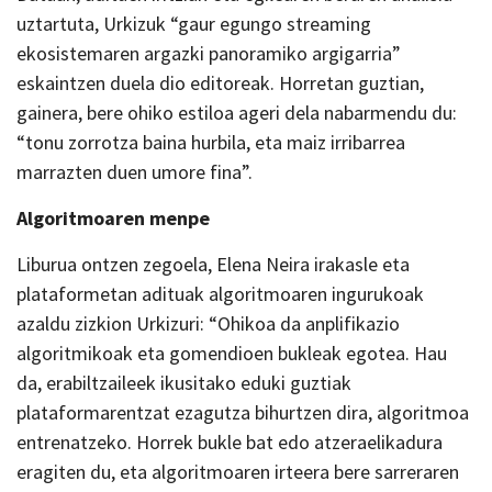
uztartuta, Urkizuk “gaur egungo streaming
ekosistemaren argazki panoramiko argigarria”
eskaintzen duela dio editoreak. Horretan guztian,
gainera, bere ohiko estiloa ageri dela nabarmendu du:
“tonu zorrotza baina hurbila, eta maiz irribarrea
marrazten duen umore fina”.
Algoritmoaren menpe
Liburua ontzen zegoela, Elena Neira irakasle eta
plataformetan adituak algoritmoaren ingurukoak
azaldu zizkion Urkizuri: “Ohikoa da anplifikazio
algoritmikoak eta gomendioen bukleak egotea. Hau
da, erabiltzaileek ikusitako eduki guztiak
plataformarentzat ezagutza bihurtzen dira, algoritmoa
entrenatzeko. Horrek bukle bat edo atzeraelikadura
eragiten du, eta algoritmoaren irteera bere sarreraren