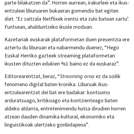
parte bilakatzen da”. Horren aurrean, irakurleei eta ikus-
entzuleei liburuaren bukaeran gomendio bat egiten
diet. ‘Ez zaitzala Netflixek irentsi eta zulo batean sartu’.
Funtsean, ahalduntzeko ikusle moduan.
Kazetariak euskarak plataformetan duen presentzia ere
aztertu du liburuan eta nabarmendu duenez, “Hego
Euskal Herriko gazteek streaming plataformetan
ikusten dituzten edukien %1 baino ez da euskaraz”.
Editorearentzat, beraz, “
Streaming aroa
ez da soilik
fenomeno digital baten kronika. Liburuak ikus-
entzulearentzat dei bat ere badakar: kontsumo
arduratsuago, kritikoago eta kontzienteago baten
aldeko aldarria, entretenimendu hutsa dirudien horren
atzean dauden dinamika kultural, ekonomiko eta
linguistikoak ulertzeko gonbidapena”.