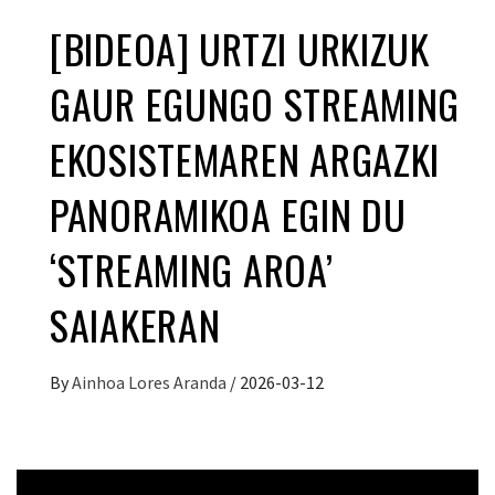
[BIDEOA] URTZI URKIZUK
GAUR EGUNGO STREAMING
EKOSISTEMAREN ARGAZKI
PANORAMIKOA EGIN DU
‘STREAMING AROA’
SAIAKERAN
By
Ainhoa Lores Aranda
/
2026-03-12