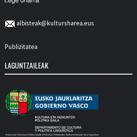
albisteak@kultursharea.eus
Publizitatea
LAGUNTZAILEAK