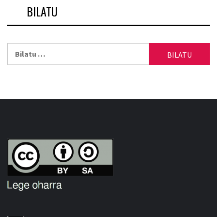
BILATU
Bilatu: