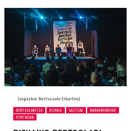
(argazkia: Bertsozale Elkartea)
BERTSOLARITZA
BIZKAIA
GAZTEAK
NABARMENDUAK
PORTADAN