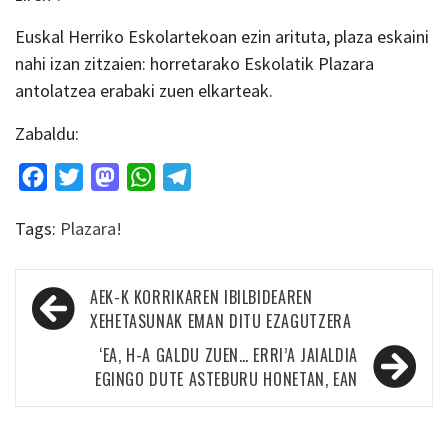
Euskal Herriko Eskolartekoan ezin arituta, plaza eskaini
nahi izan zitzaien: horretarako Eskolatik Plazara
antolatzea erabaki zuen elkarteak.
Zabaldu:
Facebook
Twitter
Mastodon
WhatsApp
Telegram
Tags:
Plazara!
Bidalketetan
AEK-K KORRIKAREN IBILBIDEAREN
zehar
XEHETASUNAK EMAN DITU EZAGUTZERA
nabigatu
‘EA, H-A GALDU ZUEN… ERRI’A JAIALDIA
EGINGO DUTE ASTEBURU HONETAN, EAN