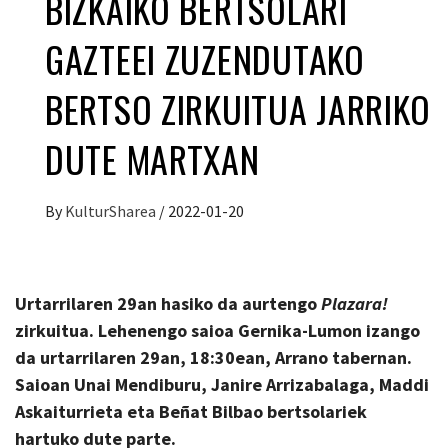
BIZKAIKO BERTSOLARI
GAZTEEI ZUZENDUTAKO
BERTSO ZIRKUITUA JARRIKO
DUTE MARTXAN
By
KulturSharea
/
2022-01-20
Urtarrilaren 29an hasiko da aurtengo
Plazara!
zirkuitua.
Lehenengo saioa Gernika-Lumon izango
da urtarrilaren 29an, 18:30ean, Arrano tabernan.
Saioan Unai Mendiburu, Janire Arrizabalaga, Maddi
Askaiturrieta eta Beñat Bilbao bertsolariek
hartuko dute parte.