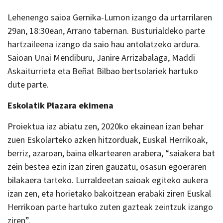
Lehenengo saioa Gernika-Lumon izango da urtarrilaren
29an, 18:30ean, Arrano tabernan. Busturialdeko parte
hartzaileena izango da saio hau antolatzeko ardura.
Saioan Unai Mendiburu, Janire Arrizabalaga, Maddi
Askaiturrieta eta Beñat Bilbao bertsolariek hartuko
dute parte.
Eskolatik Plazara ekimena
Proiektua iaz abiatu zen, 2020ko ekainean izan behar
zuen Eskolarteko azken hitzorduak, Euskal Herrikoak,
berriz, azaroan, baina elkartearen arabera, “saiakera bat
zein bestea ezin izan ziren gauzatu, osasun egoeraren
bilakaera tarteko. Lurraldeetan saioak egiteko aukera
izan zen, eta horietako bakoitzean erabaki ziren Euskal
Herrikoan parte hartuko zuten gazteak zeintzuk izango
ziren”.