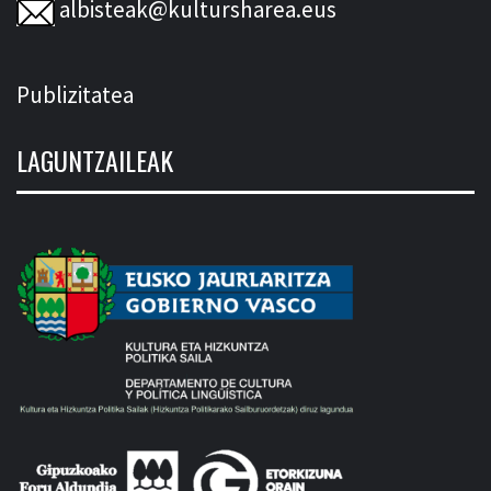
albisteak@kultursharea.eus
Publizitatea
LAGUNTZAILEAK