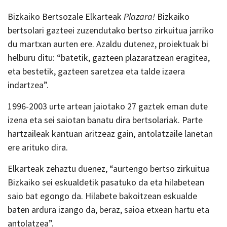
Bizkaiko Bertsozale Elkarteak
Plazara!
Bizkaiko
bertsolari gazteei zuzendutako bertso zirkuitua jarriko
du martxan aurten ere. Azaldu dutenez, proiektuak bi
helburu ditu: “batetik, gazteen plazaratzean eragitea,
eta bestetik, gazteen saretzea eta talde izaera
indartzea”.
1996-2003 urte artean jaiotako 27 gaztek eman dute
izena eta sei saiotan banatu dira bertsolariak. Parte
hartzaileak kantuan aritzeaz gain, antolatzaile lanetan
ere arituko dira.
Elkarteak zehaztu duenez, “aurtengo bertso zirkuitua
Bizkaiko sei eskualdetik pasatuko da eta hilabetean
saio bat egongo da. Hilabete bakoitzean eskualde
baten ardura izango da, beraz, saioa etxean hartu eta
antolatzea”.