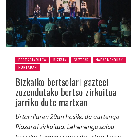
BERTSOLARITZA
BIZKAIA
GAZTEAK
NABARMENDUAK
PORTADAN
Bizkaiko bertsolari gazteei
zuzendutako bertso zirkuitua
jarriko dute martxan
Urtarrilaren 29an hasiko da aurtengo
Plazara! zirkuitua. Lehenengo saioa
Gernika-Lumon izango da urtarrilaren