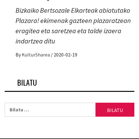
Bizkaiko Bertsozale Elkarteak abiatutako
Plazara! ekimenak gazteen plazaratzean
eragitea eta saretzea eta talde izaera
indartzea ditu
By
KulturSharea
/
2020-02-19
BILATU
Bilatu: