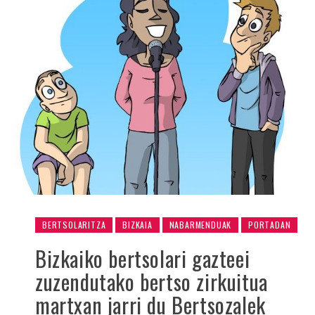
BERTSOLARITZA
BIZKAIA
NABARMENDUAK
PORTADAN
Bizkaiko bertsolari gazteei
zuzendutako bertso zirkuitua
martxan jarri du Bertsozalek