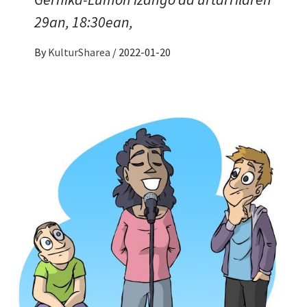
29an, 18:30ean,
By
KulturSharea
/
2022-01-20