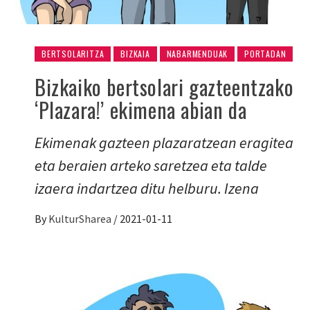
BERTSOLARITZA
BIZKAIA
NABARMENDUAK
PORTADAN
Bizkaiko bertsolari gazteentzako
‘Plazara!’ ekimena abian da
Ekimenak gazteen plazaratzean eragitea
eta beraien arteko saretzea eta talde
izaera indartzea ditu helburu. Izena
By
KulturSharea
/
2021-01-11