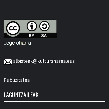
albisteak@kultursharea.eus
Publizitatea
LAGUNTZAILEAK