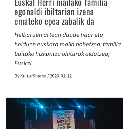
Euskal Herri mailako familia
egonaldi ibiltarian izena
emateko epea zabalik da
Helburuen artean daude haur eta
helduen euskara maila hobetzea; familia
baitako hizkuntza ohiturak aldatzea;
Euskal
By
KulturSharea
/
2026-01-12