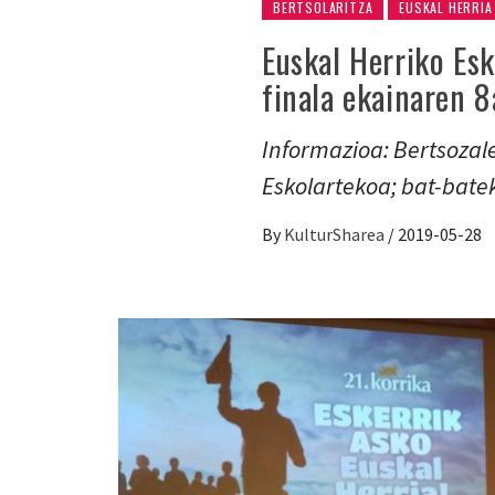
BERTSOLARITZA
EUSKAL HERRIA
Euskal Herriko Esk
finala ekainaren 8
Informazioa: Bertsozal
Eskolartekoa; bat-bate
By
KulturSharea
/
2019-05-28