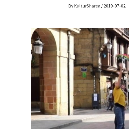
By
KulturSharea
/
2019-07-02