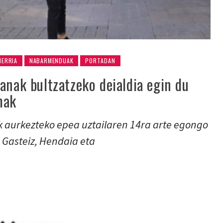
HERRIA
NABARMENDUAK
PORTADAN
anak bultzatzeko deialdia egin du
mak
 aurkezteko epea uztailaren 14ra arte egongo
, Gasteiz, Hendaia eta