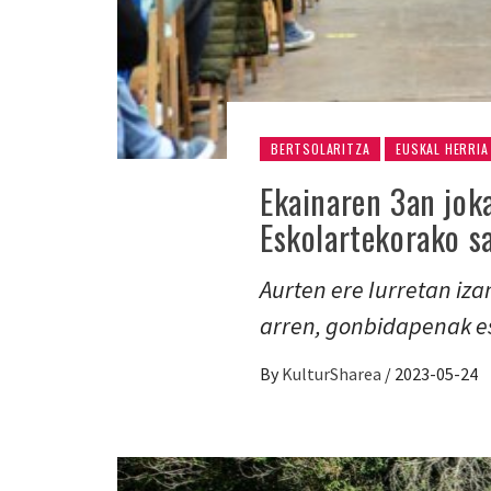
BERTSOLARITZA
EUSKAL HERRIA
Ekainaren 3an jok
Eskolartekorako s
Aurten ere Iurretan iz
arren, gonbidapenak e
By
KulturSharea
/
2023-05-24