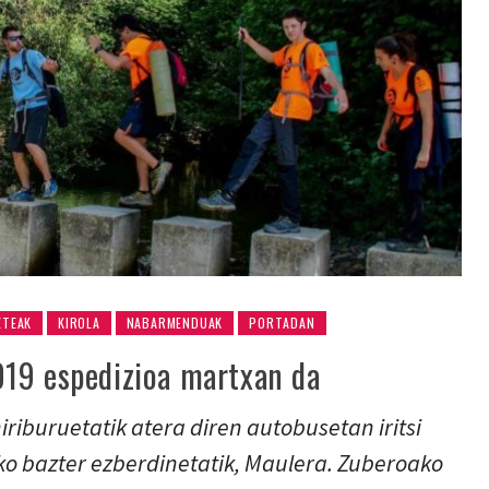
ZTEAK
KIROLA
NABARMENDUAK
PORTADAN
19 espedizioa martxan da
iriburuetatik atera diren autobusetan iritsi
iko bazter ezberdinetatik, Maulera. Zuberoako