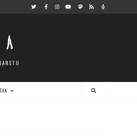
Twitter
Facebook
Instagram
Youtube
Mastodon.eus
RSS
Podcast
EA
HARETU
TAK