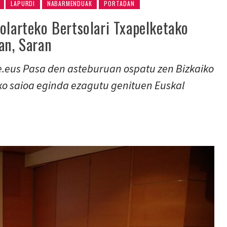
LAPURDI
NABARMENDUAK
PORTADAN
olarteko Bertsolari Txapelketako
an, Saran
e.eus Pasa den asteburuan ospatu zen Bizkaiko
ko saioa eginda ezagutu genituen Euskal