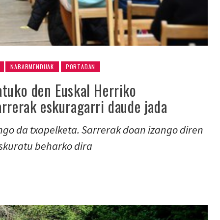
NABARMENDUAK
PORTADAN
atuko den Euskal Herriko
arrerak eskuragarri daude jada
ango da txapelketa. Sarrerak doan izango diren
skuratu beharko dira