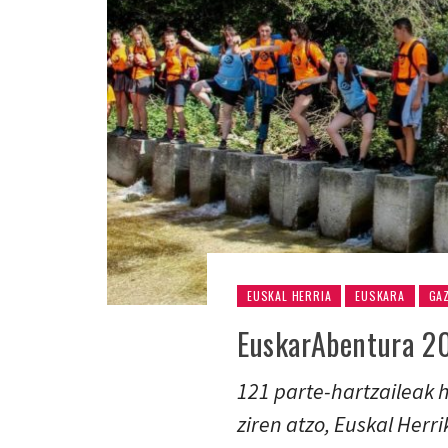
EUSKAL HERRIA
EUSKARA
GA
EuskarAbentura 20
121 parte-hartzaileak h
ziren atzo, Euskal Herr