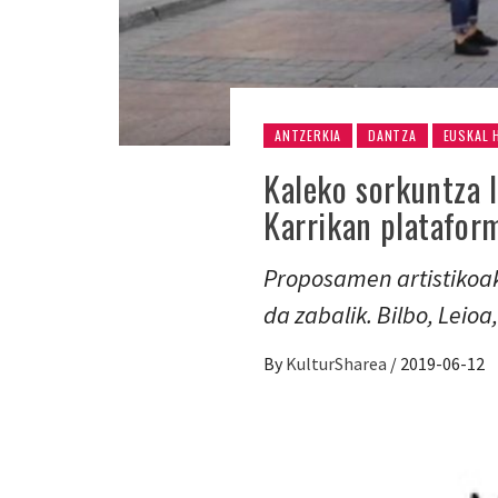
ANTZERKIA
DANTZA
EUSKAL 
Kaleko sorkuntza l
Karrikan platafor
Proposamen artistikoak
da zabalik. Bilbo, Leioa
By
KulturSharea
/
2019-06-12