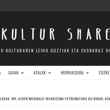
KULTUR SHAR
DU KULTURAREN LEIHO GUZTIAK ETA EUSKARAZ S
A
GAIAK
ATALAK
HERRIALDEKA
ZOZKE
DEAK ‘RIP, AZKEN MUSIKALA’ IKUSKIZUNA ESTREINATUKO DU BIHAR, AT