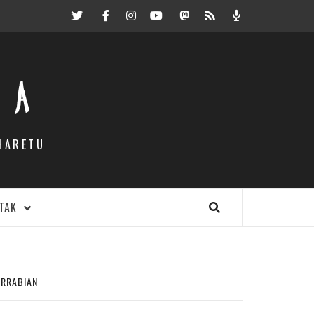
Twitter
Facebook
Instagram
Youtube
Mastodon.eus
RSS
Podcast
EA
HARETU
TAK
ARRABIAN