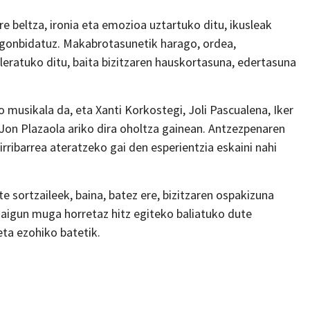
 beltza, ironia eta emozioa uztartuko ditu, ikusleak
a gonbidatuz. Makabrotasunetik harago, ordea,
leratuko ditu, baita bizitzaren hauskortasuna, edertasuna
 musikala da, eta Xanti Korkostegi, Joli Pascualena, Iker
 Jon Plazaola ariko dira oholtza gainean. Antzezpenaren
irribarrea ateratzeko gai den esperientzia eskaini nahi
 sortzaileek, baina, batez ere, bizitzaren ospakizuna
 zaigun muga horretaz hitz egiteko baliatuko dute
ta ezohiko batetik.