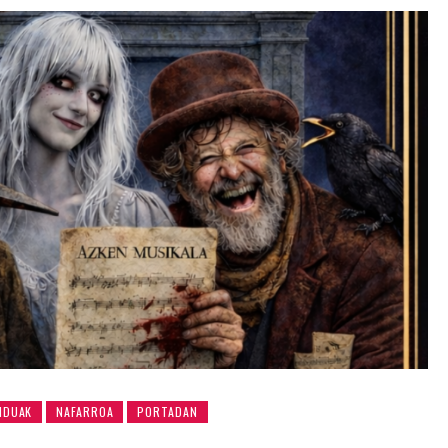
NDUAK
NAFARROA
PORTADAN