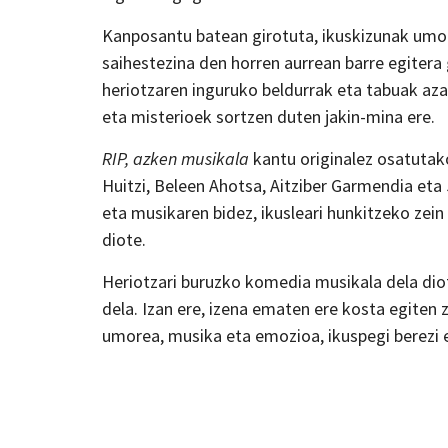
Kanposantu batean girotuta, ikuskizunak umore
saihestezina den horren aurrean barre egiter
heriotzaren inguruko beldurrak eta tabuak aza
eta misterioek sortzen duten jakin-mina ere.
RIP, azken musikala
kantu originalez osatutako
Huitzi, Beleen Ahotsa, Aitziber Garmendia eta
eta musikaren bidez, ikusleari hunkitzeko zein 
diote.
Heriotzari buruzko komedia musikala dela diote
dela. Izan ere, izena ematen ere kosta egiten
umorea, musika eta emozioa, ikuspegi berezi e