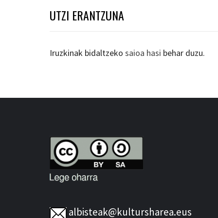
UTZI ERANTZUNA
Iruzkinak bidaltzeko
saioa hasi
behar duzu.
albisteak@kultursharea.eus