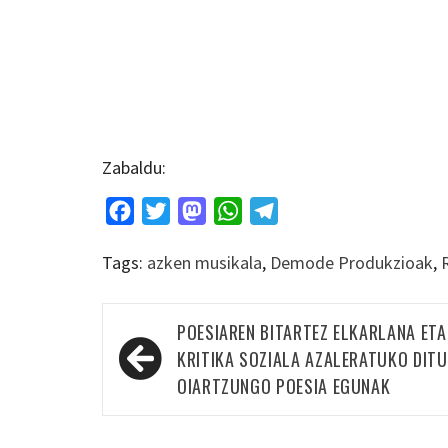
Zabaldu:
Facebook
Twitter
Mastodon
WhatsApp
Telegram
Tags:
azken musikala
,
Demode Produkzioak
,
Bidalketetan
POESIAREN BITARTEZ ELKARLANA ETA
zehar
KRITIKA SOZIALA AZALERATUKO DITU
nabigatu
OIARTZUNGO POESIA EGUNAK