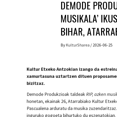
DEMODE PRODUK
MUSIKALA’ IKU
BIHAR, ATARRA
By
KulturSharea
/
2026-06-25
Kultur Etxeko Antzokian izango da estrein
xamurtasuna uztartzen dituen proposamena
bizitzaz.
Demode Produkzioak taldeak
RIP, azken musi
honetan, ekainak 26, Atarrabiako Kultur Etxek
Pascualena arduratu da musika zuzendaritzaz. 
inguruko gogoeta bihurtuko du eszenatokian.