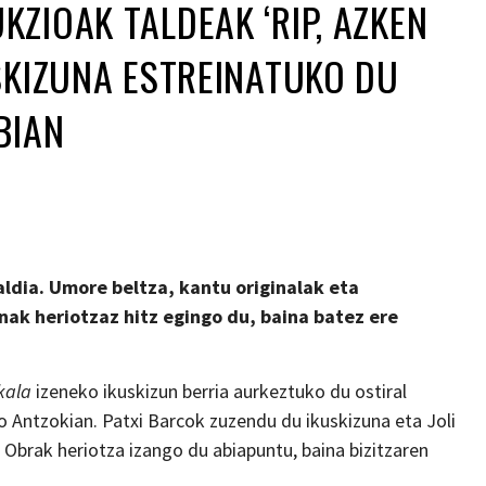
ZIOAK TALDEAK ‘RIP, AZKEN
SKIZUNA ESTREINATUKO DU
BIAN
aldia. Umore beltza, kantu originalak eta
k heriotzaz hitz egingo du, baina batez ere
kala
izeneko ikuskizun berria aurkeztuko du ostiral
o Antzokian. Patxi Barcok zuzendu du ikuskizuna eta Joli
Obrak heriotza izango du abiapuntu, baina bizitzaren