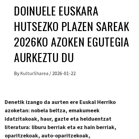
DOINUELE EUSKARA
HUTSEZKO PLAZEN SAREAK
2026KO AZOKEN EGUTEGIA
AURKEZTU DU
By
KulturSharea
/
2026-01-22
Denetik izango da aurten ere Euskal Herriko
azoketan: nobela beltza, emakumeek
idatzitakoak, haur, gazte eta helduentzat
literatura: liburu berriak eta ez hain berriak,
oparitzekoak, auto-oparitzekoak,