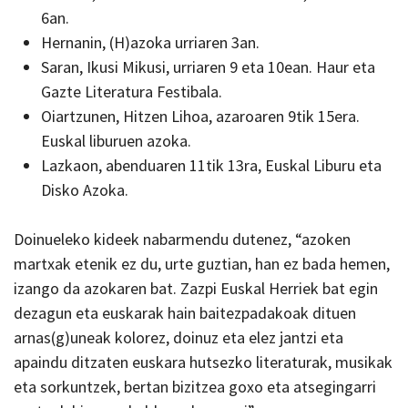
6an.
Hernanin, (H)azoka urriaren 3an.
Saran, Ikusi Mikusi, urriaren 9 eta 10ean. Haur eta
Gazte Literatura Festibala.
Oiartzunen, Hitzen Lihoa, azaroaren 9tik 15era.
Euskal liburuen azoka.
Lazkaon, abenduaren 11tik 13ra, Euskal Liburu eta
Disko Azoka.
Doinueleko kideek nabarmendu dutenez, “azoken
martxak etenik ez du, urte guztian, han ez bada hemen,
izango da azokaren bat. Zazpi Euskal Herriek bat egin
dezagun eta euskarak hain baitezpadakoak dituen
arnas(g)uneak kolorez, doinuz eta elez jantzi eta
apaindu ditzaten euskara hutsezko literaturak, musikak
eta sorkuntzek, bertan bizitzea goxo eta atsegingarri