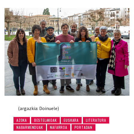
(argazkia: Doinuele)
AZOKA
BESTELAKOAK
EUSKARA
LITERATURA
NABARMENDUAK
NAFARROA
PORTADAN