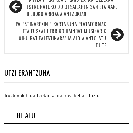
zehar
ESTREINATUKO DU OTSAILAREN 3AN ETA 4AN,
BILBOKO ARRIAGA ANTZOKIAN
nabigatu
PALESTINAREKIN ELKARTASUNA PLATAFORMAK
ETA EUSKAL HERRIKO HAINBAT MUSIKARIK
‘OIHU BAT PALESTINARA’ JAIALDIA ANTOLATU
DUTE
UTZI ERANTZUNA
Iruzkinak bidaltzeko
saioa hasi
behar duzu.
BILATU