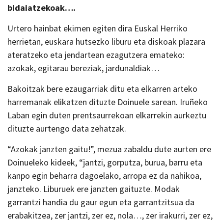
bidaiatzekoak….
Urtero hainbat ekimen egiten dira Euskal Herriko
herrietan, euskara hutsezko liburu eta diskoak plazara
ateratzeko eta jendartean ezagutzera emateko:
azokak, egitarau bereziak, jardunaldiak…
Bakoitzak bere ezaugarriak ditu eta elkarren arteko
harremanak elikatzen dituzte Doinuele sarean. Iruñeko
Laban egin duten prentsaurrekoan elkarrekin aurkeztu
dituzte aurtengo data zehatzak.
“Azokak janzten gaitu!”, mezua zabaldu dute aurten ere
Doinueleko kideek, “jantzi, gorputza, burua, barru eta
kanpo egin beharra dagoelako, arropa ez da nahikoa,
janzteko. Liburuek ere janzten gaituzte. Modak
garrantzi handia du gaur egun eta garrantzitsua da
erabakitzea, zer jantzi, zer ez, nola…, zer irakurri, zer ez,