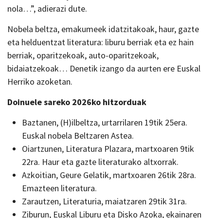
nola…”, adierazi dute.
Nobela beltza, emakumeek idatzitakoak, haur, gazte
eta helduentzat literatura: liburu berriak eta ez hain
berriak, oparitzekoak, auto-oparitzekoak,
bidaiatzekoak… Denetik izango da aurten ere Euskal
Herriko azoketan.
Doinuele sareko 2026ko hitzorduak
Baztanen, (H)ilbeltza, urtarrilaren 19tik 25era.
Euskal nobela Beltzaren Astea.
Oiartzunen, Literatura Plazara, martxoaren 9tik
22ra. Haur eta gazte literaturako altxorrak.
Azkoitian, Geure Gelatik, martxoaren 26tik 28ra.
Emazteen literatura.
Zarautzen, Literaturia, maiatzaren 29tik 31ra.
Ziburun, Euskal Liburu eta Disko Azoka, ekainaren