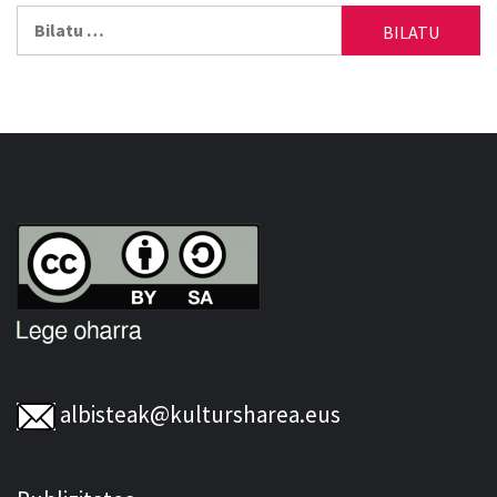
Bilatu:
albisteak@kultursharea.eus