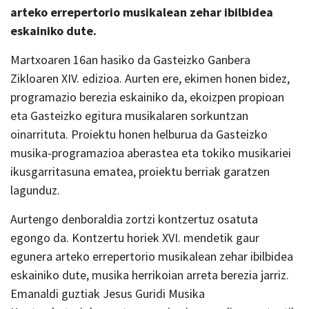
arteko errepertorio musikalean zehar ibilbidea
eskainiko dute.
Martxoaren 16an hasiko da Gasteizko Ganbera
Zikloaren XIV. edizioa. Aurten ere, ekimen honen bidez,
programazio berezia eskainiko da, ekoizpen propioan
eta Gasteizko egitura musikalaren sorkuntzan
oinarrituta. Proiektu honen helburua da Gasteizko
musika-programazioa aberastea eta tokiko musikariei
ikusgarritasuna ematea, proiektu berriak garatzen
lagunduz.
Aurtengo denboraldia zortzi kontzertuz osatuta
egongo da. Kontzertu horiek XVI. mendetik gaur
egunera arteko errepertorio musikalean zehar ibilbidea
eskainiko dute, musika herrikoian arreta berezia jarriz.
Emanaldi guztiak Jesus Guridi Musika