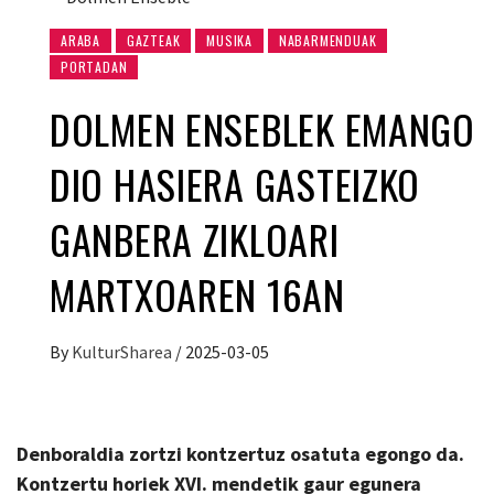
ARABA
GAZTEAK
MUSIKA
NABARMENDUAK
PORTADAN
DOLMEN ENSEBLEK EMANGO
DIO HASIERA GASTEIZKO
GANBERA ZIKLOARI
MARTXOAREN 16AN
By
KulturSharea
/
2025-03-05
Denboraldia zortzi kontzertuz osatuta egongo da.
Kontzertu horiek XVI. mendetik gaur egunera