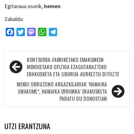
Egitaraua osorik,
hemen
.
Zabaldu:
Facebook
Twitter
Mastodon
WhatsApp
Telegram
Bidalketetan
KONTSERBA-FABRIKETAKO EMAKUMEEN
zehar
MENDEETAKO OFIZIOA EZAGUTARAZTEKO
ERAKUSKETA ETA LIBURUA AURKEZTU DITUZTE
nabigatu
MENDI URRUZUNO ARGAZKILARIAK ‘HAMAIKA
EMAKUME*, HAMAIKA ERRONKA’ ERAKUSKETA
PARATU DU DONOSTIAN
UTZI ERANTZUNA