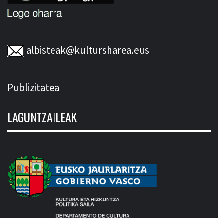
albisteak@kultursharea.eus
Publizitatea
LAGUNTZAILEAK