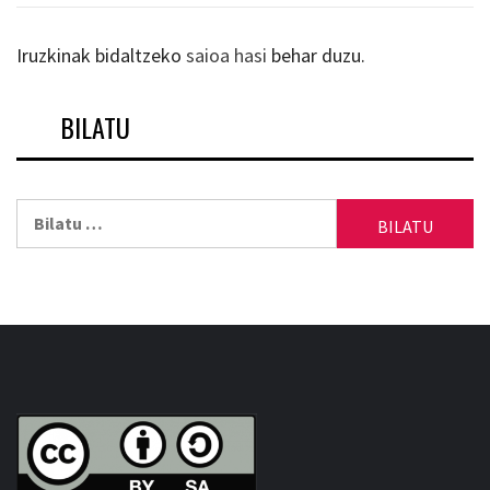
Iruzkinak bidaltzeko
saioa hasi
behar duzu.
BILATU
Bilatu: