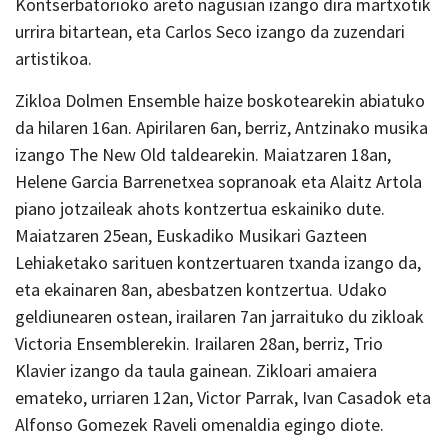
Kontserbatorioko areto nagusian izango dira martxotik
urrira bitartean, eta Carlos Seco izango da zuzendari
artistikoa.
Zikloa Dolmen Ensemble haize boskotearekin abiatuko
da hilaren 16an. Apirilaren 6an, berriz, Antzinako musika
izango The New Old taldearekin. Maiatzaren 18an,
Helene Garcia Barrenetxea sopranoak eta Alaitz Artola
piano jotzaileak ahots kontzertua eskainiko dute.
Maiatzaren 25ean, Euskadiko Musikari Gazteen
Lehiaketako sarituen kontzertuaren txanda izango da,
eta ekainaren 8an, abesbatzen kontzertua. Udako
geldiunearen ostean, irailaren 7an jarraituko du zikloak
Victoria Ensemblerekin. Irailaren 28an, berriz, Trio
Klavier izango da taula gainean. Zikloari amaiera
emateko, urriaren 12an, Victor Parrak, Ivan Casadok eta
Alfonso Gomezek Raveli omenaldia egingo diote.