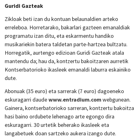
Guridi Gazteak
Zikloak beti izan du kontuan belaunaldien arteko
erreleboa. Horretarako, bakarlari gazteen emanaldiak
programatu izan ditu, eta eskarmentu handiko
musikariekin batera taldetan parte-hartzea bultzatu.
Horregatik, aurtengo edizioan Guridi Gazteak atala
mantendu da; hau da, kontzertu bakoitzaren aurretik
Kontserbatorioko ikasleek emanaldi laburra eskainiko
dute.
Abonuak (35 euro) eta sarrerak (7 euro) dagoeneko
eskuragarri daude
www.entradium.com
webgunean.
Gainera, kontserbatorioko sarreran, kontzertu bakoitza
hasi baino ordubete lehenago arte egongo dira
eskuragarri. 30 urtetik beherako ikasleek eta
langabetuek doan sartzeko aukera izango dute.