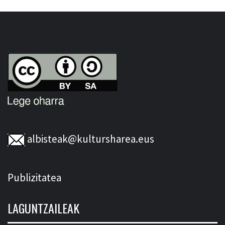
albisteak@kultursharea.eus
Publizitatea
LAGUNTZAILEAK