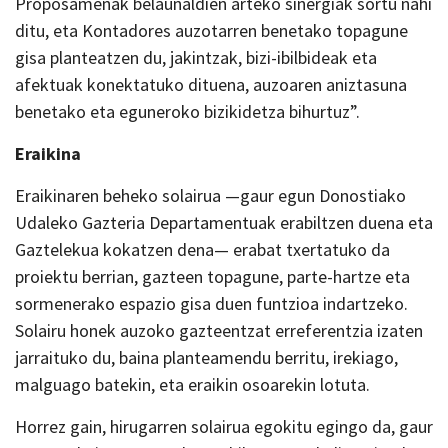
Proposamenak belaunaldien arteko sinergiak sortu nahi
ditu, eta Kontadores auzotarren benetako topagune
gisa planteatzen du, jakintzak, bizi-ibilbideak eta
afektuak konektatuko dituena, auzoaren aniztasuna
benetako eta eguneroko bizikidetza bihurtuz”.
Eraikina
Eraikinaren beheko solairua —gaur egun Donostiako
Udaleko Gazteria Departamentuak erabiltzen duena eta
Gaztelekua kokatzen dena— erabat txertatuko da
proiektu berrian, gazteen topagune, parte-hartze eta
sormenerako espazio gisa duen funtzioa indartzeko.
Solairu honek auzoko gazteentzat erreferentzia izaten
jarraituko du, baina planteamendu berritu, irekiago,
malguago batekin, eta eraikin osoarekin lotuta.
Horrez gain, hirugarren solairua egokitu egingo da, gaur