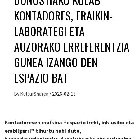
KONTADORES, ERAIKIN-
LABORATEGI ETA
AUZORAKO ERREFERENTZIA
GUNEA IZANGO DEN
ESPAZIO BAT
By
KulturSharea
/
2026-02-13
Kontadoresen eraikina “espazio ireki, inklusibo eta
erabilgarri” bihurtu nahi dute,