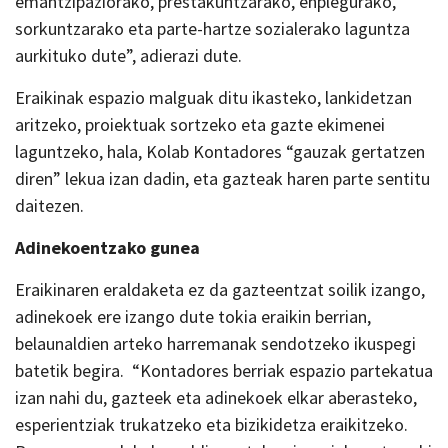
emantzipaziorako, prestakuntzarako, enplegurako,
sorkuntzarako eta parte-hartze sozialerako laguntza
aurkituko dute”, adierazi dute.
Eraikinak espazio malguak ditu ikasteko, lankidetzan
aritzeko, proiektuak sortzeko eta gazte ekimenei
laguntzeko, hala, Kolab Kontadores “gauzak gertatzen
diren” lekua izan dadin, eta gazteak haren parte sentitu
daitezen.
Adinekoentzako gunea
Eraikinaren eraldaketa ez da gazteentzat soilik izango,
adinekoek ere izango dute tokia eraikin berrian,
belaunaldien arteko harremanak sendotzeko ikuspegi
batetik begira. “Kontadores berriak espazio partekatua
izan nahi du, gazteek eta adinekoek elkar aberasteko,
esperientziak trukatzeko eta bizikidetza eraikitzeko.