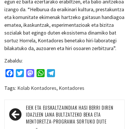
egun ez baita ezertarako erabiltzen, eta balio anitzekoa
izango da. “Helburua da eraikinari kultura, prestakuntza
eta komunitate ekimenak hartzeko gaitasun handiagoa
ematea, ikaskuntzak, esperimentazioak eta bizitza
sozialak bat egingo duten ekosistema dinamiko bat
sortuz Horrela, Kontadores benetako hiri-laborategi
bilakatuko da, auzoaren eta hiri osoaren zerbitzura”.
Zabaldu:
Facebook
Twitter
Mastodon
WhatsApp
Telegram
Tags:
Kolab Kontadores
,
Kontadores
Bidalketetan
EIEK ETA EUSKALTZAINDIAK HASI BERRI DIREN
zehar
IDAZLEEN LANA BULTZATZEKO BEKA ETA
MENTORETZA-PROGRAMA SORTUKO DUTE
nabigatu