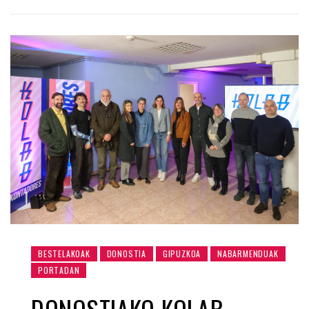
BESTELAKOAK
DONOSTIA
GIPUZKOA
NABARMENDUAK
PORTADAN
DONOSTIAKO KOLAB