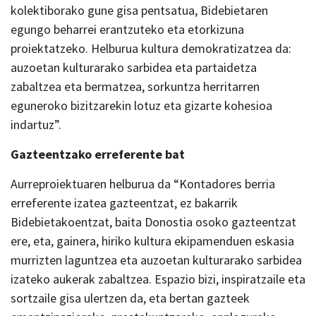
kolektiborako gune gisa pentsatua, Bidebietaren
egungo beharrei erantzuteko eta etorkizuna
proiektatzeko. Helburua kultura demokratizatzea da:
auzoetan kulturarako sarbidea eta partaidetza
zabaltzea eta bermatzea, sorkuntza herritarren
eguneroko bizitzarekin lotuz eta gizarte kohesioa
indartuz”.
Gazteentzako erreferente bat
Aurreproiektuaren helburua da “Kontadores berria
erreferente izatea gazteentzat, ez bakarrik
Bidebietakoentzat, baita Donostia osoko gazteentzat
ere, eta, gainera, hiriko kultura ekipamenduen eskasia
murrizten laguntzea eta auzoetan kulturarako sarbidea
izateko aukerak zabaltzea. Espazio bizi, inspiratzaile eta
sortzaile gisa ulertzen da, eta bertan gazteek