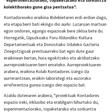
“esperimentaziorako, topaketarako eta sorkuntza
kolektiborako gune gisa pentsatua”.
Kontadoreseko eraikina Bidebietaren erdi-erdian dago,
eta etapa berri bati ekingo dio aurki. Luzaroan martxan
egon ondoren, egungo espazioak bere zikloa bete du.
Horregatik, Gipuzkoako Foru Aldundiko Kultura
Departamentuak eta Donostiako Udaleko Gazteria
Zinegotzigoak prentsaurreko bat egin dute gaur
eraikinean bertan, hura egokitzeko eta aktibatzeko
aurreproiektuaren berri emateko. Aurreproiektuaren
arabera, eraikina Kolab Kontadores izango da
aurrerantzean, eraikin-laborategi eta auzorako
erreferentzia gunea izango den espazio bat.
Azaldu dutenaren arabera, “proiektuak Kontadores
espazio ireki, inklusibo eta erabilgarri bihurtuko du,
esperimentaziorako, topaketarako eta sorkuntza