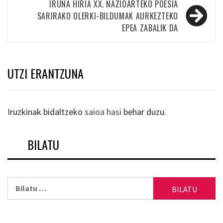
IRUÑA HIRIA XX. NAZIOARTEKO POESIA
SARIRAKO OLERKI-BILDUMAK AURKEZTEKO
EPEA ZABALIK DA
UTZI ERANTZUNA
Iruzkinak bidaltzeko
saioa hasi
behar duzu.
BILATU
Bilatu: