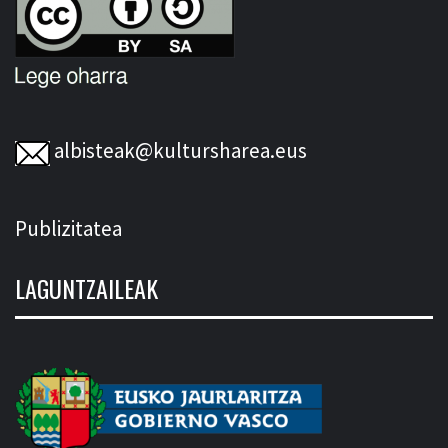
albisteak@kultursharea.eus
Publizitatea
LAGUNTZAILEAK