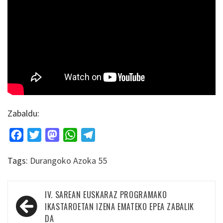
Zabaldu:
Facebook
Twitter
Mastodon
WhatsApp
Telegram
Tags:
Durangoko Azoka 55
Bidalketetan
IV. SAREAN EUSKARAZ PROGRAMAKO
zehar
IKASTAROETAN IZENA EMATEKO EPEA ZABALIK
DA