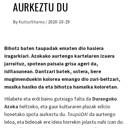
AURKEZTU DU
By
KulturSharea
/
2020-10-29
Bihotz baten taupadak ematen dio hasiera
iragarkiari. Azokako aurtengo kartelaren izaera
jarraituz, spotean paisaia grisa ageri da,
isiltasunean. Dantzari batek, ostera, bere
mugimenduekin kolorea emango dio zuri-beltzari,
musika hasiko da eta bihotza hamaika koloretan.
Hilabete eta erdi baino gutxiago falta da
Durangoko
Azoka
heltzeko, eta gaur kulturaren plazak edizio
honetako spota aurkeztu du.
TaupaDA!
da aurtengo
leloa, eta bideoak ere ideia horrekin jolastu nahi izan du: