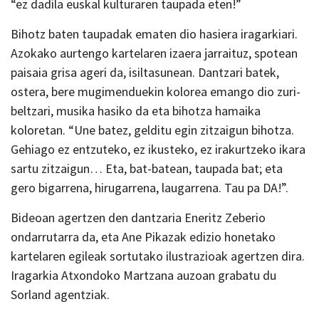
“ez dadila euskal kulturaren taupada eten!”
Bihotz baten taupadak ematen dio hasiera iragarkiari.
Azokako aurtengo kartelaren izaera jarraituz, spotean
paisaia grisa ageri da, isiltasunean. Dantzari batek,
ostera, bere mugimenduekin kolorea emango dio zuri-
beltzari, musika hasiko da eta bihotza hamaika
koloretan. “Une batez, gelditu egin zitzaigun bihotza.
Gehiago ez entzuteko, ez ikusteko, ez irakurtzeko ikara
sartu zitzaigun… Eta, bat-batean, taupada bat; eta
gero bigarrena, hirugarrena, laugarrena. Tau pa DA!”.
Bideoan agertzen den dantzaria Eneritz Zeberio
ondarrutarra da, eta Ane Pikazak edizio honetako
kartelaren egileak sortutako ilustrazioak agertzen dira.
Iragarkia Atxondoko Martzana auzoan grabatu du
Sorland agentziak.