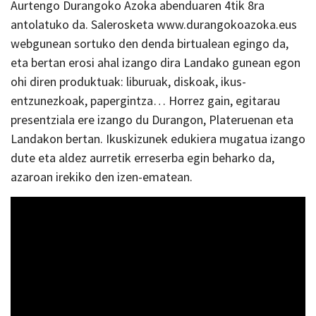
Aurtengo Durangoko Azoka abenduaren 4tik 8ra
antolatuko da. Salerosketa www.durangokoazoka.eus
webgunean sortuko den denda birtualean egingo da,
eta bertan erosi ahal izango dira Landako gunean egon
ohi diren produktuak: liburuak, diskoak, ikus-
entzunezkoak, papergintza… Horrez gain, egitarau
presentziala ere izango du Durangon, Plateruenan eta
Landakon bertan. Ikuskizunek edukiera mugatua izango
dute eta aldez aurretik erreserba egin beharko da,
azaroan irekiko den izen-ematean.