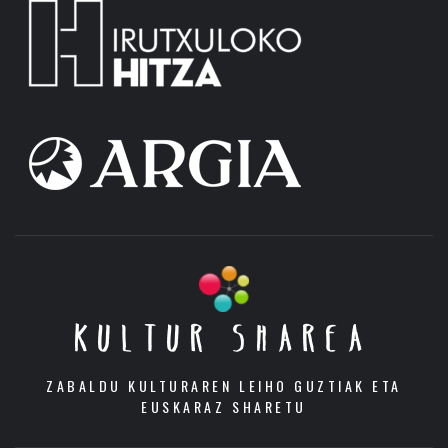
KULTUR SHAREA
ZABALDU KULTURAREN LEIHO GUZTIAK ETA
EUSKARAZ SHARETU