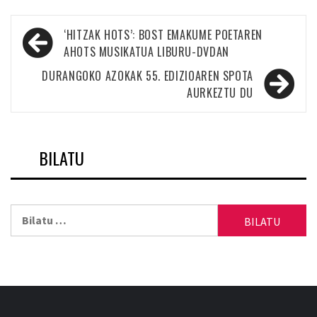
Bidalketetan
‘HITZAK HOTS’: BOST EMAKUME POETAREN
zehar
AHOTS MUSIKATUA LIBURU-DVDAN
nabigatu
DURANGOKO AZOKAK 55. EDIZIOAREN SPOTA
AURKEZTU DU
BILATU
Bilatu: