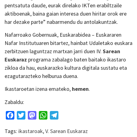
pentsatuta daude, eurak direlako IKTen erabiltzaile
aktiboenak, baina gaian interesa duen hiritar orok ere
har dezake parte” nabarmendu du antolakuntzak.
Nafarroako Gobernuak, Euskarabidea – Euskararen
Nafar Institutuaren bitartez, hainbat Udaletako euskara
zerbitzuen laguntzaz martxan jarri duen IV.
Sarean
Euskaraz
programa zabalago baten baitako ikastaro
zikloa da hau, euskarazko kultura digitala sustatu eta
ezagutarazteko helburua duena.
Ikastaroetan izena emateko,
hemen
.
Zabaldu:
Facebook
Twitter
Mastodon
WhatsApp
Telegram
Tags:
ikastaroak
,
V. Sarean Euskaraz