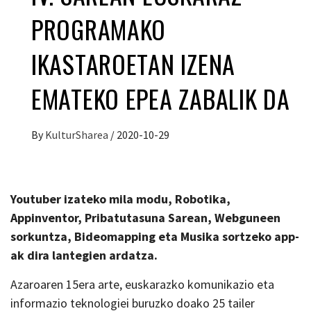
PROGRAMAKO
IKASTAROETAN IZENA
EMATEKO EPEA ZABALIK DA
By
KulturSharea
/
2020-10-29
Youtuber izateko mila modu, Robotika,
Appinventor, Pribatutasuna Sarean, Webguneen
sorkuntza, Bideomapping eta Musika sortzeko app-
ak dira lantegien ardatza.
Azaroaren 15era arte, euskarazko komunikazio eta
informazio teknologiei buruzko doako 25 tailer