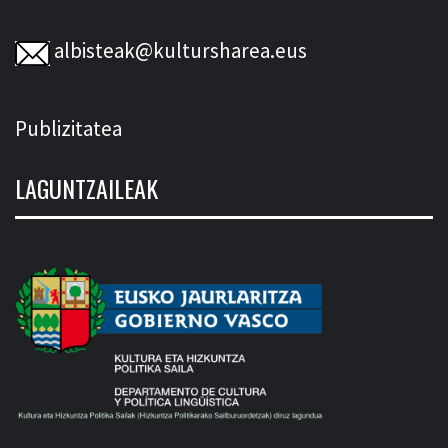
albisteak@kultursharea.eus
Publizitatea
LAGUNTZAILEAK