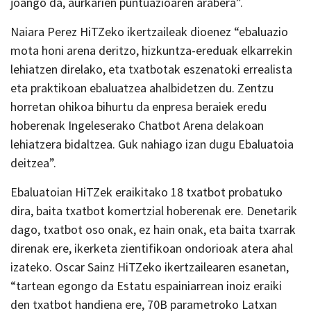
joango da, aurkarien puntuazioaren arabera”.
Naiara Perez HiTZeko ikertzaileak dioenez “ebaluazio
mota honi arena deritzo, hizkuntza-ereduak elkarrekin
lehiatzen direlako, eta txatbotak eszenatoki errealista
eta praktikoan ebaluatzea ahalbidetzen du. Zentzu
horretan ohikoa bihurtu da enpresa beraiek eredu
hoberenak Ingeleserako Chatbot Arena delakoan
lehiatzera bidaltzea. Guk nahiago izan dugu Ebaluatoia
deitzea”.
Ebaluatoian HiTZek eraikitako 18 txatbot probatuko
dira, baita txatbot komertzial hoberenak ere. Denetarik
dago, txatbot oso onak, ez hain onak, eta baita txarrak
direnak ere, ikerketa zientifikoan ondorioak atera ahal
izateko. Oscar Sainz HiTZeko ikertzailearen esanetan,
“tartean egongo da Estatu espainiarrean inoiz eraiki
den txatbot handiena ere, 70B parametroko Latxan