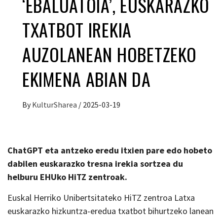
‘EBALUATOIA’, EUSKARAZKO
TXATBOT IREKIA
AUZOLANEAN HOBETZEKO
EKIMENA ABIAN DA
By
KulturSharea
/
2025-03-19
ChatGPT eta antzeko eredu itxien pare edo hobeto
dabilen euskarazko tresna irekia sortzea du
helburu EHUko HiTZ zentroak.
Euskal Herriko Unibertsitateko HiTZ zentroa Latxa
euskarazko hizkuntza-eredua txatbot bihurtzeko lanean