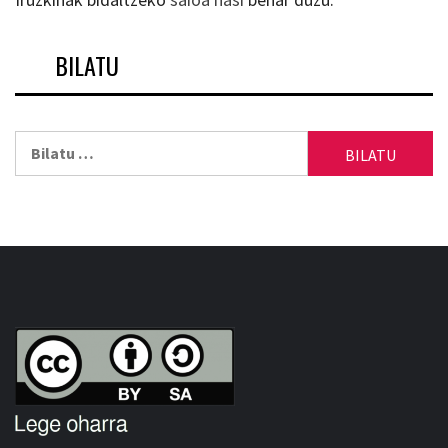
BILATU
Bilatu: