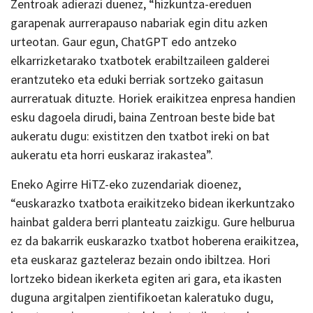
Zentroak adierazi duenez, “hizkuntza-ereduen
garapenak aurrerapauso nabariak egin ditu azken
urteotan. Gaur egun, ChatGPT edo antzeko
elkarrizketarako txatbotek erabiltzaileen galderei
erantzuteko eta eduki berriak sortzeko gaitasun
aurreratuak dituzte. Horiek eraikitzea enpresa handien
esku dagoela dirudi, baina Zentroan beste bide bat
aukeratu dugu: existitzen den txatbot ireki on bat
aukeratu eta horri euskaraz irakastea”.
Eneko Agirre HiTZ-eko zuzendariak dioenez,
“euskarazko txatbota eraikitzeko bidean ikerkuntzako
hainbat galdera berri planteatu zaizkigu. Gure helburua
ez da bakarrik euskarazko txatbot hoberena eraikitzea,
eta euskaraz gazteleraz bezain ondo ibiltzea. Hori
lortzeko bidean ikerketa egiten ari gara, eta ikasten
duguna argitalpen zientifikoetan kaleratuko dugu,