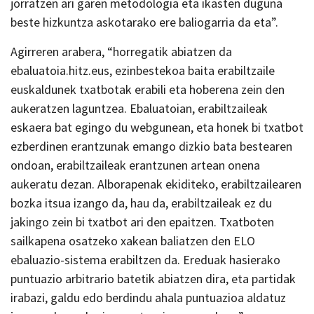
jorratzen ari garen metodologia eta ikasten duguna
beste hizkuntza askotarako ere baliogarria da eta”.
Agirreren arabera, “horregatik abiatzen da
ebaluatoia.hitz.eus, ezinbestekoa baita erabiltzaile
euskaldunek txatbotak erabili eta hoberena zein den
aukeratzen laguntzea. Ebaluatoian, erabiltzaileak
eskaera bat egingo du webgunean, eta honek bi txatbot
ezberdinen erantzunak emango dizkio bata bestearen
ondoan, erabiltzaileak erantzunen artean onena
aukeratu dezan. Alborapenak ekiditeko, erabiltzailearen
bozka itsua izango da, hau da, erabiltzaileak ez du
jakingo zein bi txatbot ari den epaitzen. Txatboten
sailkapena osatzeko xakean baliatzen den ELO
ebaluazio-sistema erabiltzen da. Ereduak hasierako
puntuazio arbitrario batetik abiatzen dira, eta partidak
irabazi, galdu edo berdindu ahala puntuazioa aldatuz