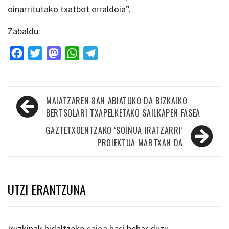
oinarritutako txatbot erraldoia”.
Zabaldu:
Facebook
Twitter
Mastodon
WhatsApp
Telegram
Bidalketetan
MAIATZAREN 8AN ABIATUKO DA BIZKAIKO
zehar
BERTSOLARI TXAPELKETAKO SAILKAPEN FASEA
nabigatu
GAZTETXOENTZAKO ‘SOINUA IRATZARRI’
PROIEKTUA MARTXAN DA
UTZI ERANTZUNA
Iruzkinak bidaltzeko
saioa hasi
behar duzu.