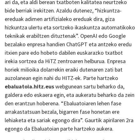
ari da, eta aldi berean txatboten kalitatea neurtzeko
bide berriak irekitzen. Azaldu dutenez, “hizkuntza-
ereduak adimen artifizialeko ereduak dira, giza
hizkuntza ulertu eta sortzeko ikaskuntza automatikoko
teknikak erabiltzen dituztenak”. OpenAI edo Google
bezalako enpresa handien ChatGPT eta antzeko eredu
itxien pare edo hobeto dabilen euskarazko txatbot
irekia sortzea da HiTZ zentroaren helburua. Enpresa
horiek milioika dolarrekin eraiki dutenaren zati bat
auzolanean egin nahi du HITZ-ek. Parte hartzeko
ebaluatoia.hitz.eus
webgunean sartu beharko da,
galdera edo eskaera egin, eta aukeratu beharko da zein
den erantzun hoberena. “Ebaluatoiaren lehen fase
arrakastatsuan bezala, bigarren fase honetan ere
lehiaketa eta sariak egongo dira”. Gaurtik apirilaren 2ra
egongo da Ebaluatoian parte hartzeko aukera.