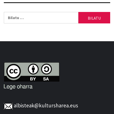
Bilatu:
albisteak@kultursharea.eus