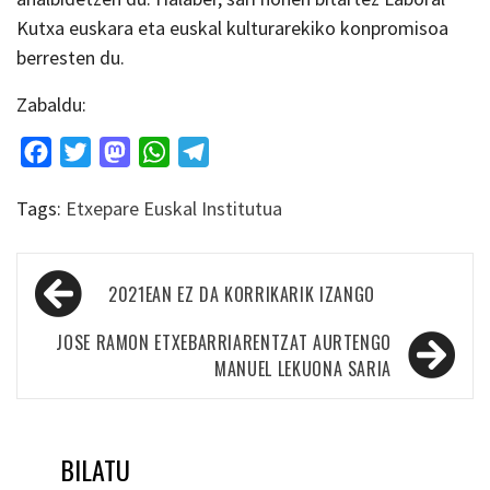
Kutxa euskara eta euskal kulturarekiko konpromisoa
berresten du.
Zabaldu:
Facebook
Twitter
Mastodon
WhatsApp
Telegram
Tags:
Etxepare Euskal Institutua
Bidalketetan
2021EAN EZ DA KORRIKARIK IZANGO
zehar
nabigatu
JOSE RAMON ETXEBARRIARENTZAT AURTENGO
MANUEL LEKUONA SARIA
BILATU