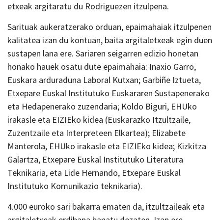
etxeak argitaratu du Rodriguezen itzulpena.
Sarituak aukeratzerako orduan, epaimahaiak itzulpenen
kalitatea izan du kontuan, baita argitaletxeak egin duen
sustapen lana ere. Sariaren seigarren edizio honetan
honako hauek osatu dute epaimahaia: Inaxio Garro,
Euskara arduraduna Laboral Kutxan; Garbiñe Iztueta,
Etxepare Euskal Institutuko Euskararen Sustapenerako
eta Hedapenerako zuzendaria; Koldo Biguri, EHUko
irakasle eta EIZIEko kidea (Euskarazko Itzultzaile,
Zuzentzaile eta Interpreteen Elkartea); Elizabete
Manterola, EHUko irakasle eta EIZIEko kidea; Kizkitza
Galartza, Etxepare Euskal Institutuko Literatura
Teknikaria, eta Lide Hernando, Etxepare Euskal
Institutuko Komunikazio teknikaria).
4.000 euroko sari bakarra ematen da, itzultzaileak eta
argitaletxeak erdibana banatu dezaten. Izan ere,