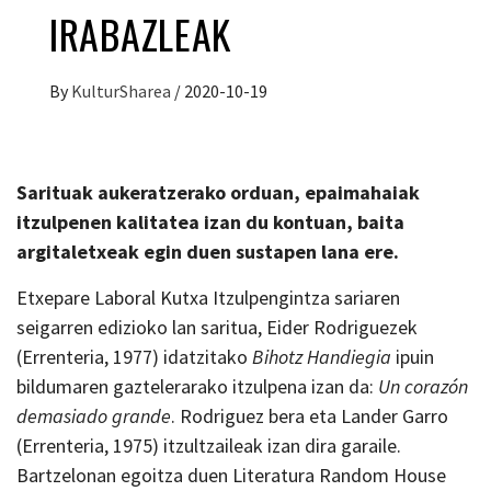
IRABAZLEAK
By
KulturSharea
/
2020-10-19
Sarituak aukeratzerako orduan, epaimahaiak
itzulpenen kalitatea izan du kontuan, baita
argitaletxeak egin duen sustapen lana ere.
Etxepare Laboral Kutxa Itzulpengintza sariaren
seigarren edizioko lan saritua, Eider Rodriguezek
(Errenteria, 1977) idatzitako
Bihotz Handiegia
ipuin
bildumaren gaztelerarako itzulpena izan da:
Un corazón
demasiado grande
. Rodriguez bera eta Lander Garro
(Errenteria, 1975) itzultzaileak izan dira garaile.
Bartzelonan egoitza duen Literatura Random House