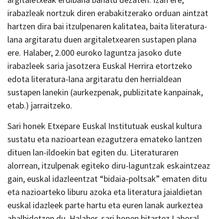
irabazleak nortzuk diren erabakitzerako orduan aintzat
hartzen dira bai itzulpenaren kalitatea, baita literatura-
lana argitaratu duen argitaletxearen sustapen plana
ere. Halaber, 2.000 euroko laguntza jasoko dute
irabazleek saria jasotzera Euskal Herrira etortzeko
edota literatura-lana argitaratu den herrialdean
sustapen lanekin (aurkezpenak, publizitate kanpainak,
etab.) jarraitzeko.
Sari honek Etxepare Euskal Institutuak euskal kultura
sustatu eta nazioartean ezagutzera emateko lantzen
dituen lan-ildoekin bat egiten du. Literaturaren
alorrean, itzulpenak egiteko diru-laguntzak eskaintzeaz
gain, euskal idazleentzat “bidaia-poltsak” ematen ditu
eta nazioarteko liburu azoka eta literatura jaialdietan
euskal idazleek parte hartu eta euren lanak aurkeztea
ahalbidetzen du. Halaber, sari honen bitartez Laboral