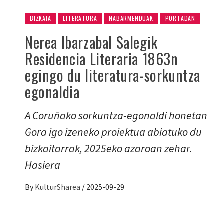
BIZKAIA
LITERATURA
NABARMENDUAK
PORTADAN
Nerea Ibarzabal Salegik
Residencia Literaria 1863n
egingo du literatura-sorkuntza
egonaldia
A Coruñako sorkuntza-egonaldi honetan
Gora igo izeneko proiektua abiatuko du
bizkaitarrak, 2025eko azaroan zehar.
Hasiera
By
KulturSharea
/
2025-09-29