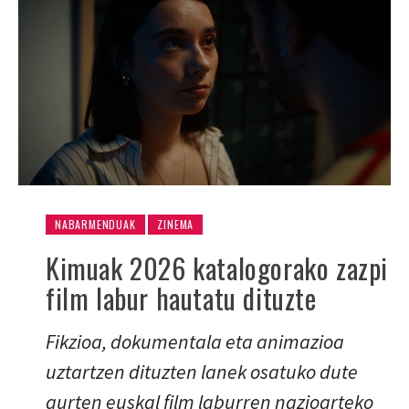
NABARMENDUAK
ZINEMA
Kimuak 2026 katalogorako zazpi
film labur hautatu dituzte
Fikzioa, dokumentala eta animazioa
uztartzen dituzten lanek osatuko dute
aurten euskal film laburren nazioarteko