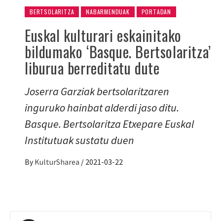
BERTSOLARITZA
NABARMENDUAK
PORTADAN
Euskal kulturari eskainitako
bildumako ‘Basque. Bertsolaritza’
liburua berreditatu dute
Joserra Garziak bertsolaritzaren
inguruko hainbat alderdi jaso ditu.
Basque. Bertsolaritza Etxepare Euskal
Institutuak sustatu duen
By
KulturSharea
/
2021-03-22