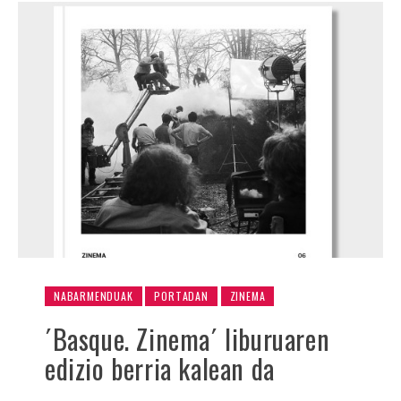
NABARMENDUAK
PORTADAN
ZINEMA
´Basque. Zinema´ liburuaren
edizio berria kalean da