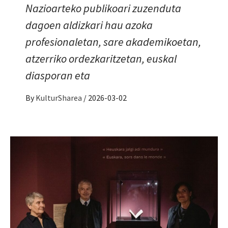
Nazioarteko publikoari zuzenduta
dagoen aldizkari hau azoka
profesionaletan, sare akademikoetan,
atzerriko ordezkaritzetan, euskal
diasporan eta
By
KulturSharea
/
2026-03-02