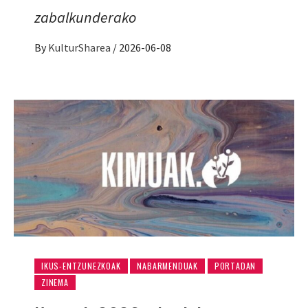
zabalkunderako
By
KulturSharea
/
2026-06-08
IKUS-ENTZUNEZKOAK
NABARMENDUAK
PORTADAN
ZINEMA