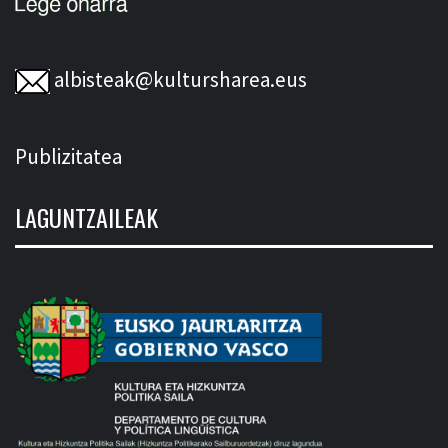
albisteak@kultursharea.eus
Publizitatea
LAGUNTZAILEAK