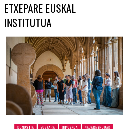
ETXEPARE EUSKAL
INSTITUTUA
DONOSTIA
EUSKARA
GIPUZKOA
NABARMENDUAK