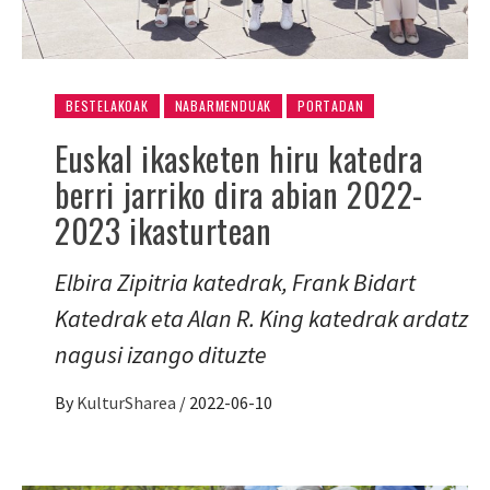
BESTELAKOAK
NABARMENDUAK
PORTADAN
Euskal ikasketen hiru katedra
berri jarriko dira abian 2022-
2023 ikasturtean
Elbira Zipitria katedrak, Frank Bidart
Katedrak eta Alan R. King katedrak ardatz
nagusi izango dituzte
By
KulturSharea
/
2022-06-10