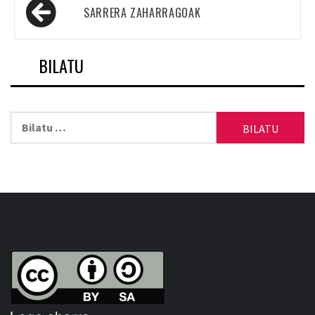
Sarreren
SARRERA ZAHARRAGOAK
nabigazioa
BILATU
Bilatu: