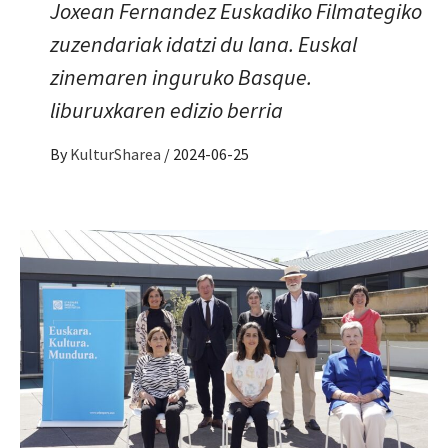
Joxean Fernandez Euskadiko Filmategiko
zuzendariak idatzi du lana. Euskal
zinemaren inguruko Basque.
liburuxkaren edizio berria
By
KulturSharea
/
2024-06-25