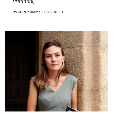
Primitiae,
By
KulturSharea
/
2025-10-13