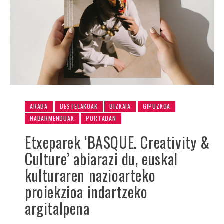
ARABA
BESTELAKOAK
BIZKAIA
GIPUZKOA
NABARMENDUAK
PORTADAN
Etxeparek ‘BASQUE. Creativity &
Culture’ abiarazi du, euskal
kulturaren nazioarteko
proiekzioa indartzeko
argitalpena