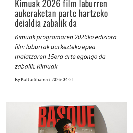
Kimuak 2026 film laburren
aukeraketan parte hartzeko
deialdia zabalik da
Kimuak programaren 2026ko ediziora
film laburrak aurkezteko epea
maiatzaren 15era arte egongo da
zabalik. Kimuak
By
KulturSharea
/
2026-04-21