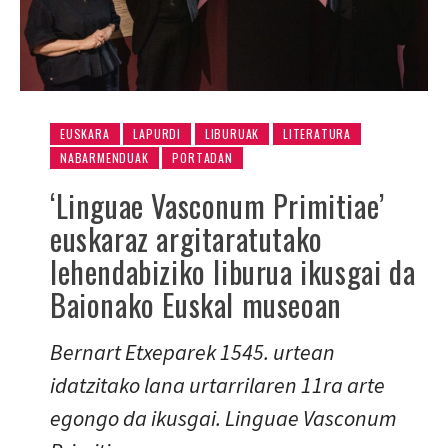
EUSKARA
LAPURDI
LIBURUAK
LITERATURA
NABARMENDUAK
PORTADAN
‘Linguae Vasconum Primitiae’
euskaraz argitaratutako
lehendabiziko liburua ikusgai da
Baionako Euskal museoan
Bernart Etxeparek 1545. urtean
idatzitako lana urtarrilaren 11ra arte
egongo da ikusgai. Linguae Vasconum