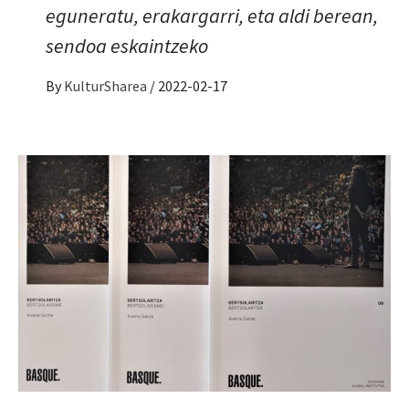
eguneratu, erakargarri, eta aldi berean,
sendoa eskaintzeko
By
KulturSharea
/
2022-02-17