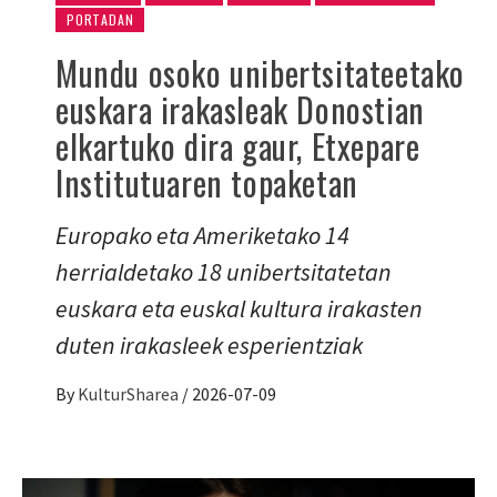
PORTADAN
Mundu osoko unibertsitateetako
euskara irakasleak Donostian
elkartuko dira gaur, Etxepare
Institutuaren topaketan
Europako eta Ameriketako 14
herrialdetako 18 unibertsitatetan
euskara eta euskal kultura irakasten
duten irakasleek esperientziak
By
KulturSharea
/
2026-07-09