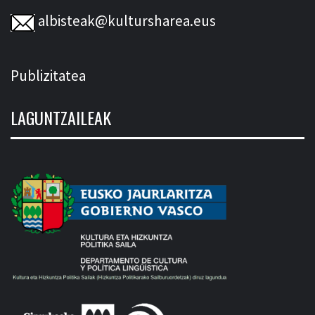
albisteak@kultursharea.eus
Publizitatea
LAGUNTZAILEAK