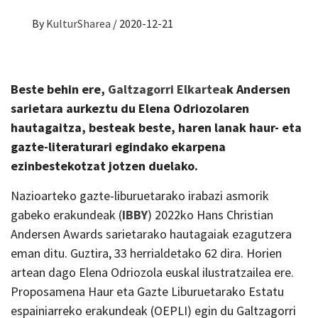
By
KulturSharea
/
2020-12-21
Beste behin ere,
Galtzagorri Elkartea
k Andersen
sarietara aurkeztu du Elena Odriozolaren
hautagaitza, besteak beste, haren lanak haur- eta
gazte-literaturari egindako ekarpena
ezinbestekotzat jotzen duelako.
Nazioarteko gazte-liburuetarako irabazi asmorik
gabeko erakundeak (
IBBY
) 2022ko Hans Christian
Andersen Awards sarietarako hautagaiak ezagutzera
eman ditu. Guztira, 33 herrialdetako 62 dira. Horien
artean dago Elena Odriozola euskal ilustratzailea ere.
Proposamena Haur eta Gazte Liburuetarako Estatu
espainiarreko erakundeak (OEPLI) egin du Galtzagorri