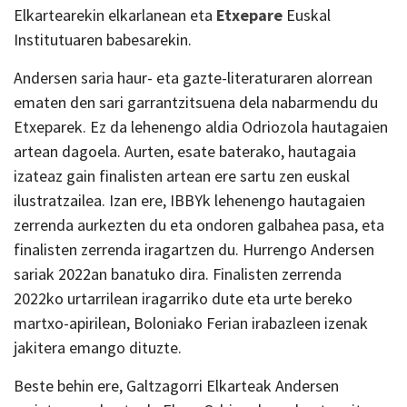
Elkartearekin elkarlanean eta
Etxepare
Euskal
Institutuaren babesarekin.
Andersen saria haur- eta gazte-literaturaren alorrean
ematen den sari garrantzitsuena dela nabarmendu du
Etxeparek. Ez da lehenengo aldia Odriozola hautagaien
artean dagoela. Aurten, esate baterako, hautagaia
izateaz gain finalisten artean ere sartu zen euskal
ilustratzailea. Izan ere, IBBYk lehenengo hautagaien
zerrenda aurkezten du eta ondoren galbahea pasa, eta
finalisten zerrenda iragartzen du. Hurrengo Andersen
sariak 2022an banatuko dira. Finalisten zerrenda
2022ko urtarrilean iragarriko dute eta urte bereko
martxo-apirilean, Boloniako Ferian irabazleen izenak
jakitera emango dituzte.
Beste behin ere, Galtzagorri Elkarteak Andersen