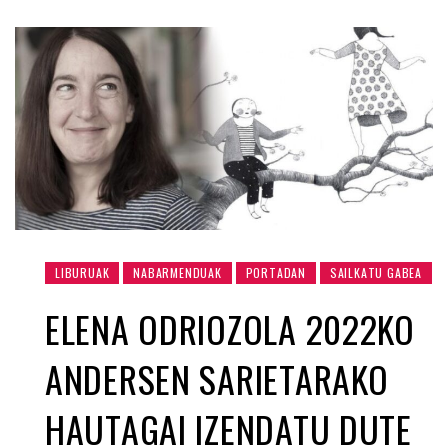
LIBURUAK
NABARMENDUAK
PORTADAN
SAILKATU GABEA
ELENA ODRIOZOLA 2022KO
ANDERSEN SARIETARAKO
HAUTAGAI IZENDATU DUTE