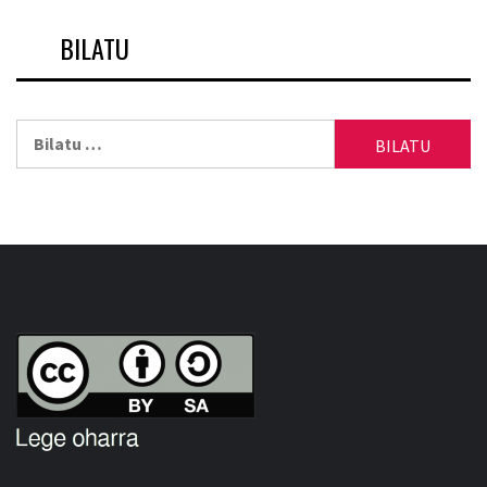
BILATU
Bilatu: