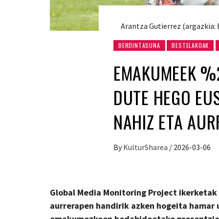
Arantza Gutierrez (argazkia:
BERDINTASUNA
BESTELAKOAK
EMAKUMEEK %2
DUTE HEGO EUS
NAHIZ ETA AU
By
KulturSharea
/
2026-03-06
Global Media Monitoring Project
ikerketak
aurrerapen handirik azken hogeita hamar 
emakumezkoen hedabideetako presentzia 