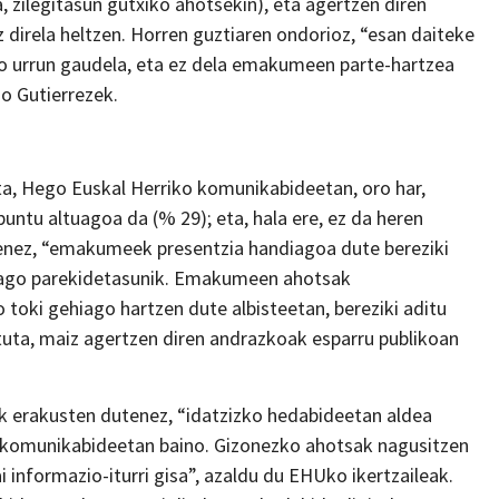
da, zilegitasun gutxiko ahotsekin), eta agertzen diren
 direla heltzen. Horren guztiaren ondorioz, “esan daiteke
so urrun gaudela, eta ez dela emakumeen parte-hartzea
io Gutierrezek.
a, Hego Euskal Herriko komunikabideetan, oro har,
ntu altuagoa da (% 29); eta, hala ere, ez da heren
duenez, “emakumeek presentzia handiagoa dute bereziki
 dago parekidetasunik. Emakumeen ahotsak
 toki gehiago hartzen dute albisteetan, bereziki aditu
tuta, maiz agertzen diren andrazkoak esparru publikoan
 erakusten dutenez, “idatzizko hedabideetan aldea
e komunikabideetan baino. Gizonezko ahotsak nagusitzen
ai informazio-iturri gisa”, azaldu du EHUko ikertzaileak.