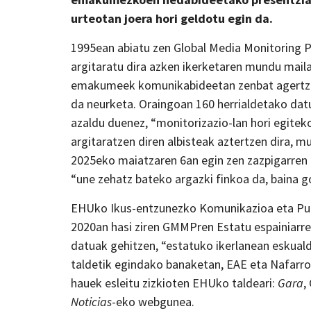
urteotan joera hori geldotu egin da.
1995ean abiatu zen Global Media Monitoring P
argitaratu dira azken ikerketaren mundu mai
emakumeek komunikabideetan zenbat agertzen d
da neurketa. Oraingoan 160 herrialdetako datu
azaldu duenez, “monitorizazio-lan hori egitek
argitaratzen diren albisteak aztertzen dira, 
2025eko maiatzaren 6an egin zen zazpigarren 
“une zehatz bateko argazki finkoa da, baina 
EHUko Ikus-entzunezko Komunikazioa eta Publi
2020an hasi ziren GMMPren Estatu espainiarr
datuak gehitzen, “estatuko ikerlanean eskual
taldetik egindako banaketan, EAE eta Nafarr
hauek esleitu zizkioten EHUko taldeari:
Gara
,
Noticias
-eko webgunea.