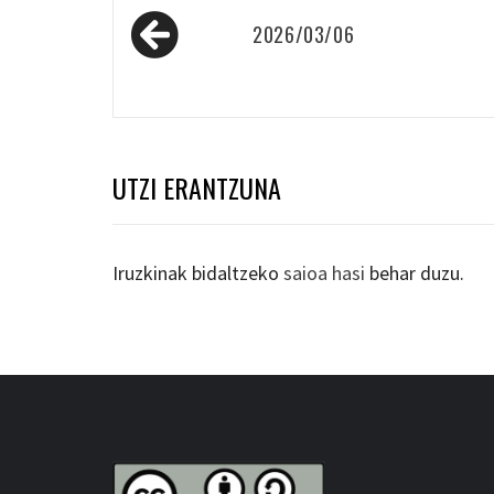
Bidalketetan
2026/03/06
zehar
nabigatu
UTZI ERANTZUNA
Iruzkinak bidaltzeko
saioa hasi
behar duzu.