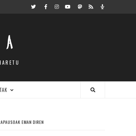
Twitter
Facebook
Instagram
Youtube
Mastodon.eus
RSS
Podcast
EA
HARETU
TAK
RAPAUSOAK EMAN DIREN