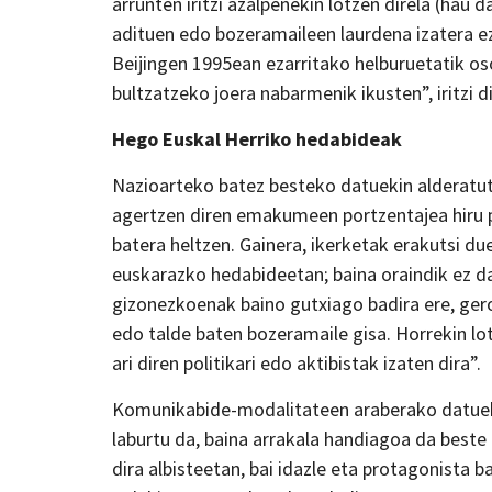
arrunten iritzi azalpenekin lotzen direla (hau 
adituen edo bozeramaileen laurdena izatera ez
Beijingen 1995ean ezarritako helburuetatik o
bultzatzeko joera nabarmenik ikusten”, iritzi d
Hego Euskal Herriko hedabideak
Nazioarteko batez besteko datuekin alderatut
agertzen diren emakumeen portzentajea hiru pu
batera heltzen. Gainera, ikerketak erakutsi 
euskarazko hedabideetan; baina oraindik ez
gizonezkoenak baino gutxiago badira ere, gero
edo talde baten bozeramaile gisa. Horrekin lo
ari diren politikari edo aktibistak izaten dira”.
Komunikabide-modalitateen araberako datuek
laburtu da, baina arrakala handiagoa da best
dira albisteetan, bai idazle eta protagonista b