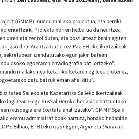
roject (GMMP) mundu mailako proiektua, eta berriki
lako
emaitzak
. Proiektu horren helburua da neurtzea
iren eta zer rol duten, eta bost urtean behin egiten
ak jaso dira. Arantza Gutierrez Paz EHUko ikertzaileak
o, sekretupean izendatutako egun jakin batean
mundu osoko egoeraren erradiografia bat lortzeko”.
mundu mailako neurketa. Ikerketaren egileek diotenez,
gogoetarako datu batzuk eman ahal ditu”.
zitatea Saileko eta Kazetaritza Saileko ikertzaileak
eko laginean Hego Euskal Herriko hedabide batzuetako
deen ikuspegia ere txertatu ahal izateko”. GMMP Spain
oako eremu administratiboak hartuta, honako hedabide
 COPE Bilbao, ETB1eko
Gaur Egun
,
Argia
eta
Diario de