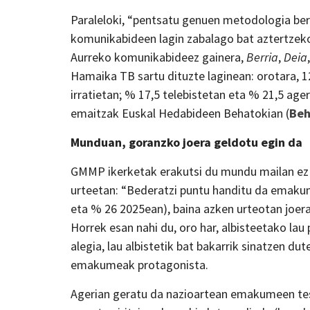
Paraleloki, “pentsatu genuen metodologia ber
komunikabideen lagin zabalago bat aztertzeko
Aurreko komunikabideez gainera,
Berria
,
Deia
Hamaika TB sartu dituzte laginean: orotara, 1
irratietan; % 17,5 telebistetan eta % 21,5 ager
emaitzak Euskal Hedabideen Behatokian (
Beh
Munduan, goranzko joera geldotu egin da
GMMP ikerketak erakutsi du mundu mailan ez 
urteetan: “Bederatzi puntu handitu da emaku
eta % 26 2025ean), baina azken urteotan joera
Horrek esan nahi du, oro har, albisteetako la
alegia, lau albistetik bat bakarrik sinatzen d
emakumeak protagonista.
Agerian geratu da nazioartean emakumeen test