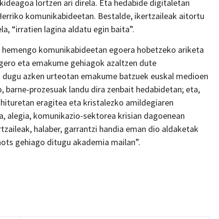
ideagoa lortzen ari direla. Eta hedabide digitaletan
rriko komunikabideetan. Bestalde, ikertzaileak aitortu
a, “irratien lagina aldatu egin baita”.
da hemengo komunikabideetan egoera hobetzeko ariketa
a; gero eta emakume gehiagok azaltzen dute
hi dugu azken urteotan emakume batzuek euskal medioen
o, barne-prozesuak landu dira zenbait hedabidetan; eta,
ohituretan eragitea eta kristalezko amildegiaren
a, alegia, komunikazio-sektorea krisian dagoenean
tzaileak, halaber, garrantzi handia eman dio aldaketak
 ahots gehiago ditugu akademia mailan”.