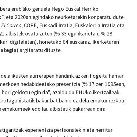
bera erabiliko genuela Hego Euskal Herriko
”, eta 2020an egindako neurketarekin konparatu dute.
,
El Correo
, COPE, Euskadi Irratia, Euskalerria Irratia eta
21 albistek osatu zuten (% 33 egunkarietan; % 28
kari digitaletan), horietako 64 euskaraz. Ikerketaren
ategia
) argitaratu dituzte.
dela ikusten aurrerapen handirik azken hogeita hamar
mezkoen hedabideetako presentzia (% 17 zen 1995ean,
 hori geldotu egin da”, azaldu du EHUko ikertzaileak.
u protagonistatik bakar bat baino ez dela emakumezkoa;
ute emakumeek edo lau albistetik bakarrean dira
igantzak esperientzia pertsonalekin eta herritar