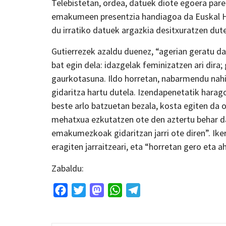
Telebistetan, ordea, datuek diote egoera parek
emakumeen presentzia handiagoa da Euskal He
du irratiko datuek argazkia desitxuratzen dutel
Gutierrezek azaldu duenez, “agerian geratu 
bat egin dela: idazgelak feminizatzen ari dir
gaurkotasuna. Ildo horretan, nabarmendu na
gidaritza hartu dutela. Izendapenetatik harag
beste arlo batzuetan bezala, kosta egiten da 
mehatxua ezkutatzen ote den aztertu behar d
emakumezkoak gidaritzan jarri ote diren”. Iker
eragiten jarraitzeari, eta “horretan gero eta
Zabaldu:
Facebook
Twitter
Mastodon
WhatsApp
Telegram