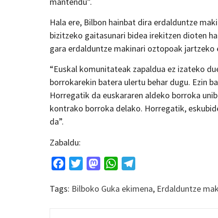
mantendu”.
Hala ere, Bilbon hainbat dira erdalduntze maki
bizitzeko gaitasunari bidea irekitzen dioten 
gara erdalduntze makinari oztopoak jartzeko 
“Euskal komunitateak zapaldua ez izateko du
borrokarekin batera ulertu behar dugu. Ezin b
Horregatik da euskararen aldeko borroka unib
kontrako borroka delako. Horregatik, eskubide
da”.
Zabaldu:
Facebook
Twitter
Mastodon
WhatsApp
Telegram
Tags:
Bilboko Guka ekimena
,
Erdalduntze mak