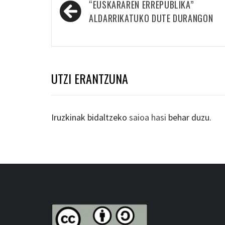
Bidalketetan
“EUSKARAREN ERREPUBLIKA”
zehar
ALDARRIKATUKO DUTE DURANGON
nabigatu
UTZI ERANTZUNA
Iruzkinak bidaltzeko
saioa hasi
behar duzu.