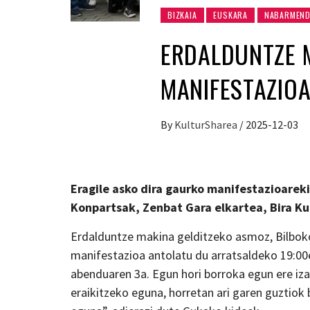
BIZKAIA
EUSKARA
NABARMEN
ERDALDUNTZE 
MANIFESTAZIOA
By
KulturSharea
/
2025-12-03
Eragile asko dira gaurko manifestazioareki
Konpartsak, Zenbat Gara elkartea, Bira K
Erdalduntze makina gelditzeko asmoz, Bilbok
manifestazioa antolatu du arratsaldeko 19:00et
abenduaren 3a. Egun hori borroka egun ere iza
eraikitzeko eguna, horretan ari garen guztio