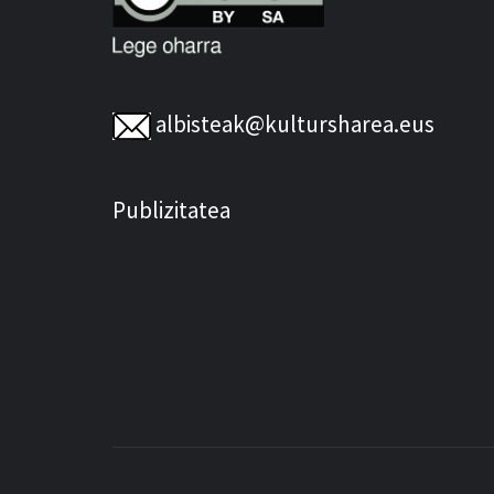
albisteak@kultursharea.eus
Publizitatea