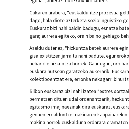
eguna”, adierazi dute Gukako kideek.
Gukaren arabera, “euskalduntze prozesua geldo
dago; hala diote azterketa soziolinguistiko ge
Euskaraz bizi nahi baldin badugu, esnatze bate
gara; aurrera egiteko, orain baino gehiago beh
Azaldu dutenez, “hizkuntza batek aurrera egi
gisa existitzen jarraitu nahi badute, egunero
behar die hizkuntza horrek. Gaur egun, oro ha
euskara hutsean garatzeko aukerarik. Euskaraz
kolektiboentzat ere, erronka nekagarri bihurtz
Bilbon euskaraz bizi nahi izatea “estres sortz
bermatzen dituen udal ordenantzarik, hezkuntz
egitasmo imajinaezinak dira euskaraz, euskara
genuen erdalduntze makinaren kanpainarekin: 
makina horrek euskalduna erdarara eramaten 