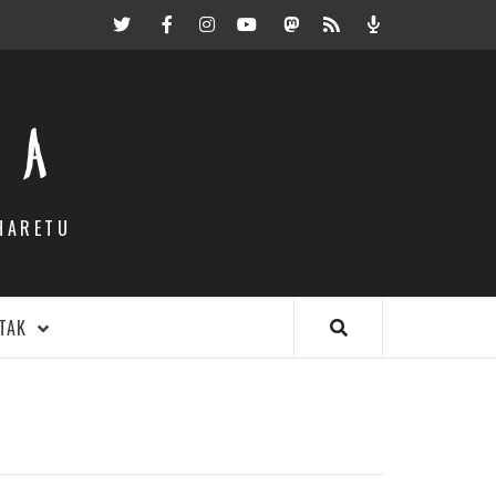
Twitter
Facebook
Instagram
Youtube
Mastodon.eus
RSS
Podcast
EA
HARETU
TAK