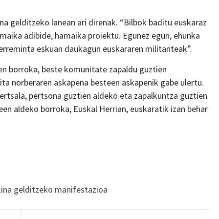
na gelditzeko lanean ari direnak. “Bilbok baditu euskaraz
hamaika adibide, hamaika proiektu. Egunez egun, ehunka
erreminta eskuan daukagun euskararen militanteak”.
en borroka, beste komunitate zapaldu guztien
aita norberaren askapena besteen askapenik gabe ulertu.
ertsala, pertsona guztien aldeko eta zapalkuntza guztien
en aldeko borroka, Euskal Herrian, euskaratik izan behar
ina gelditzeko manifestazioa