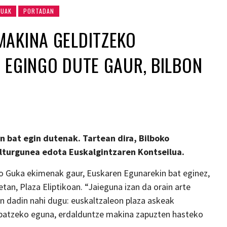
DUAK
PORTADAN
MAKINA GELDITZEKO
 EGINGO DUTE GAUR, BILBON
n bat egin dutenak. Tartean dira, Bilboko
ulturgunea edota Euskalgintzaren Kontseilua.
o Guka ekimenak gaur, Euskaren Egunarekin bat eginez,
an, Plaza Eliptikoan. “Jaieguna izan da orain arte
n dadin nahi dugu: euskaltzaleon plaza askeak
k batzeko eguna, erdalduntze makina zapuzten hasteko