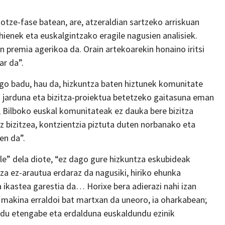
tze-fase batean, are, atzeraldian sartzeko arriskuan
hienek eta euskalgintzako eragile nagusien analisiek.
n premia agerikoa da. Orain artekoarekin honaino iritsi
ar da”.
ngo badu, hau da, hizkuntza baten hiztunek komunitate
ko jarduna eta bizitza-proiektua betetzeko gaitasuna eman
r, Bilboko euskal komunitateak ez dauka bere bizitza
 bizitzea, kontzientzia piztuta duten norbanako eta
en da”.
aile” dela diote, “ez dago gure hizkuntza eskubideak
a ez-arautua erdaraz da nagusiki, hiriko ehunka
 ikastea garestia da… Horixe bera adierazi nahi izan
makina erraldoi bat martxan da uneoro, ia oharkabean;
du etengabe eta erdalduna euskaldundu ezinik