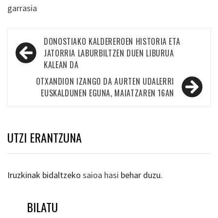
garrasia
Bidalketetan
DONOSTIAKO KALDEREROEN HISTORIA ETA
zehar
JATORRIA LABURBILTZEN DUEN LIBURUA
KALEAN DA
nabigatu
OTXANDION IZANGO DA AURTEN UDALERRI
EUSKALDUNEN EGUNA, MAIATZAREN 16AN
UTZI ERANTZUNA
Iruzkinak bidaltzeko
saioa hasi
behar duzu.
BILATU