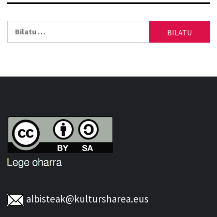
Bilatu:
albisteak@kultursharea.eus