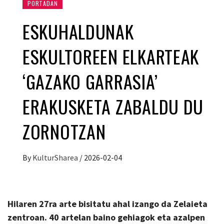
PORTADAN
ESKUHALDUNAK
ESKULTOREEN ELKARTEAK
‘GAZAKO GARRASIA’
ERAKUSKETA ZABALDU DU
ZORNOTZAN
By
KulturSharea
/
2026-02-04
Hilaren 27ra arte bisitatu ahal izango da Zelaieta
zentroan. 40 artelan baino gehiagok eta azalpen