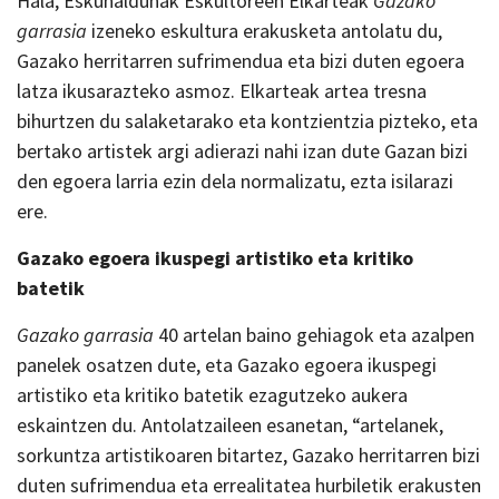
Hala, Eskuhaldunak Eskultoreen Elkarteak
Gazako
garrasia
izeneko eskultura erakusketa antolatu du,
Gazako herritarren sufrimendua eta bizi duten egoera
latza ikusarazteko asmoz. Elkarteak artea tresna
bihurtzen du salaketarako eta kontzientzia pizteko, eta
bertako artistek argi adierazi nahi izan dute Gazan bizi
den egoera larria ezin dela normalizatu, ezta isilarazi
ere.
Gazako egoera ikuspegi artistiko eta kritiko
batetik
Gazako garrasia
40 artelan baino gehiagok eta azalpen
panelek osatzen dute, eta Gazako egoera ikuspegi
artistiko eta kritiko batetik ezagutzeko aukera
eskaintzen du. Antolatzaileen esanetan, “artelanek,
sorkuntza artistikoaren bitartez, Gazako herritarren bizi
duten sufrimendua eta errealitatea hurbiletik erakusten