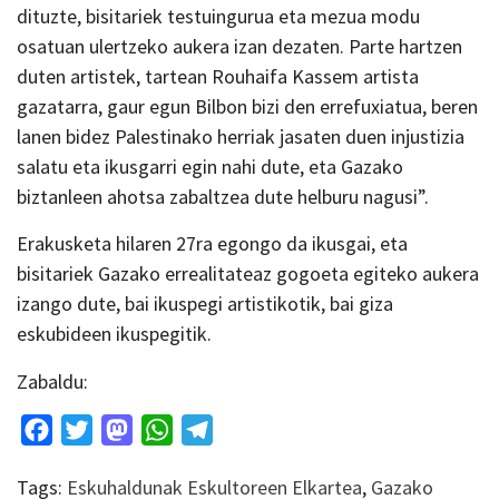
dituzte, bisitariek testuingurua eta mezua modu
osatuan ulertzeko aukera izan dezaten. Parte hartzen
duten artistek, tartean Rouhaifa Kassem artista
gazatarra, gaur egun Bilbon bizi den errefuxiatua, beren
lanen bidez Palestinako herriak jasaten duen injustizia
salatu eta ikusgarri egin nahi dute, eta Gazako
biztanleen ahotsa zabaltzea dute helburu nagusi”.
Erakusketa hilaren 27ra egongo da ikusgai, eta
bisitariek Gazako errealitateaz gogoeta egiteko aukera
izango dute, bai ikuspegi artistikotik, bai giza
eskubideen ikuspegitik.
Zabaldu:
Facebook
Twitter
Mastodon
WhatsApp
Telegram
Tags:
Eskuhaldunak Eskultoreen Elkartea
,
Gazako