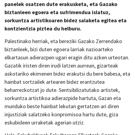
panelek osatzen dute erakusketa, eta Gazako
biztanleen egoera eta sufrimendua islatuz,
sorkuntza artistikoaren bidez salaketa egitea eta
kontzientzia piztea du helburu.
Palestinako herriak, eta bereziki Gazako Zerrendako
biztanleek, bizi duten egoera larriak nazioarteko
elkartasun adierazpen ugari eragin ditu azken urteotan.
Gazatik iristen diren irudi latzen aurrean, gizarteak
askotariko ekimenen bidez erakutsi du bere babesa, eta
hainbat sortzailek artearen bidez erantzutea
beharrezkotzat jo dute. Sentsibilizatutako artistek,
sorkuntza artistikoa adierazpide hartuta, Gazan eta
munduko beste hainbat lekutan gertatzen ari diren
injustiziak salatzeko konpromisoa hartu dute, giza
eskubideen urraketak agerian utziz.