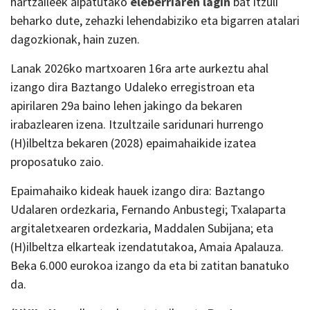
hartzaileek aipatutako
eleberriaren lagin
bat itzuli
beharko dute, zehazki lehendabiziko eta bigarren atalari
dagozkionak, hain zuzen.
Lanak 2026ko martxoaren 16ra arte aurkeztu ahal
izango dira Baztango Udaleko erregistroan eta
apirilaren 29a baino lehen jakingo da bekaren
irabazlearen izena. Itzultzaile saridunari hurrengo
(H)ilbeltza bekaren (2028) epaimahaikide izatea
proposatuko zaio.
Epaimahaiko kideak hauek izango dira: Baztango
Udalaren ordezkaria, Fernando Anbustegi; Txalaparta
argitaletxearen ordezkaria, Maddalen Subijana; eta
(H)ilbeltza elkarteak izendatutakoa, Amaia Apalauza.
Beka 6.000 eurokoa izango da eta bi zatitan banatuko
da.