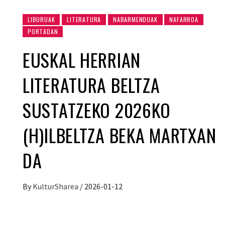
LIBURUAK
LITERATURA
NABARMENDUAK
NAFARROA
PORTADAN
EUSKAL HERRIAN
LITERATURA BELTZA
SUSTATZEKO 2026KO
(H)ILBELTZA BEKA MARTXAN
DA
By
KulturSharea
/
2026-01-12