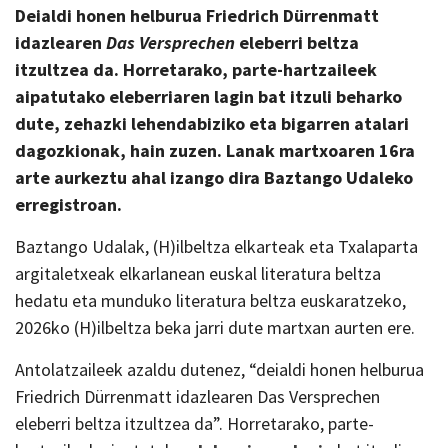
Deialdi honen helburua Friedrich Dürrenmatt
idazlearen
Das Versprechen
eleberri beltza
itzultzea da. Horretarako, parte-hartzaileek
aipatutako eleberriaren lagin bat itzuli beharko
dute, zehazki lehendabiziko eta bigarren atalari
dagozkionak, hain zuzen.
Lanak martxoaren
16ra
arte aurkeztu
ahal izango dira Baztango Udaleko
erregistroan.
Baztango Udalak, (H)ilbeltza elkarteak eta Txalaparta
argitaletxeak elkarlanean euskal literatura beltza
hedatu eta munduko literatura beltza euskaratzeko,
2026ko (H)ilbeltza beka jarri dute martxan aurten ere.
Antolatzaileek azaldu dutenez, “deialdi honen helburua
Friedrich Dürrenmatt idazlearen Das Versprechen
eleberri beltza itzultzea da”. Horretarako, parte-