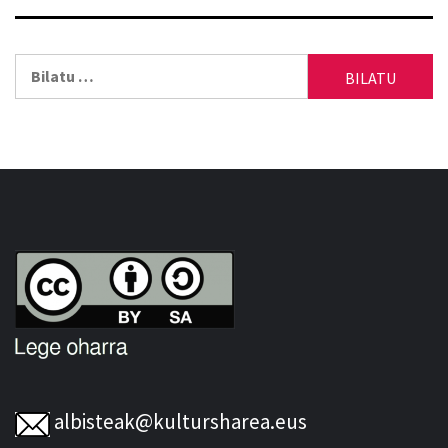
Bilatu:
albisteak@kultursharea.eus