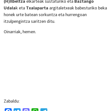
(H)Ilbeltza
elkarteak sustaturiko eta
Baztango
Udala
k eta
Txalaparta
argitaletxeak babesturiko beka
honek urte batean sorkuntza eta hurrengoan
itzulpengintza saritzen ditu.
Oinarriak, hemen.
Zabaldu: