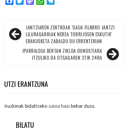
Facebook
Twitter
Mastodon
WhatsApp
Telegram
Bidalketetan
JANTZIAREN ZENTROAK ‘GAUA FILMEKO JANTZI
zehar
LILURAGARRIAK NEREA TORRIJOSEN ESKUTIK’
ERAKUSKETA ZABALDU DU ERRENTERIAN
nabigatu
IPARRALDEA BERTAN ZIKLOA DONOSTIARA
ITZULIKO DA OTSAILAREN 3TIK 24RA
UTZI ERANTZUNA
Iruzkinak bidaltzeko
saioa hasi
behar duzu.
BILATU