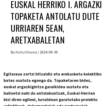
EUSKAL HERRIKO I. ARGAZKI
TOPAKETA ANTOLATU DUTE
URRIAREN 5EAN,
ARETXABALETAN
By
KulturSharea
/
2024-09-30
Egitaraua zortzi hitzaldiz eta erakusketa kolektibo
batez osatuta egongo da. Topaketaren bidez,
euskal argazkigintza garaikidea sustatu eta
balioetsi nahi du antolakuntzak, Euskal Herrian
bizi diren egileei, lurraldean garatutako proiektu
artistikoak, dokumentalak edo pertsonalak