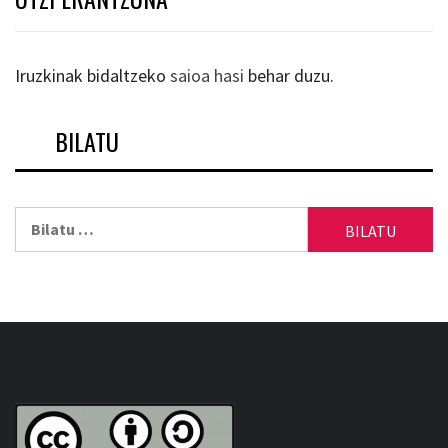
Iruzkinak bidaltzeko
saioa hasi
behar duzu.
BILATU
Bilatu: