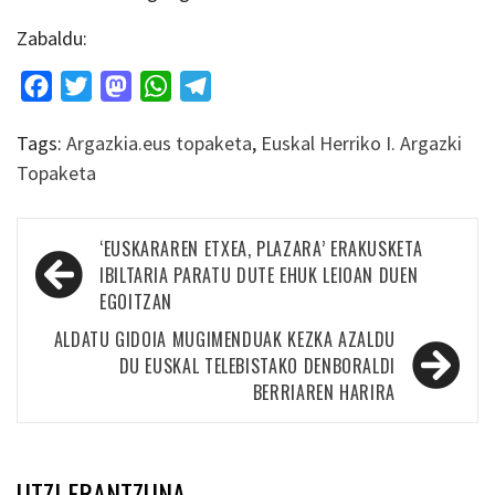
Zabaldu:
Facebook
Twitter
Mastodon
WhatsApp
Telegram
Tags:
Argazkia.eus topaketa
,
Euskal Herriko I. Argazki
Topaketa
Bidalketetan
‘EUSKARAREN ETXEA, PLAZARA’ ERAKUSKETA
zehar
IBILTARIA PARATU DUTE EHUK LEIOAN DUEN
EGOITZAN
nabigatu
ALDATU GIDOIA MUGIMENDUAK KEZKA AZALDU
DU EUSKAL TELEBISTAKO DENBORALDI
BERRIAREN HARIRA
UTZI ERANTZUNA