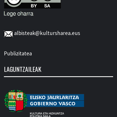
albisteak@kultursharea.eus
Publizitatea
LAGUNTZAILEAK