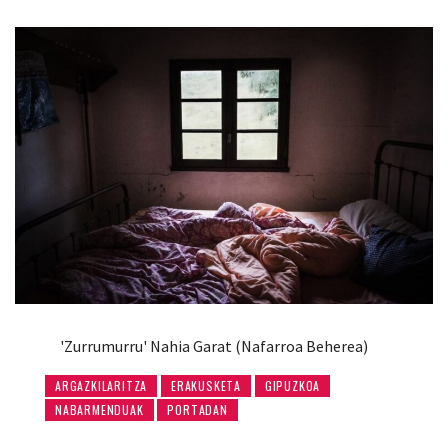
'Zurrumurru' Nahia Garat (Nafarroa Beherea)
ARGAZKILARITZA
ERAKUSKETA
GIPUZKOA
NABARMENDUAK
PORTADAN