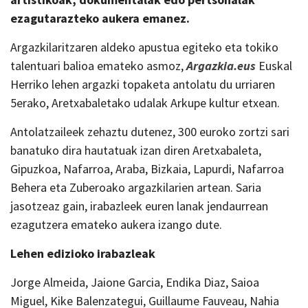
ezagutarazteko aukera emanez.
Argazkilaritzaren aldeko apustua egiteko eta tokiko
talentuari balioa emateko asmoz,
Argazkia.eus
Euskal
Herriko lehen argazki topaketa antolatu du urriaren
5erako, Aretxabaletako udalak Arkupe kultur etxean.
Antolatzaileek zehaztu dutenez, 300 euroko zortzi sari
banatuko dira hautatuak izan diren Aretxabaleta,
Gipuzkoa, Nafarroa, Araba, Bizkaia, Lapurdi, Nafarroa
Behera eta Zuberoako argazkilarien artean. Saria
jasotzeaz gain, irabazleek euren lanak jendaurrean
ezagutzera emateko aukera izango dute.
Lehen edizioko irabazleak
Jorge Almeida, Jaione Garcia, Endika Diaz, Saioa
Miguel, Kike Balenzategui, Guillaume Fauveau, Nahia