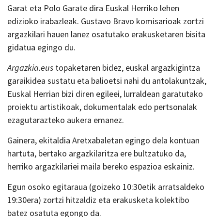
Garat eta Polo Garate dira Euskal Herriko lehen
edizioko irabazleak. Gustavo Bravo komisarioak zortzi
argazkilari hauen lanez osatutako erakusketaren bisita
gidatua egingo du.
Argazkia.eus
topaketaren bidez, euskal argazkigintza
garaikidea sustatu eta balioetsi nahi du antolakuntzak,
Euskal Herrian bizi diren egileei, lurraldean garatutako
proiektu artistikoak, dokumentalak edo pertsonalak
ezagutarazteko aukera emanez.
Gainera, ekitaldia Aretxabaletan egingo dela kontuan
hartuta, bertako argazkilaritza ere bultzatuko da,
herriko argazkilariei maila bereko espazioa eskainiz.
Egun osoko egitaraua (goizeko 10:30etik arratsaldeko
19:30era) zortzi hitzaldiz eta erakusketa kolektibo
batez osatuta egongo da.