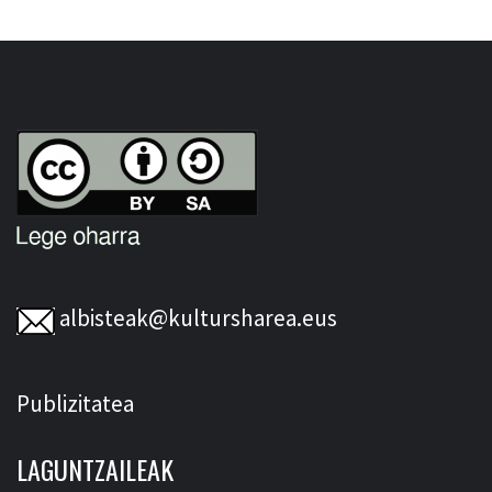
albisteak@kultursharea.eus
Publizitatea
LAGUNTZAILEAK