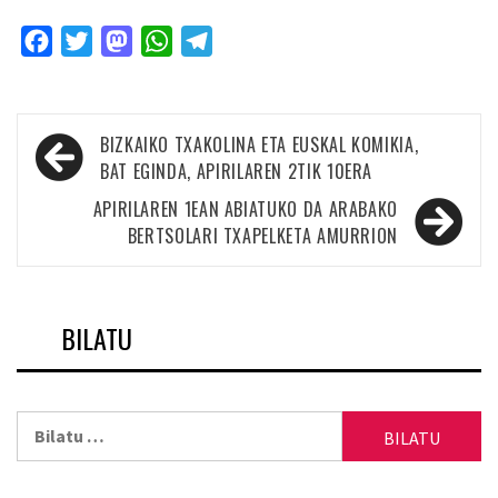
Facebook
Twitter
Mastodon
WhatsApp
Telegram
Bidalketetan
BIZKAIKO TXAKOLINA ETA EUSKAL KOMIKIA,
zehar
BAT EGINDA, APIRILAREN 2TIK 10ERA
nabigatu
APIRILAREN 1EAN ABIATUKO DA ARABAKO
BERTSOLARI TXAPELKETA AMURRION
BILATU
Bilatu: