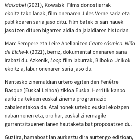
Maixabel
(2021), Kowalski Films donostiarrak
ekoitzitako lanak, film onenaren Jules Verne saria eta
publikoaren saria jaso ditu. Film batek bi sari hauek
jasotzen dituen bigarren aldia da jaialdiaren historian.
Marc Sempere eta Leire Apellanizen
Canto cósmico. Niño
de Elche
-k (2021), berriz, dokumental onenaren saria
irabazi du. Azkenik,
Loop
film laburrak, Bilboko Unikok
ekoitzia, labur onenaren saria jaso du.
Nantesko zinemaldian urtero egiten den Fenêtre
Basque (Euskal Leihoa) zikloa Euskal Herritik kanpo
aurki daitekeen euskal zinema programazio
zabalenetakoa da. Atal honek urteko euskal ekoizpen
nabarmenen eta, oro har, euskal zinemagile
garrantzitsuenen lanen hautaketa bat proposatzen du.
Guztira, hamabost lan aurkeztu dira aurtengo edizioan,