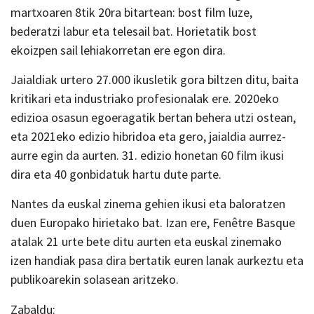
martxoaren 8tik 20ra bitartean: bost film luze,
bederatzi labur eta telesail bat. Horietatik bost
ekoizpen sail lehiakorretan ere egon dira.
Jaialdiak urtero 27.000 ikusletik gora biltzen ditu, baita
kritikari eta industriako profesionalak ere. 2020eko
edizioa osasun egoeragatik bertan behera utzi ostean,
eta 2021eko edizio hibridoa eta gero, jaialdia aurrez-
aurre egin da aurten. 31. edizio honetan 60 film ikusi
dira eta 40 gonbidatuk hartu dute parte.
Nantes da euskal zinema gehien ikusi eta baloratzen
duen Europako hirietako bat. Izan ere, Fenêtre Basque
atalak 21 urte bete ditu aurten eta euskal zinemako
izen handiak pasa dira bertatik euren lanak aurkeztu eta
publikoarekin solasean aritzeko.
Zabaldu: