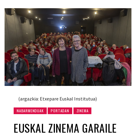
(argazkia: Etxepare Euskal Institutua)
NABARMENDUAK
PORTADAN
ZINEMA
EUSKAL ZINEMA GARAILE