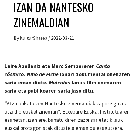
IZAN DA NANTESKO
ZINEMALDIAN
By
KulturSharea
/
2022-03-21
Leire Apellaniz eta Marc Sempereren
Canto
cósmico. Niño de Elche
lanari dokumental onenaren
saria eman diote.
Maixabel
lanak film onenaren
saria eta publikoaren saria jaso ditu.
“Atzo bukatu zen Nantesko zinemaldiak zapore gozoa
utzi dio euskal zinemari”, Etxepare Euskal Institutuaren
esanetan, izan ere, banatu diren zazpi sarietatik lauk
euskal protagonistak dituztela eman du ezagutzera.