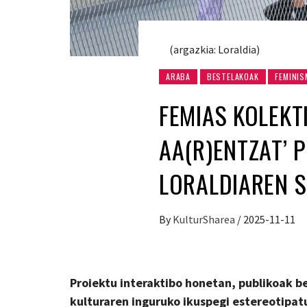
(argazkia: Loraldia)
ARABA
BESTELAKOAK
FEMINI
FEMIAS KOLEKT
AA(R)ENTZAT’ 
LORALDIAREN S
By
KulturSharea
/
2025-11-11
Proiektu interaktibo honetan, publikoak be
kulturaren inguruko ikuspegi estereotipat