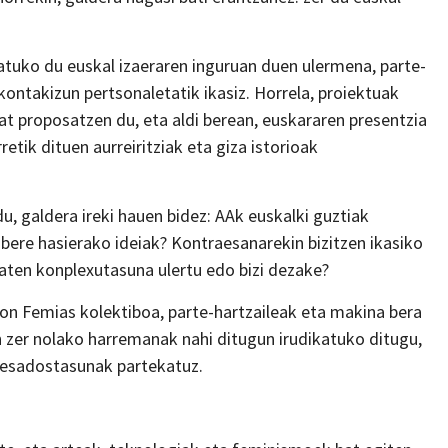
atuko du euskal izaeraren inguruan duen ulermena, parte-
 kontakizun pertsonaletatik ikasiz. Horrela, proiektuak
t proposatzen du, eta aldi berean, euskararen presentzia
retik dituen aurreiritziak eta giza istorioak
u, galdera ireki hauen bidez: AAk euskalki guztiak
 bere hasierako ideiak? Kontraesanarekin bizitzen ikasiko
 baten konplexutasuna ulertu edo bizi dezake?
 non Femias kolektiboa, parte-hartzaileak eta makina bera
n zer nolako harremanak nahi ditugun irudikatuko ditugu,
esadostasunak partekatuz.