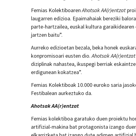
Femias Kolektiboaren
Ahotsak AA(r)entzat
proi
laugarren edizioa. Epaimahaiak bereziki balora
parte-hartzailea, euskal kultura garaikidearen
jartzen baitu”.
Aurreko edizioetan bezala, beka honek euskar
konpromisoari eusten dio.
Ahotsak AA(r)entzat
diziplinak nahastea, ikuspegi berriak eskaint
erdigunean kokatzea”.
Femias Kolektiboak 10.000 euroko saria jasok
Festibalean aurkeztuko da.
Ahotsak AA(r)entzat
Femias kolektiboa garatuko duen proiektu hon
artifizial-makina bat protagonista izango duen
elkarrizketa bat izango dute adimen artifizial 