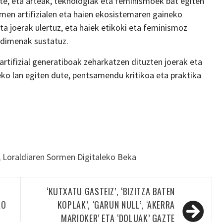
e, eta arteak, teknologiak eta feminismoek bat egiten
imen artifizialen eta haien ekosistemaren gaineko
ta joerak ulertuz, eta haiek etikoki eta feminismoz
udimenak sustatuz.
artifizial generatiboak zeharkatzen dituzten joerak eta
ko lan egiten dute, pentsamendu kritikoa eta praktika
,
Loraldiaren Sormen Digitaleko Beka
‘KUTXATU GASTEIZ’, ‘BIZITZA BATEN
KO
KOPLAK’, ‘GARUN NULL’, ‘AKERRA
MARIOKER’ ETA ‘DOLUAK’ GAZTE