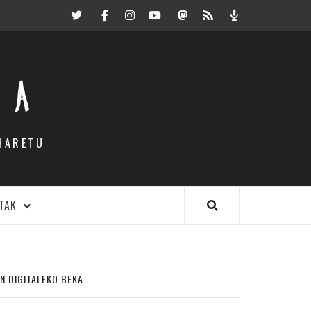
Twitter
Facebook
Instagram
Youtube
Mastodon.eus
RSS
Podcast
EA
HARETU
TAK
N DIGITALEKO BEKA