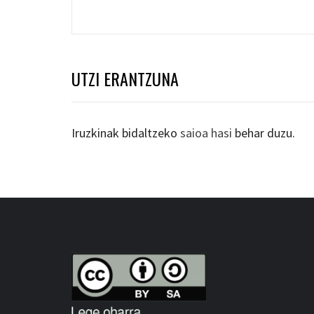
nabigatu
UTZI ERANTZUNA
Iruzkinak bidaltzeko
saioa hasi
behar duzu.