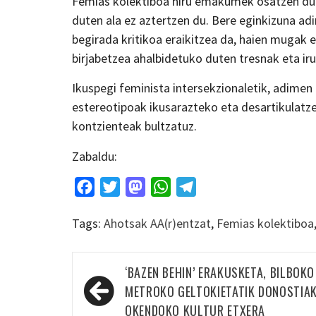
Femias kolektiboa hiru emakumek osatzen dut
duten ala ez aztertzen du. Bere eginkizuna ad
begirada kritikoa eraikitzea da, haien mugak e
birjabetzea ahalbidetuko duten tresnak eta ir
Ikuspegi feminista intersekzionaletik, adimen 
estereotipoak ikusarazteko eta desartikulatze
kontzienteak bultzatuz.
Zabaldu:
Facebook
Twitter
Mastodon
WhatsApp
Telegram
Tags:
Ahotsak AA(r)entzat
,
Femias kolektiboa
Bidalketetan
‘BAZEN BEHIN’ ERAKUSKETA, BILBOKO
zehar
METROKO GELTOKIETATIK DONOSTIA
OKENDOKO KULTUR ETXERA