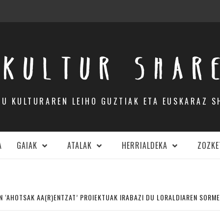
KULTUR SHAR
DU KULTURAREN LEIHO GUZTIAK ETA EUSKARAZ S
A
GAIAK
ATALAK
HERRIALDEKA
ZOZKE
N ‘AHOTSAK AA(R)ENTZAT’ PROIEKTUAK IRABAZI DU LORALDIAREN SORME