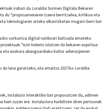
ektuak irabazi du Loraldia Sormen Digitala Bekaren
tu du “proposamenaren izaera berritzailea, kritikoa eta
 eta teknologiaren arteko elkarrizketan mugarri berri bat
azko sorkuntza digital natiboari bultzada emateko
proiektuak “ezin hobeto islatzen du bekaren espiritua:
zea eta euskara abangoardiako kultur adierazpenen
o du lana garatzeko, eta emaitza 2027ko Loraldia
ek, instalazio interaktibo bat proposatzen du, adimen
a hain zuzen ere. Instalaziora hurbiltzen diren pertsonek
horrekin, galdera nagusi bati erantzunez: zer da euskal