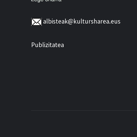
albisteak@kultursharea.eus
Publizitatea