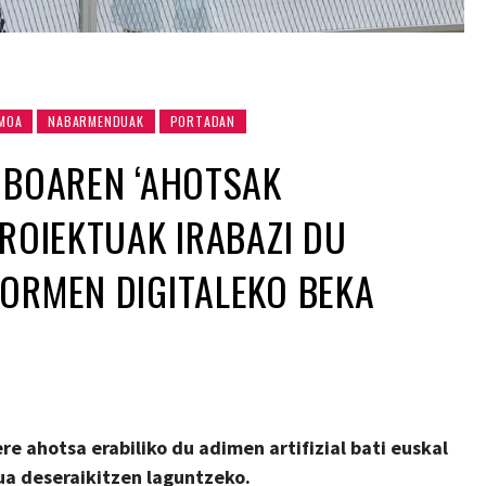
SMOA
NABARMENDUAK
PORTADAN
IBOAREN ‘AHOTSAK
PROIEKTUAK IRABAZI DU
ORMEN DIGITALEKO BEKA
re ahotsa erabiliko du adimen artifizial bati euskal
ua deseraikitzen laguntzeko.