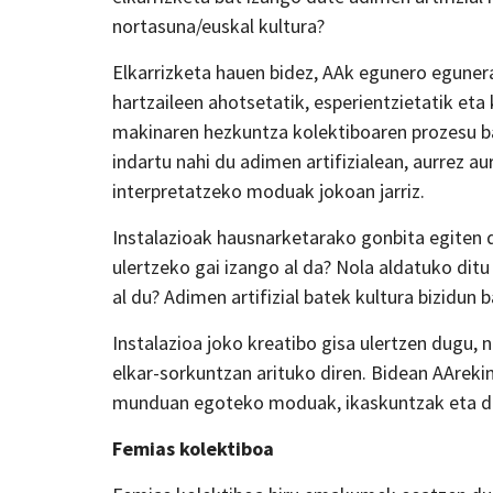
nortasuna/euskal kultura?
Elkarrizketa hauen bidez, AAk egunero eguner
hartzaileen ahotsetatik, esperientzietatik eta
makinaren hezkuntza kolektiboaren prozesu ba
indartu nahi du adimen artifizialean, aurrez aur
interpretatzeko moduak jokoan jarriz.
Instalazioak hausnarketarako gonbita egiten d
ulertzeko gai izango al da? Nola aldatuko ditu
al du? Adimen artifizial batek kultura bizidun
Instalazioa joko kreatibo gisa ulertzen dugu,
elkar-sorkuntzan arituko diren. Bidean AAreki
munduan egoteko moduak, ikaskuntzak eta d
Femias kolektiboa