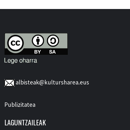
albisteak@kultursharea.eus
Publizitatea
LAGUNTZAILEAK