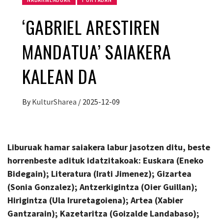
‘GABRIEL ARESTIREN
MANDATUA’ SAIAKERA
KALEAN DA
By
KulturSharea
/
2025-12-09
Liburuak hamar saiakera labur jasotzen ditu, beste
horrenbeste adituk idatzitakoak: Euskara (Eneko
Bidegain); Literatura (Irati Jimenez); Gizartea
(Sonia Gonzalez); Antzerkigintza (Oier Guillan);
Hirigintza (Ula Iruretagoiena); Artea (Xabier
Gantzarain); Kazetaritza (Goizalde Landabaso);