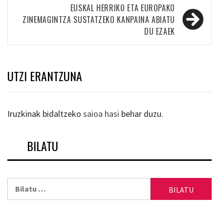
EUSKAL HERRIKO ETA EUROPAKO
ZINEMAGINTZA SUSTATZEKO KANPAINA ABIATU
DU EZAEK
UTZI ERANTZUNA
Iruzkinak bidaltzeko
saioa hasi
behar duzu.
BILATU
Bilatu: