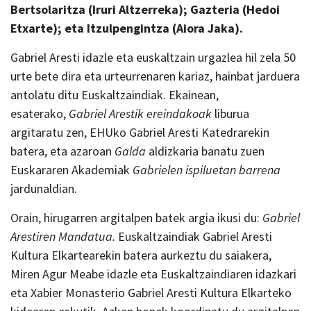
Bertsolaritza (Iruri Altzerreka); Gazteria (Hedoi
Etxarte); eta Itzulpengintza (Aiora Jaka).
Gabriel Aresti idazle eta euskaltzain urgazlea hil zela 50
urte bete dira eta urteurrenaren kariaz, hainbat jarduera
antolatu ditu Euskaltzaindiak. Ekainean,
esaterako,
Gabriel Arestik ereindakoak
liburua
argitaratu zen, EHUko Gabriel Aresti Katedrarekin
batera, eta azaroan
Galda
aldizkaria banatu zuen
Euskararen Akademiak
Gabrielen ispiluetan barrena
jardunaldian.
Orain, hirugarren argitalpen batek argia ikusi du:
Gabriel
Arestiren Mandatua
.
Euskaltzaindiak Gabriel Aresti
Kultura Elkartearekin batera aurkeztu du saiakera,
Miren Agur Meabe idazle eta Euskaltzaindiaren idazkari
eta Xabier Monasterio Gabriel Aresti Kultura Elkarteko