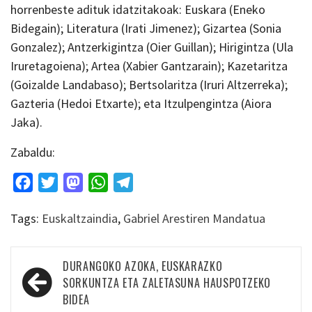
horrenbeste adituk idatzitakoak: Euskara (Eneko
Bidegain); Literatura (Irati Jimenez); Gizartea (Sonia
Gonzalez); Antzerkigintza (Oier Guillan); Hirigintza (Ula
Iruretagoiena); Artea (Xabier Gantzarain); Kazetaritza
(Goizalde Landabaso); Bertsolaritza (Iruri Altzerreka);
Gazteria (Hedoi Etxarte); eta Itzulpengintza (Aiora
Jaka).
Zabaldu:
Facebook
Twitter
Mastodon
WhatsApp
Telegram
Tags:
Euskaltzaindia
,
Gabriel Arestiren Mandatua
Bidalketetan
DURANGOKO AZOKA, EUSKARAZKO
zehar
SORKUNTZA ETA ZALETASUNA HAUSPOTZEKO
BIDEA
nabigatu