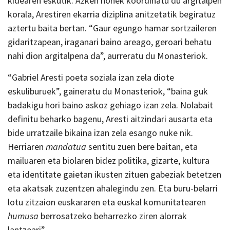
kidearen eskutik. Azken honek koordinatu du argitalpen
korala, Arestiren ekarria diziplina anitzetatik begiratuz
aztertu baita bertan. “Gaur egungo hamar sortzaileren
gidaritzapean, iraganari baino areago, geroari behatu
nahi dion argitalpena da”, aurreratu du Monasteriok.
“Gabriel Aresti poeta soziala izan zela diote
eskuliburuek”, gaineratu du Monasteriok, “baina guk
badakigu hori baino askoz gehiago izan zela. Nolabait
definitu beharko bagenu, Aresti aitzindari ausarta eta
bide urratzaile bikaina izan zela esango nuke nik.
Herriaren
mandatua
sentitu zuen bere baitan, eta
mailuaren eta biolaren bidez politika, gizarte, kultura
eta identitate gaietan ikusten zituen gabeziak betetzen
eta akatsak zuzentzen ahalegindu zen. Eta buru-belarri
lotu zitzaion euskararen eta euskal komunitatearen
humusa
berrosatzeko beharrezko ziren alorrak
lantzeari”.