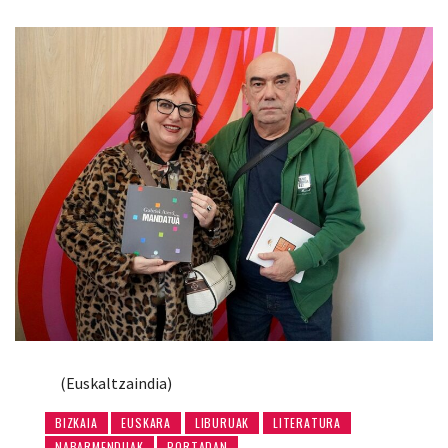
(Euskaltzaindia)
BIZKAIA
EUSKARA
LIBURUAK
LITERATURA
NABARMENDUAK
PORTADAN