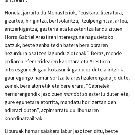
Honela, jarraitu du Monasteriok, “euskara, literatura,
gizartea, hirigintza, bertsolaritza, itzulpengintza, artea,
antzerkigintza, gazteria eta kazetaritza landu zituen.
Horra Gabriel Arestiren interesgune nagusietako
batzuk, beste zenbaitekin batera bere obraren
hezurdura osatzen lagundu ziotenak”. Beraz, mende
erdiaren efemeridearen karietara eta Arestiren
interesguneek gaurkotasunik galdu ez dutela iritzirik,
gaur egungo hamar sortzaile arestizalerengana jo dute,
zeinek bere alorretik eta bere erara, “Gabrielek
herriarengandik jaso zuen
mandatua
aztertu duten eta,
gure egunetara etorrita, mandatu hori zertan den
adierazi duten”, azpimarratu du liburuaren
koordinatzaileak.
Liburuak hamar saiakera labur jasotzen ditu, beste