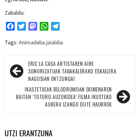
Zabaldu:
Facebook
Twitter
Mastodon
WhatsApp
Telegram
Tags:
Animadeba jaialdia
Bidalketetan
ERIC LA CASA ARTISTAREN AIRE
zehar
SONORIZATUAK TABAKALERAKO ESKAILERA
NAGUSIAN ENTZUNGAI
nabigatu
IKASTETXEAK BELODROMOAN EKIMENAREN
BAITAN ‘TOTORO AUZOKIDEA’ FILMA IKUSTEKO
AUKERA IZANGO DUTE HAURREK
UTZI ERANTZUNA