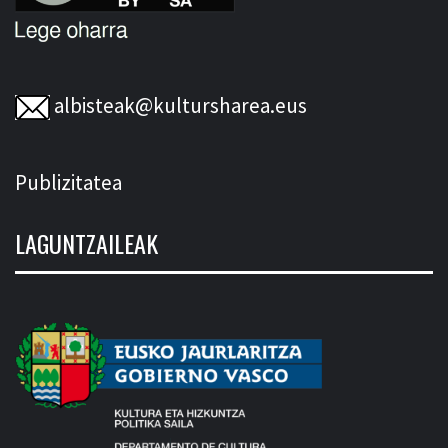
albisteak@kultursharea.eus
Publizitatea
LAGUNTZAILEAK