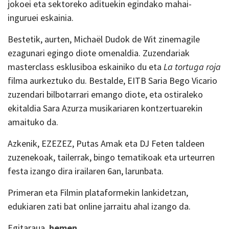
jokoei eta sektoreko adituekin egindako mahai-
inguruei eskainia.
Bestetik, aurten, Michaël Dudok de Wit zinemagile
ezagunari egingo diote omenaldia. Zuzendariak
masterclass esklusiboa eskainiko du eta
La tortuga roja
filma aurkeztuko du. Bestalde, EITB Saria Bego Vicario
zuzendari bilbotarrari emango diote, eta ostiraleko
ekitaldia Sara Azurza musikariaren kontzertuarekin
amaituko da.
Azkenik, EZEZEZ, Putas Amak eta DJ Feten taldeen
zuzenekoak, tailerrak, bingo tematikoak eta urteurren
festa izango dira irailaren 6an, larunbata.
Primeran eta Filmin plataformekin lankidetzan,
edukiaren zati bat online jarraitu ahal izango da.
Egitaraua,
hemen
.