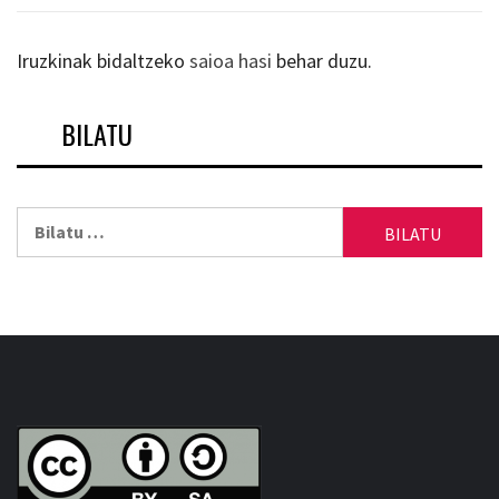
Iruzkinak bidaltzeko
saioa hasi
behar duzu.
BILATU
Bilatu: