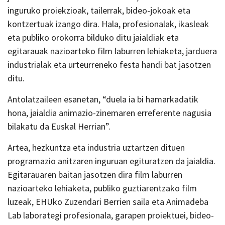
inguruko proiekzioak, tailerrak, bideo-jokoak eta
kontzertuak izango dira. Hala, profesionalak, ikasleak
eta publiko orokorra bilduko ditu jaialdiak eta
egitarauak nazioarteko film laburren lehiaketa, jarduera
industrialak eta urteurreneko festa handi bat jasotzen
ditu.
Antolatzaileen esanetan, “duela ia bi hamarkadatik
hona, jaialdia animazio-zinemaren erreferente nagusia
bilakatu da Euskal Herrian”.
Artea, hezkuntza eta industria uztartzen dituen
programazio anitzaren inguruan egituratzen da jaialdia.
Egitarauaren baitan jasotzen dira film laburren
nazioarteko lehiaketa, publiko guztiarentzako film
luzeak, EHUko Zuzendari Berrien saila eta Animadeba
Lab laborategi profesionala, garapen proiektuei, bideo-