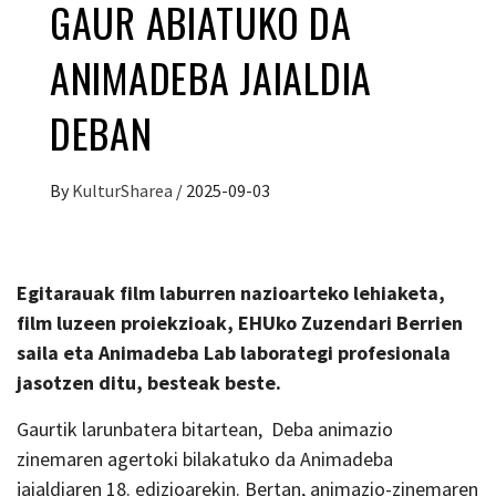
GAUR ABIATUKO DA
ANIMADEBA JAIALDIA
DEBAN
By
KulturSharea
/
2025-09-03
Egitarauak film laburren nazioarteko lehiaketa,
film luzeen proiekzioak, EHUko Zuzendari Berrien
saila eta Animadeba Lab laborategi profesionala
jasotzen ditu, besteak beste.
Gaurtik larunbatera bitartean, Deba animazio
zinemaren agertoki bilakatuko da Animadeba
jaialdiaren 18. edizioarekin. Bertan, animazio-zinemaren