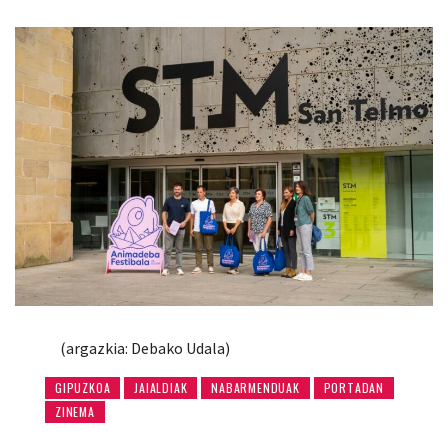
(argazkia: Debako Udala)
GIPUZKOA
JAIALDIAK
NABARMENDUAK
PORTADAN
ZINEMA